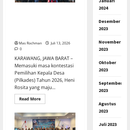
Januari
2024
Hadapi Pilkades 2026, Heni
Rosita Sosialisasikan Visi
Desember
Misi Wujudkan Desa
2023
Mekarasih Maju Dan
Sejahtera
November
Mas Rochman
Juli 13, 2026
2023
0
KARAWANG, JAWA BARAT –
Oktober
Memasuki masa kontestasi
2023
Pemilihan Kepala Desa
(Pilkades) Tahun 2026, Heni
September
Rosita yang maju...
2023
Read
Read More
more
Agustus
about
2023
Hadapi
Pilkades
2026,
Heni
Juli 2023
Rosita