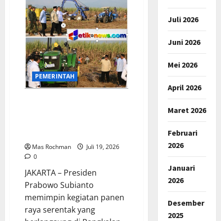
Pembersihan
Eceng
Gondok
Juli 2026
Di
Waduk
Jangari
Juni 2026
Mei 2026
PEMERINTAH
April 2026
Presiden Prabowo Pimpin
Maret 2026
Panen Raya Serentak Tiga
Komoditas, Perkuat
Februari
Ketahanan Pangan Nasional
2026
Mas Rochman
Juli 19, 2026
0
Januari
JAKARTA – Presiden
2026
Prabowo Subianto
memimpin kegiatan panen
Desember
raya serentak yang
2025