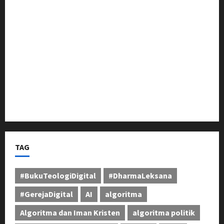
Masyarakat Bandung Barat
Bupati Bandung Resmi Lantik BPD Desa Cimekar
Komitmen Jalankan Tugas Amanah
Dadang Kusmana, 26 Tahun Menjadi Penjaga Sunyi
Pengabdian di Fakultas Teknik Unjani
Polda Jabar Raih Juara I Ganda Eksekutif pada
Kejuaraan Tenis Lapangan Kapolri Cup 2026
TAG
#BukuTeologiDigital
#DharmaLeksana
#GerejaDigital
AI
algoritma
Algoritma dan Iman Kristen
algoritma politik