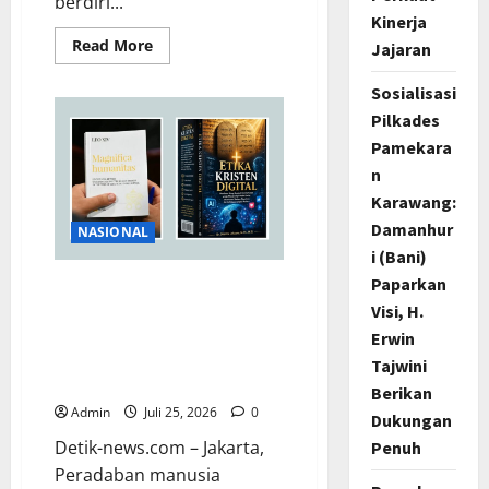
berdiri...
Kinerja
Read
Read More
Jajaran
more
about
Dadang
Sosialisasi
Kusmana,
Pilkades
26
Tahun
Pamekara
Menjadi
Penjaga
n
Sunyi
Pengabdian
Karawang:
di
Fakultas
Damanhur
NASIONAL
Teknik
i (Bani)
Unjani
Paparkan
Merespon Ensiklik Pertama
Visi, H.
Paus Leo XIV Bertajuk
Magnifica Humanitas,
Erwin
Ketum PWGI Luncurkan
Tajwini
Buku Etika Kristen Digital
Berikan
Admin
Juli 25, 2026
0
Dukungan
Detik-news.com – Jakarta,
Penuh
Peradaban manusia