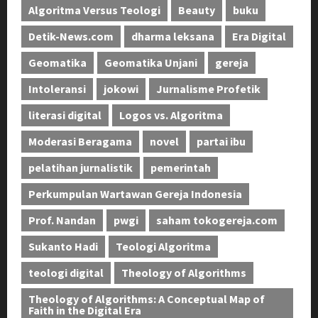
Algoritma Versus Teologi
Beauty
buku
Detik-News.com
dharma leksana
Era Digital
Geomatika
Geomatika Unjani
gereja
Intoleransi
jokowi
Jurnalisme Profetik
literasi digital
Logos vs. Algoritma
Moderasi Beragama
novel
partai ibu
pelatihan jurnalistik
pemerintah
Perkumpulan Wartawan Gereja Indonesia
Prof. Nandan
pwgi
saham tokogereja.com
Sukanto Hadi
Teologi Algoritma
teologi digital
Theology of Algorithms
Theology of Algorithms: A Conceptual Map of
Faith in the Digital Era