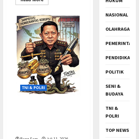
HUKUM
more
about
REUNI
NASIONAL
SEPAMILSUK
I
ABRI
OLAHRAGA
1988
WILAYAH
BARAT
PERKUAT
PEMERINTAH
SOLIDITAS
PENGABDIAN
DI
PENDIDIKAN
TASIKMALAYA
POLITIK
SENI &
TNI & POLRI
BUDAYA
Operasi Besar Kortas Tipikor
TNI &
Geledah Aset PeJabat
POLRI
Kejagung Tentukan
Berangkas Uang Puluhan
TOP NEWS
Milyar
Bang Sam
Juli 11, 2026