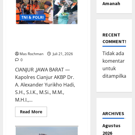
Amanah
TNI & POLRI
Kapolres Cianjur Tinjau
RECENT
Pembersihan Eceng Gondok
COMMENTS
Di Waduk Jangari
Tidak ada
Mas Rochman
Juli 21, 2026
0
komentar
untuk
CIANJUR ,JAWA BARAT —
ditampilkan.
Kapolres Cianjur AKBP Dr.
A. Alexander Yurikho Hadi,
S.H., S.I.K., M.Si., M.M.,
M.H.I.,...
Read
Read More
ARCHIVES
more
about
Kapolres
Agustus
Cianjur
Tinjau
2026