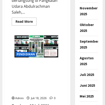
berlangsung di Pangkalan
Udara Abdulrachman
November
Saleh,...
2025
Read
Read More
Oktober
more
about
2025
Presiden
Prabowo
Pimpin
Panen
September
Raya
2025
Serentak
Tiga
Komoditas,
PENDIDIKAN
Perkuat
Agustus
Ketahanan
2025
Pangan
Dirut BPJS Kesehatan Jadi
Nasional
Keynote Speaker Workshop
Juli 2025
Nasional UNJANI tentang
Transformasi Sistem
Juni 2025
Kesehatan dan Kebijakan
Rumah Sakit di Era JKN
Mei 2025
Admin
Juli 18, 2026
0