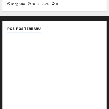
Bang Sam
Juli 30, 2026
0
POS-POS TERBARU
Pasca Naik Status Menjadi Polresta Karawang,
Kapolsek Banyusari Iptu Sugiarto Pimpin Anev
Perkuat Kinerja Jajaran
Sosialisasi Pilkades Pamekaran Karawang:
Damanhuri (Bani) Paparkan Visi, H. Erwin Tajwini
Berikan Dukungan Penuh
Pangdam III/Siliwangi Tinjau Latihan Menembak
Ranpur Yonkav 4/KC di Pusdikif Cipatat
Bupati Jeje Tunjukkan Komitmen, Rotasi Mutasi
Pejabat Jadi Kunci Peningkatan Layanan untuk