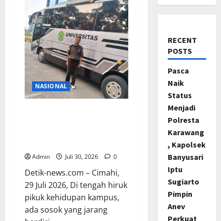
RECENT
POSTS
Pasca
Naik
NASIONAL
Status
Menjadi
Dadang Kusmana, 26 Tahun
Polresta
Menjadi Penjaga Sunyi
Karawang
Pengabdian di Fakultas
Teknik Unjani
, Kapolsek
Banyusari
Admin
Juli 30, 2026
0
Iptu
Detik-news.com – Cimahi,
Sugiarto
29 Juli 2026, Di tengah hiruk
Pimpin
pikuk kehidupan kampus,
Anev
ada sosok yang jarang
Perkuat