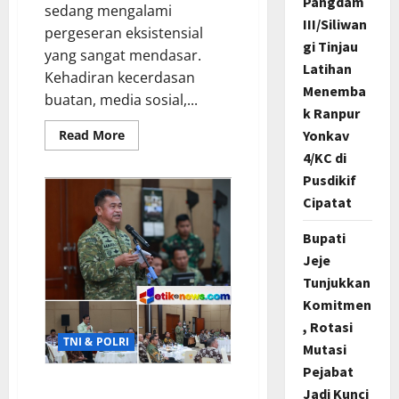
Pangdam
sedang mengalami
III/Siliwan
pergeseran eksistensial
gi Tinjau
yang sangat mendasar.
Latihan
Kehadiran kecerdasan
Menemba
buatan, media sosial,...
k Ranpur
Read
Yonkav
Read More
more
4/KC di
about
Merespon
Pusdikif
Ensiklik
Pertama
Cipatat
Paus
Leo
XIV
Bupati
Bertajuk
Magnifica
Jeje
Humanitas,
Tunjukkan
Ketum
PWGI
Komitmen
Luncurkan
Buku
, Rotasi
Etika
TNI & POLRI
Kristen
Mutasi
Digital
Pejabat
Jalin Sinergi Dengan PPAD,
Jadi Kunci