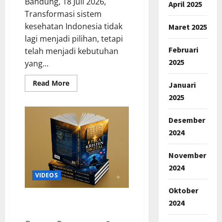
Bandung, 18 Juli 2026,
April 2025
Transformasi sistem
kesehatan Indonesia tidak
Maret 2025
lagi menjadi pilihan, tetapi
Februari
telah menjadi kebutuhan
2025
yang...
Read
Read More
Januari
more
about
2025
Dirut
BPJS
Kesehatan
Desember
Jadi
Keynote
2024
Speaker
Workshop
Nasional
November
UNJANI
tentang
2024
Transformasi
VIDEOS
Sistem
Kesehatan
Oktober
dan
RESENSI BUKU BARU ETIKA
Kebijakan
2024
Rumah
KRISTEN DIGITAL
Sakit
di