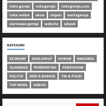
toko gereja
tokogereja
tokogereja.com
toko online
uksw
Unjani
wartagereja
wartawan gereja
website
wkpub
KATEGORI
EKONOMI
GAYA HIDUP
HUKUM
NASIONAL
OLAHRAGA
PEMERINTAH
PENDIDIKAN
POLITIK
SENI & BUDAYA
TNI & POLRI
TOP NEWS
VIDEOS
Cari