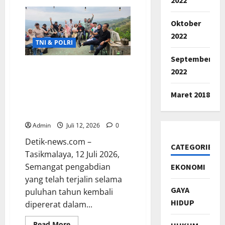
Musyawarah
Kerja
WKPUB
Oktober
2026
Hasilkan
2022
Program
TNI & POLRI
Strategis
dan
September
Kepengurusan
Baru
REUNI SEPAMILSUK I ABRI
2022
1988 WILAYAH BARAT
PERKUAT SOLIDITAS
Maret 2018
PENGABDIAN DI
TASIKMALAYA
Admin
Juli 12, 2026
0
Detik-news.com –
CATEGORIES
Tasikmalaya, 12 Juli 2026,
Semangat pengabdian
EKONOMI
yang telah terjalin selama
GAYA
puluhan tahun kembali
HIDUP
dipererat dalam...
Read
Read More