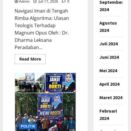
Admin
Juli 17, 2026
0
September
Era
JKN
2024
Navigasi Iman di Tengah
Rimba Algoritma: Ulasan
Agustus
Teologis Terhadap
2024
Magnum Opus Oleh : Dr.
Dharma Leksana
Juli 2024
Peradaban...
Juni 2024
Read
Read More
more
about
Mei 2024
RESENSI
BUKU
BARU
ETIKA
April 2024
KRISTEN
DIGITAL
Maret 2024
Februari
2024
POLITIK