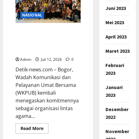
Sosialisasikan
Visi
Juni 2023
Misi
Wujudkan
NASIONAL
Desa
Mei 2023
Mekarasih
Maju
Musyawarah Kerja WKPUB
Dan
Sejahtera
April 2023
2026 Hasilkan Program
Strategis dan Kepengurusan
Maret 2023
Baru
Admin
Juli 12, 2026
0
Februari
Detik-news.com – Bogor,
2023
Wadah Komunikasi dan
Pelayanan Umat Bersama
Januari
(WKPUB) kembali
2023
menegaskan komitmennya
sebagai organisasi lintas
Desember
agama...
2022
Read
Read More
November
more
about
2022