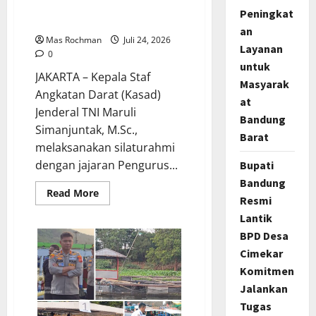
Kasad Kenalkan Inovasi TNI
Peningkat
Angkatan Darat
an
Mas Rochman
Juli 24, 2026
Layanan
0
untuk
JAKARTA – Kepala Staf
Masyarak
Angkatan Darat (Kasad)
at
Jenderal TNI Maruli
Bandung
Simanjuntak, M.Sc.,
Barat
melaksanakan silaturahmi
dengan jajaran Pengurus...
Bupati
Bandung
Read
Read More
Resmi
more
about
Lantik
Jalin
Sinergi
BPD Desa
Dengan
PPAD,
Cimekar
Kasad
Komitmen
Kenalkan
Inovasi
Jalankan
TNI
Angkatan
Tugas
Darat