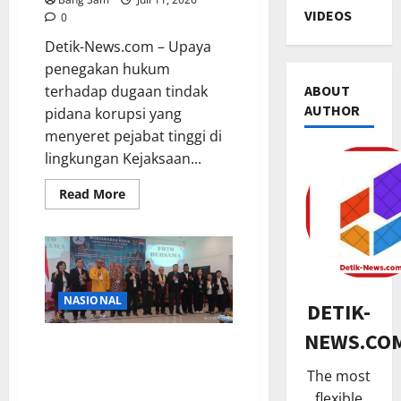
VIDEOS
0
Detik-News.com – Upaya
penegakan hukum
ABOUT
terhadap dugaan tindak
AUTHOR
pidana korupsi yang
menyeret pejabat tinggi di
lingkungan Kejaksaan...
POLITIK
Read
Read More
S
more
about
o
Operasi
Besar
s
Kortas
i
2
Tipikor
Geledah
a
Aset
NASIONAL
TNI & POL
l
PeJabat
DETIK-
Kejagung
P
i
Tentukan
NEWS.CO
a
s
Berangkas
Wadah Komunikasi dan
Uang
n
a
Pelayanan Umat Bersama
Puluhan
The most
g
Milyar
3
s
(WKPUB) menggelar
flexible
d