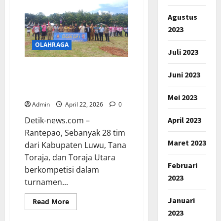
80,
Polres
Agustus
Cianjur
Resmi
2023
Buka
Kejuaraan
OLAHRAGA
Bulutangkis
Juli 2023
Kapolres
Cup
2026
Turnamen Sepak Bola Mini
Juni 2023
Tagari Cup I Jaring Bakat
Remaja dari Tiga Kabupaten
Mei 2023
Admin
April 22, 2026
0
April 2023
Detik-news.com –
Rantepao, Sebanyak 28 tim
Maret 2023
dari Kabupaten Luwu, Tana
Toraja, dan Toraja Utara
Februari
berkompetisi dalam
2023
turnamen...
Januari
Read
Read More
more
2023
about