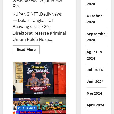
Mas Rochman
Juni 19, 2026
2024
0
KUPANG NTT ,Detik-News
Oktober
— Dalam rangka HUT
2024
Bhayangkara ke 80 ,
Direktorat Reserse Kriminal
September
Umum Polda Nusa...
2024
Read
Read More
Agustus
more
about
2024
HUT
Bhayangkara
Ke
Juli 2024
-80,
Kombes
Sigit
Juni 2024
Haryono
Resmi
Buka
Turnamen
Mei 2024
Mini
Soccer
Antar
April 2024
Satker
OLAHRAGA
Ditreskrimum
Polda