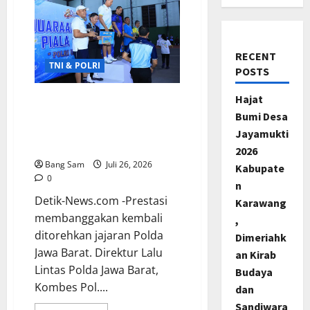
RECENT
TNI & POLRI
POSTS
Hajat
Polda Jabar Raih Juara I
Bumi Desa
Ganda Eksekutif pada
Kejuaraan Tenis Lapangan
Jayamukti
Kapolri Cup 2026
2026
Bang Sam
Juli 26, 2026
Kabupate
0
n
Detik-News.com -Prestasi
Karawang
membanggakan kembali
,
ditorehkan jajaran Polda
Dimeriahk
Jawa Barat. Direktur Lalu
an Kirab
Lintas Polda Jawa Barat,
Budaya
Kombes Pol....
dan
Sandiwara