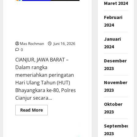
Maret 2024
NTT
Rangkaian HUT
Bhayangkara Ke-80, Polres
Februari
Cianjur Resmi Buka
2024
Kejuaraan Bulutangkis
Kapolres Cup 2026
Januari
Mas Rochman
Juni 16, 2026
2024
0
CIANJUR, JAWA BARAT –
Desember
Dalam rangka
2023
memeriahkan peringatan
November
Hari Ulang Tahun (HUT)
2023
Bhayangkara ke-80, Polres
Cianjur secara...
Oktober
Read
Read More
2023
more
about
Rangkaian
September
HUT
Bhayangkara
2023
Ke-