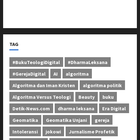
Dadang Kusmana, 26 Tahun Menjadi Penjaga Sunyi
Pengabdian di Fakultas Teknik Unjani
TAG
#BukuTeologiDigital
#DharmaLeksana
#GerejaDigital
AI
algoritma
Algoritma dan Iman Kristen
algoritma politik
Algoritma Versus Teologi
Beauty
buku
Detik-News.com
dharma leksana
Era Digital
Geomatika
Geomatika Unjani
gereja
Intoleransi
jokowi
Jurnalisme Profetik