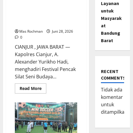
Layanan
Festival Pencak Silat Seni
untuk
Budaya Kapolsek Cibeber
Cup II, Ajak Generasi Muda
Masyarak
Berprestasi
at
Mas Rochman
Juni 28, 2026
Bandung
0
Barat
CIANJUR , JAWA BARAT —
Kapolres Cianjur, A.
Alexander Yurikho Hadi,
menghadiri Festival Pencak
RECENT
Silat Seni Budaya...
COMMENTS
Read
Read More
Tidak ada
more
about
komentar
Kapolres
untuk
Cianjur
Hadiri
ditampilkan.
Festival
Pencak
Silat
Seni
Budaya