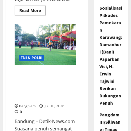
Sosialisasi
Read
Read More
more
Pilkades
about
Pamekara
CATATAN
RINGAN
n
PIALA
DUNIA
Karawang:
2026:
Ketika
Damanhur
Spanyol
Mengajari
i (Bani)
Dunia
TNI & POLRI
Paparkan
Bahwa
Juara
Visi, H.
Dunia
Pun
Makodam III/Siliwangi
Erwin
Bisa
Taklukkan Kodiklatad 7-1,
Dibungkam
Tajwini
Pangdam Sumbang Empat
Berikan
Gol pada Laga Mini Soccer
Dukungan
Persahabatan
Penuh
Bang Sam
Juli 10, 2026
0
Pangdam
Bandung – Detik-News.com
III/Siliwan
Suasana penuh semangat
gi Tinjau