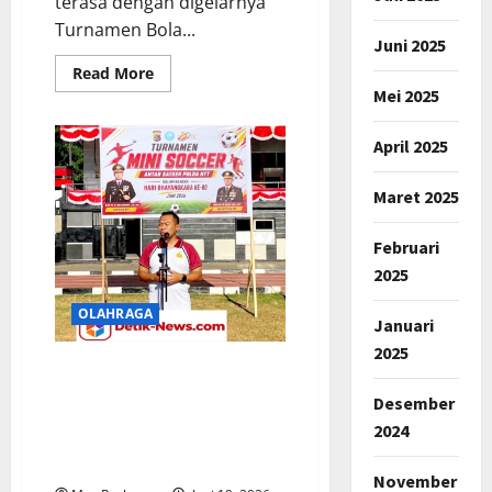
terasa dengan digelarnya
Turnamen Bola...
Juni 2025
Read
Read More
more
Mei 2025
about
HUT
Bhayangkara
April 2025
ke-
80,
Kapolres
Cianjur
Maret 2025
Gelar
Turnamen
Voli
Februari
“Kapolres
Cup”
2025
Berikan
Hadiah
OLAHRAGA
Rp10
Januari
Juta
2025
HUT Bhayangkara Ke -80,
Kombes Sigit Haryono
Desember
Resmi Buka Turnamen Mini
2024
Soccer Antar Satker
Ditreskrimum Polda NTT
November