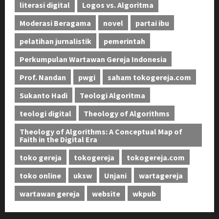
literasi digital
Logos vs. Algoritma
Moderasi Beragama
novel
partai ibu
pelatihan jurnalistik
pemerintah
Perkumpulan Wartawan Gereja Indonesia
Prof. Nandan
pwgi
saham tokogereja.com
Sukanto Hadi
Teologi Algoritma
teologi digital
Theology of Algorithms
Theology of Algorithms: A Conceptual Map of
Faith in the Digital Era
toko gereja
tokogereja
tokogereja.com
toko online
uksw
Unjani
wartagereja
wartawan gereja
website
wkpub