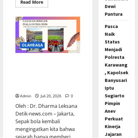
Read
Read More
Dewi
more
about
Pantura
Polda
Jabar
Raih
Pasca
Juara
I
Naik
Ganda
Eksekutif
Status
pada
OLAHRAGA
Menjadi
Kejuaraan
Tenis
Polresta
Lapangan
CATATAN RINGAN PIALA
Kapolri
Karawang
Cup
DUNIA 2026: Ketika Spanyol
2026
, Kapolsek
Mengajari Dunia Bahwa
Banyusari
Juara Dunia Pun Bisa
Iptu
Dibungkam
Sugiarto
Admin
Juli 20, 2026
0
Pimpin
Oleh : Dr. Dharma Leksana
Anev
Detik-news.com – Jakarta,
Perkuat
Sepak bola kembali
Kinerja
mengingatkan kita bahwa
Jajaran
sejarah hanya memberi...