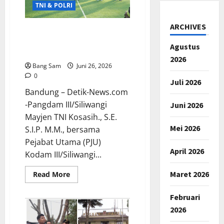
Kapolsek
TNI & POLRI
Cibeber
Cup
II,
ARCHIVES
Ajak
PJU Kodam III/Siliwangi dan
Generasi
Keluarga Besar TNI Perkuat
Muda
Agustus
Berprestasi
Soliditas melalui Mini Soccer
2026
Bang Sam
Juni 26, 2026
0
Juli 2026
Bandung – Detik-News.com
-Pangdam III/Siliwangi
Juni 2026
Mayjen TNI Kosasih., S.E.
Mei 2026
S.I.P. M.M., bersama
Pejabat Utama (PJU)
April 2026
Kodam III/Siliwangi...
Maret 2026
Read
Read More
more
about
PJU
Februari
Kodam
III/Siliwangi
2026
dan
Keluarga