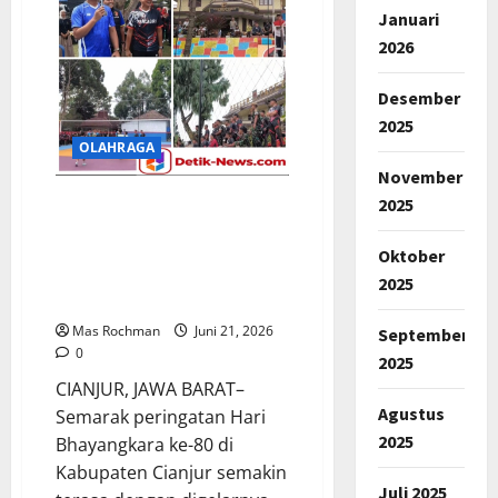
Besar
Januari
TNI
Perkuat
2026
Soliditas
melalui
Mini
Desember
Soccer
2025
OLAHRAGA
November
2025
HUT Bhayangkara ke-80,
Kapolres Cianjur Gelar
Turnamen Voli “Kapolres
Oktober
Cup” Berikan Hadiah Rp10
2025
Juta
Mas Rochman
Juni 21, 2026
September
0
2025
CIANJUR, JAWA BARAT–
Agustus
Semarak peringatan Hari
2025
Bhayangkara ke-80 di
Kabupaten Cianjur semakin
Juli 2025