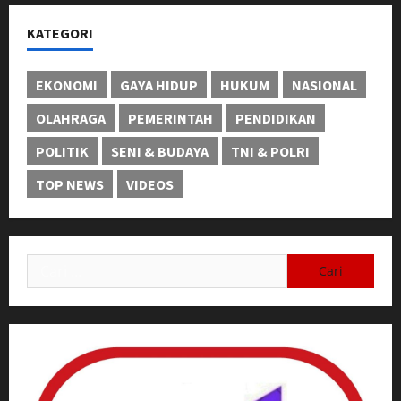
KATEGORI
EKONOMI
GAYA HIDUP
HUKUM
NASIONAL
OLAHRAGA
PEMERINTAH
PENDIDIKAN
POLITIK
SENI & BUDAYA
TNI & POLRI
TOP NEWS
VIDEOS
Cari
untuk: