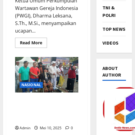
Ketua Umum Perkumpulan
TNI &
Wartawan Gereja Indonesia
POLRI
(PWGI), Dharma Leksana,
S.Th., M.Si., menyampaikan
TOP NEWS
ucapan...
Read
VIDEOS
Read More
more
about
Ketua
Umum
PWGI
Sampaikan
ABOUT
Selamat
AUTHOR
HUT
ke-
218
NASIONAL
KAJ
TNI & POL
KETUA UMUM WKPUB BERI
P
UCAPAN SELAMAT HUT KE-
a
218 KEUSKUPAN AGUNG
s
JAKARTA
c
2
Admin
Mei 10, 2025
0
a