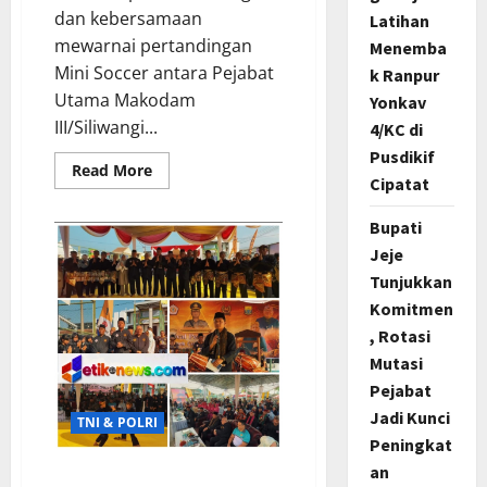
dan kebersamaan
Latihan
mewarnai pertandingan
Menemba
Mini Soccer antara Pejabat
k Ranpur
Utama Makodam
Yonkav
III/Siliwangi...
4/KC di
Pusdikif
Read
Read More
Cipatat
more
about
Makodam
Bupati
III/Siliwangi
Taklukkan
Jeje
Kodiklatad
7-
Tunjukkan
1,
Pangdam
Komitmen
Sumbang
, Rotasi
Empat
Gol
Mutasi
pada
Laga
Pejabat
Mini
Soccer
Jadi Kunci
TNI & POLRI
Persahabatan
Peningkat
an
Kapolres Cianjur Hadiri