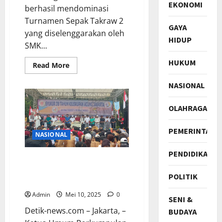
EKONOMI
berhasil mendominasi
Turnamen Sepak Takraw 2
GAYA
yang diselenggarakan oleh
HIDUP
SMK...
HUKUM
Read
Read More
more
about
NASIONAL
SMPN
Buntao
Borong
Juara
OLAHRAGA
Turnamen
Sepak
Takraw
PEMERINTAH
SMK
NASIONAL
Kristen
Makale
PENDIDIKAN
Ketua Umum PWGI
Sampaikan Selamat HUT ke-
POLITIK
218 KAJ
Admin
Mei 10, 2025
0
SENI &
Detik-news.com – Jakarta, –
BUDAYA