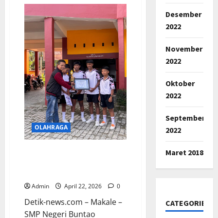
Turnamen
Sepak
Desember
Bola
Mini
2022
Tagari
Cup
I
November
Jaring
Bakat
2022
Remaja
dari
Tiga
Kabupaten
Oktober
2022
September
OLAHRAGA
2022
Maret 2018
SMPN Buntao Borong Juara
Turnamen Sepak Takraw
SMK Kristen Makale
Admin
April 22, 2026
0
Detik-news.com – Makale –
CATEGORIES
SMP Negeri Buntao