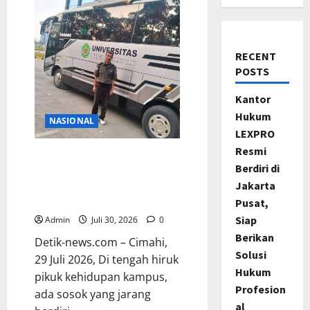
RECENT
POSTS
Kantor
Hukum
NASIONAL
LEXPRO
Resmi
Dadang Kusmana, 26 Tahun
Berdiri di
Menjadi Penjaga Sunyi
Jakarta
Pengabdian di Fakultas
Teknik Unjani
Pusat,
Siap
Admin
Juli 30, 2026
0
Berikan
Detik-news.com – Cimahi,
Solusi
29 Juli 2026, Di tengah hiruk
Hukum
pikuk kehidupan kampus,
Profesion
ada sosok yang jarang
al