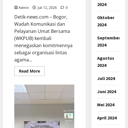
Baru
2024
Admin
Juli 12, 2026
0
Detik-news.com – Bogor,
Oktober
Wadah Komunikasi dan
2024
Pelayanan Umat Bersama
September
(WKPUB) kembali
2024
menegaskan komitmennya
sebagai organisasi lintas
Agustus
agama...
2024
Read
Read More
more
Juli 2024
about
Musyawarah
Kerja
WKPUB
Juni 2024
2026
Hasilkan
Program
Mei 2024
Strategis
dan
Kepengurusan
April 2024
Baru