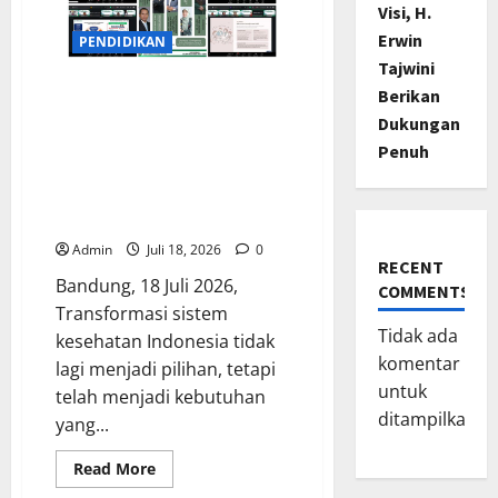
Lewat
Visi, H.
Pramuka,
Erwin
Latih
PENDIDIKAN
PBB,
Tajwini
P3K
Hingga
Berikan
Dirut BPJS Kesehatan Jadi
Perkemahan
Perjusa
Dukungan
Keynote Speaker Workshop
Nasional UNJANI tentang
Penuh
Transformasi Sistem
Kesehatan dan Kebijakan
Rumah Sakit di Era JKN
Admin
Juli 18, 2026
0
RECENT
Bandung, 18 Juli 2026,
COMMENTS
Transformasi sistem
Tidak ada
kesehatan Indonesia tidak
komentar
lagi menjadi pilihan, tetapi
untuk
telah menjadi kebutuhan
ditampilkan.
yang...
Read
Read More
more