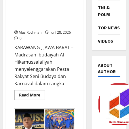
Dan Karnaval Hias Acara
TNI &
Haflah Akhirussanah MI AL-
POLRI
Hikamussalafiyah Desa
Pemekaran
TOP NEWS
Mas Rochman
Juni 28, 2026
0
VIDEOS
KARAWANG , JAWA BARAT –
Madrasah Ibtidaiyah Al-
Hikamussalafiyah
ABOUT
menyelenggarakan Pesta
AUTHOR
Rakyat Seni Budaya dan
Karnaval dalam rangka...
Read
Read More
TNI & POL
more
R
about
Pesta
i
Rakyat
b
Seni
Budaya
u
2
Dan
Karnaval
a