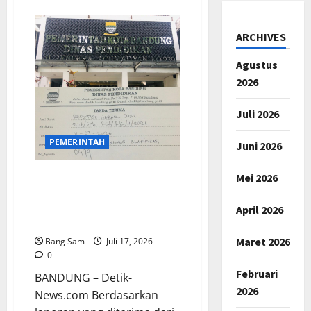
about
Dirut
BPJS
Kesehatan
ARCHIVES
Jadi
Keynote
Speaker
Agustus
Workshop
Nasional
2026
UNJANI
tentang
Transformasi
Juli 2026
Sistem
Kesehatan
dan
PEMERINTAH
Juni 2026
Kebijakan
Rumah
Sakit
di
Mei 2026
Diduga Pejabat Disdik Kota
Era
Bandung Bagikan Uang:
JKN
Upaya Konfirmasi Terus
April 2026
Terhalang
Maret 2026
Bang Sam
Juli 17, 2026
0
Februari
BANDUNG – Detik-
2026
News.com Berdasarkan