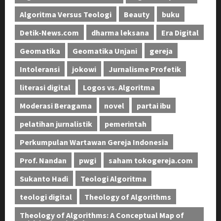
Algoritma Versus Teologi
Beauty
buku
Detik-News.com
dharma leksana
Era Digital
Geomatika
Geomatika Unjani
gereja
Intoleransi
jokowi
Jurnalisme Profetik
literasi digital
Logos vs. Algoritma
Moderasi Beragama
novel
partai ibu
pelatihan jurnalistik
pemerintah
Perkumpulan Wartawan Gereja Indonesia
Prof. Nandan
pwgi
saham tokogereja.com
Sukanto Hadi
Teologi Algoritma
teologi digital
Theology of Algorithms
Theology of Algorithms: A Conceptual Map of