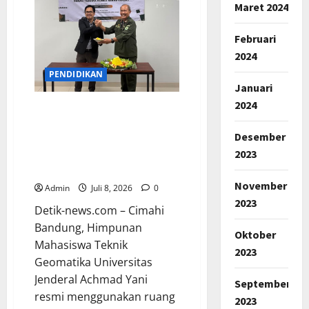
Maret 2024
Februari
2024
PENDIDIKAN
Januari
2024
Ruang Sekretariat HMG
UNJANI Diresmikan, Siap
Desember
Jadi Wadah Kegiatan
2023
Solidaritas Mahasiswa
Teknik Geomatika
November
Admin
Juli 8, 2026
0
2023
Detik-news.com – Cimahi
Bandung, Himpunan
Oktober
Mahasiswa Teknik
2023
Geomatika Universitas
Jenderal Achmad Yani
September
resmi menggunakan ruang
2023