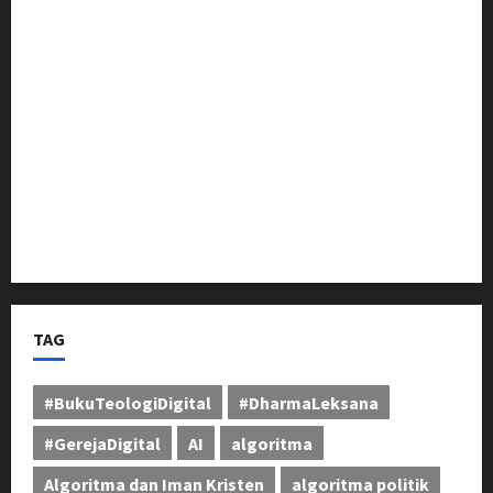
Sosialisasi Pilkades Pamekaran Karawang:
Damanhuri (Bani) Paparkan Visi, H. Erwin Tajwini
Berikan Dukungan Penuh
Pangdam III/Siliwangi Tinjau Latihan Menembak
Ranpur Yonkav 4/KC di Pusdikif Cipatat
Bupati Jeje Tunjukkan Komitmen, Rotasi Mutasi
Pejabat Jadi Kunci Peningkatan Layanan untuk
Masyarakat Bandung Barat
TAG
#BukuTeologiDigital
#DharmaLeksana
#GerejaDigital
AI
algoritma
Algoritma dan Iman Kristen
algoritma politik