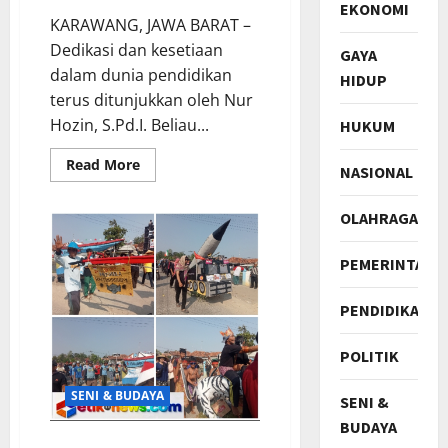
EKONOMI
KARAWANG, JAWA BARAT –
Dedikasi dan kesetiaan
GAYA
dalam dunia pendidikan
HIDUP
terus ditunjukkan oleh Nur
Hozin, S.Pd.I. Beliau...
HUKUM
Read
Read More
NASIONAL
more
about
Nur
OLAHRAGA
Hozin.S.Pd.I.,
Inisiator
Pendidik
Dan
PEMERINTAH
Guru
Berdedikasi
Di
PENDIDIKAN
MI
Al-
Hikamussalafiyah
POLITIK
Karawang
SENI & BUDAYA
SENI &
BUDAYA
Pesta Rakyat Seni Budaya