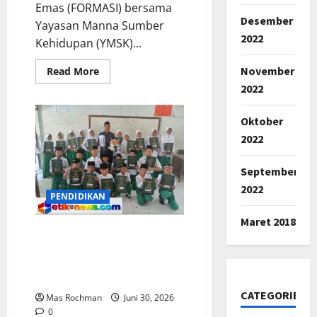
Emas (FORMASI) bersama
Desember
Yayasan Manna Sumber
2022
Kehidupan (YMSK)...
November
Read
Read More
more
2022
about
FORMASI,
YMSK
dan
Oktober
GKII
2022
Gelar
Launching
Buku
“Membangun
September
Jalan
2022
Tol
PENDIDIKAN
Pemberitaan
Injil”
di
Maret 2018
Perpusnas
Nur Hozin.S.Pd.I., Inisiator
RI
Pendidik Dan Guru
Berdedikasi Di MI Al-
Hikamussalafiyah Karawang
CATEGORIES
Mas Rochman
Juni 30, 2026
0