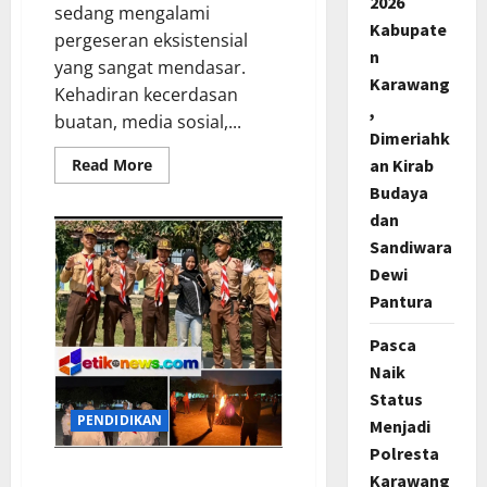
2026
sedang mengalami
Kabupate
pergeseran eksistensial
n
yang sangat mendasar.
Karawang
Kehadiran kecerdasan
,
buatan, media sosial,...
Dimeriahk
Read
an Kirab
Read More
more
Budaya
about
Merespon
dan
Ensiklik
Pertama
Sandiwara
Paus
Leo
Dewi
XIV
Pantura
Bertajuk
Magnifica
Humanitas,
Pasca
Ketum
PWGI
Naik
Luncurkan
Buku
Status
Etika
PENDIDIKAN
Kristen
Menjadi
Digital
Polresta
SMPN 2 Banyusari
Karawang