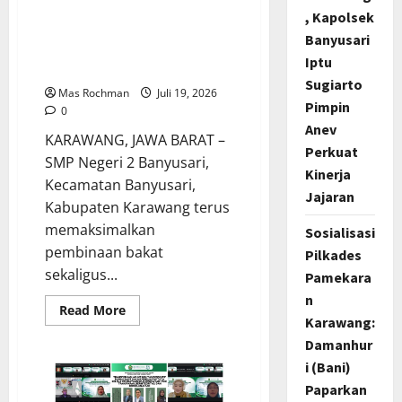
Karawang,Bangun Karakter
, Kapolsek
Lewat Pramuka, Latih PBB,
Banyusari
P3K Hingga Perkemahan
Iptu
Perjusa
Sugiarto
Mas Rochman
Juli 19, 2026
Pimpin
0
Anev
KARAWANG, JAWA BARAT –
Perkuat
SMP Negeri 2 Banyusari,
Kinerja
Kecamatan Banyusari,
Jajaran
Kabupaten Karawang terus
memaksimalkan
Sosialisasi
pembinaan bakat
Pilkades
sekaligus...
Pamekara
n
Read
Read More
Karawang:
more
about
Damanhur
SMPN
2
i (Bani)
Banyusari
Karawang,Bangun
Paparkan
Karakter