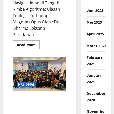
Navigasi Iman di Tengah
Rimba Algoritma: Ulasan
Juni 2025
Teologis Terhadap
Magnum Opus Oleh : Dr.
Mei 2025
Dharma Leksana
April 2025
Peradaban...
Read
Read More
Maret 2025
more
about
RESENSI
Februari
BUKU
BARU
2025
ETIKA
KRISTEN
DIGITAL
Januari
2025
NASIONAL
Desember
Musyawarah Kerja WKPUB
2024
2026 Hasilkan Program
Strategis dan Kepengurusan
November