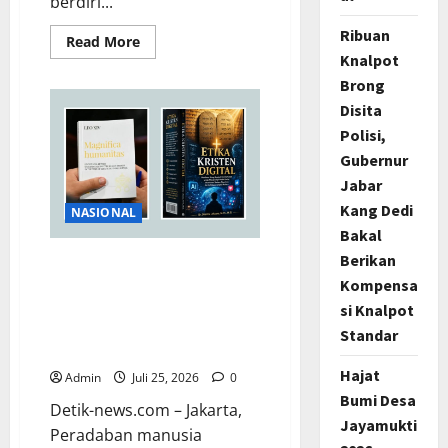
berdiri...
Ribuan
Read
Read More
more
Knalpot
about
Dadang
Brong
Kusmana,
Disita
26
Tahun
Polisi,
Menjadi
Penjaga
Gubernur
Sunyi
Pengabdian
Jabar
di
Fakultas
Kang Dedi
NASIONAL
Teknik
Bakal
Unjani
Berikan
Merespon Ensiklik Pertama
Kompensa
Paus Leo XIV Bertajuk
Magnifica Humanitas,
si Knalpot
Ketum PWGI Luncurkan
Standar
Buku Etika Kristen Digital
Hajat
Admin
Juli 25, 2026
0
Bumi Desa
Detik-news.com – Jakarta,
Jayamukti
Peradaban manusia