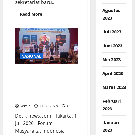
sekretariat baru...
Agustus
Read
Read More
2023
more
about
Ruang
Sekretariat
Juli 2023
HMG
UNJANI
Diresmikan,
Juni 2023
Siap
Jadi
Wadah
NASIONAL
Mei 2023
Kegiatan
Solidaritas
Mahasiswa
FORMASI, YMSK dan GKII
Teknik
April 2023
Geomatika
Gelar Launching Buku
“Membangun Jalan Tol
Maret 2023
Pemberitaan Injil” di
Perpusnas RI
Februari
Admin
Juli 2, 2026
0
2023
Detik-news.com – Jakarta, 1
Januari
Juli 2026| Forum
2023
Masyarakat Indonesia