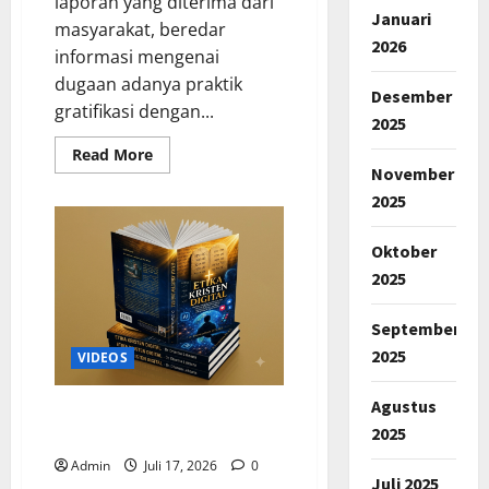
laporan yang diterima dari
Januari
masyarakat, beredar
2026
informasi mengenai
dugaan adanya praktik
Desember
gratifikasi dengan...
2025
Read
Read More
more
November
about
Diduga
2025
Pejabat
Disdik
Kota
Oktober
Bandung
Bagikan
2025
Uang:
Upaya
Konfirmasi
September
Terus
Terhalang
2025
VIDEOS
Agustus
RESENSI BUKU BARU ETIKA
2025
KRISTEN DIGITAL
Admin
Juli 17, 2026
0
Juli 2025