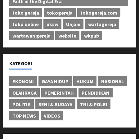
Faith in the Digital Era
toko gereja
tokogereja
tokogereja.com
toko online
uksw
Unjani
wartagereja
wartawan gereja
website
wkpub
KATEGORI
EKONOMI
GAYA HIDUP
HUKUM
NASIONAL
OLAHRAGA
PEMERINTAH
PENDIDIKAN
POLITIK
SENI & BUDAYA
TNI & POLRI
TOP NEWS
VIDEOS