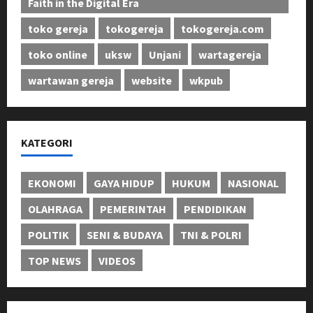
Faith in the Digital Era
toko gereja
tokogereja
tokogereja.com
toko online
uksw
Unjani
wartagereja
wartawan gereja
website
wkpub
KATEGORI
EKONOMI
GAYA HIDUP
HUKUM
NASIONAL
OLAHRAGA
PEMERINTAH
PENDIDIKAN
POLITIK
SENI & BUDAYA
TNI & POLRI
TOP NEWS
VIDEOS