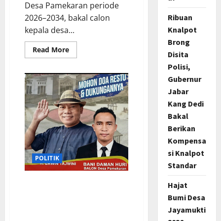
Desa Pamekaran periode
Ribuan
2026–2034, bakal calon
Knalpot
kepala desa...
Brong
Read
Read More
Disita
more
about
Polisi,
Sosialisasi
Pilkades
Gubernur
Pamekaran
Karawang:
Jabar
Damanhuri
Kang Dedi
(Bani)
Paparkan
Bakal
Visi,
H.
Berikan
Erwin
Tajwini
Kompensa
Berikan
si Knalpot
Dukungan
POLITIK
Penuh
Standar
H.Erwin Dukung Penuh
Hajat
Program Kerja Damanhuri
Bumi Desa
(Bani): “Bukan Janji Tapi
Jayamukti
Kerja Nyata Untuk Desa