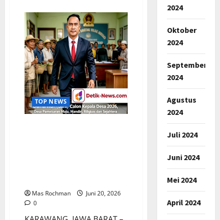
about
2024
Dibebaskan
Kejari
Jakarta
Oktober
Selatan,
Roy
2024
Suryo
Dan
Dokter
Tifa
September
:
2024
Perjuangan
Tegakkan
Kebenaran
Masih
Agustus
TOP NEWS
Berlanjut
2024
Pilkades Karawang 2026,
Juli 2024
Bakal Calon Kades
Pamekaran, Damanhuri
Juni 2024
(Bani) Tawarkan Visi Misi :
“Desa Maju, Mandiri Dan
Mei 2024
Sejahtera”
Mas Rochman
Juni 20, 2026
April 2024
0
KARAWANG, JAWA BARAT –