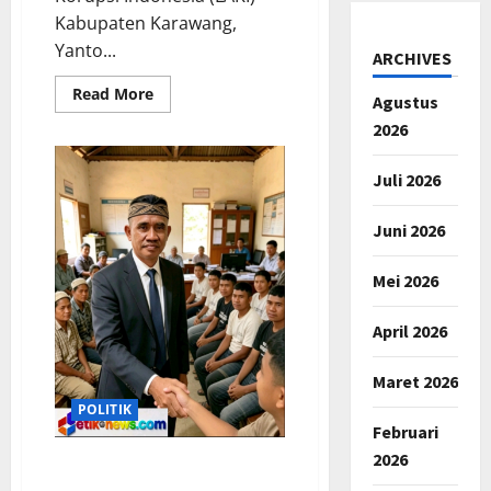
Kabupaten Karawang,
Yanto...
ARCHIVES
Read
Read More
Agustus
more
about
2026
Rakernas
LAKI
2026:
Juli 2026
Yanto
Panji
Ketua
Juni 2026
DPC
LAKI
Karawang
Sebut
Mei 2026
Momentum
Strategis
Wujudkan
April 2026
Indonesia
Emas
Bebas
Maret 2026
Korupsi
POLITIK
Februari
2026
Pilkades Karawang 2026,Abu
Bakar Calon Kades Cicinde