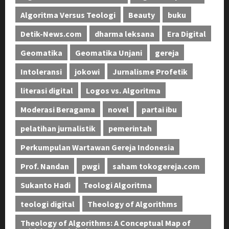
Algoritma Versus Teologi
Beauty
buku
Detik-News.com
dharma leksana
Era Digital
Geomatika
Geomatika Unjani
gereja
Intoleransi
jokowi
Jurnalisme Profetik
literasi digital
Logos vs. Algoritma
Moderasi Beragama
novel
partai ibu
pelatihan jurnalistik
pemerintah
Perkumpulan Wartawan Gereja Indonesia
Prof. Nandan
pwgi
saham tokogereja.com
Sukanto Hadi
Teologi Algoritma
teologi digital
Theology of Algorithms
Theology of Algorithms: A Conceptual Map of