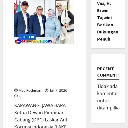
Pilkades
Visi, H.
2026,
Heni
Erwin
Rosita
Sosialisasikan
Tajwini
Visi
Berikan
Misi
Wujudkan
Dukungan
Desa
Mekarasih
POLITIK
Penuh
Maju
Dan
Sejahtera
Rakernas LAKI 2026: Yanto
Panji Ketua DPC LAKI
Karawang Sebut Momentum
RECENT
Strategis Wujudkan
COMMENTS
Indonesia Emas Bebas
Korupsi
Tidak ada
Mas Rochman
Juli 7, 2026
komentar
0
untuk
KARAWANG, JAWA BARAT –
ditampilkan.
Ketua Dewan Pimpinan
Cabang (DPC) Laskar Anti
Korupsi Indonesia (LAKI)