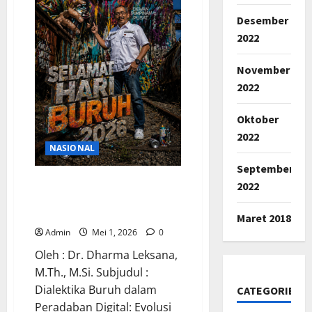
Desember
2022
November
2022
Oktober
2022
NASIONAL
September
REFLEKSI PERINGATAN HARI
2022
BURUH DI PERADABAN
DIGITAL
Maret 2018
Admin
Mei 1, 2026
0
Oleh : Dr. Dharma Leksana,
M.Th., M.Si. Subjudul :
Dialektika Buruh dalam
CATEGORIES
Peradaban Digital: Evolusi