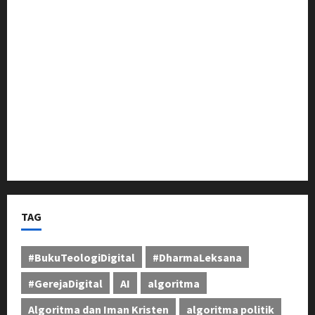
Sosialisasi Pilkades Pamekaran Karawang:
Damanhuri (Bani) Paparkan Visi, H. Erwin Tajwini
Berikan Dukungan Penuh
Pangdam III/Siliwangi Tinjau Latihan Menembak
Ranpur Yonkav 4/KC di Pusdikif Cipatat
Bupati Jeje Tunjukkan Komitmen, Rotasi Mutasi
Pejabat Jadi Kunci Peningkatan Layanan untuk
Masyarakat Bandung Barat
TAG
#BukuTeologiDigital
#DharmaLeksana
#GerejaDigital
AI
algoritma
Algoritma dan Iman Kristen
algoritma politik