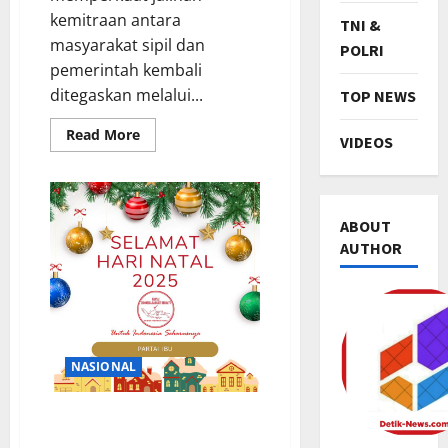
kemitraan antara
TNI &
masyarakat sipil dan
POLRI
pemerintah kembali
ditegaskan melalui...
TOP NEWS
Read
Read More
VIDEOS
more
about
Ketum
WKPUB
Anjangsana
ke
ABOUT
Kesbangpol
Jakarta
AUTHOR
Timur,
Perkuat
Sinergi
Kerukunan
Lintas
Iman
TNI & POL
R
NASIONAL
i
b
Ketua Umum Partai IBU
u
2
Ucapkan Selamat Natal 2025
a