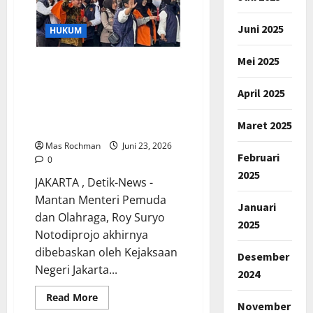
Misi
Perubahan
Kemajuan
Juni 2025
HUKUM
Desa
Mei 2025
Dibebaskan Kejari Jakarta
Selatan, Roy Suryo Dan
April 2025
Dokter Tifa : Perjuangan
Tegakkan Kebenaran Masih
Maret 2025
Berlanjut
Mas Rochman
Juni 23, 2026
Februari
0
2025
JAKARTA , Detik-News -
Mantan Menteri Pemuda
Januari
dan Olahraga, Roy Suryo
2025
Notodiprojo akhirnya
dibebaskan oleh Kejaksaan
Desember
Negeri Jakarta...
2024
Read
Read More
November
more