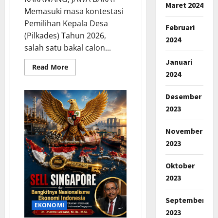
Maret 2024
Memasuki masa kontestasi
Pemilihan Kepala Desa
Februari
(Pilkades) Tahun 2026,
2024
salah satu bakal calon...
Januari
Read
Read More
more
2024
about
Pilkades
Karawang
Desember
2026,
Bakal
2023
Calon
Kades
Pamekaran,
November
Damanhuri
(Bani)
2023
Tawarkan
Visi
Misi
Oktober
:
“Desa
2023
Maju,
Mandiri
Dan
September
Sejahtera”
EKONOMI
2023