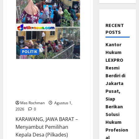
RECENT
POSTS
Kantor
Hukum
POLITIK
LEXPRO
Resmi
Sosialisasi Pilkades
Pamekaran Karawang:
Berdiri di
Damanhuri (Bani) Paparkan
Jakarta
Visi, H. Erwin Tajwini Berikan
Pusat,
Dukungan Penuh
Siap
Mas Rochman
Agustus 1,
Berikan
2026
0
Solusi
KARAWANG, JAWA BARAT –
Hukum
Menyambut Pemilihan
Profesion
Kepala Desa (Pilkades)
al