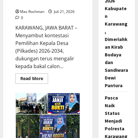
2026
Pamekaran-Karawang”
Kabupate
Mas Rochman
Juli 21, 2026
n
0
Karawang
KARAWANG, JAWA BARAT –
,
Menyambut kontestasi
Dimeriahk
Pemilihan Kepala Desa
an Kirab
(Pilkades) 2026-2034,
Budaya
dukungan terus mengalir
dan
kepada bakal calon...
Sandiwara
Dewi
Read
Read More
more
Pantura
about
H.Erwin
Dukung
Pasca
Penuh
Program
Naik
Kerja
Damanhuri
Status
(Bani):
Menjadi
“Bukan
Janji
Polresta
Tapi
Kerja
Karawang