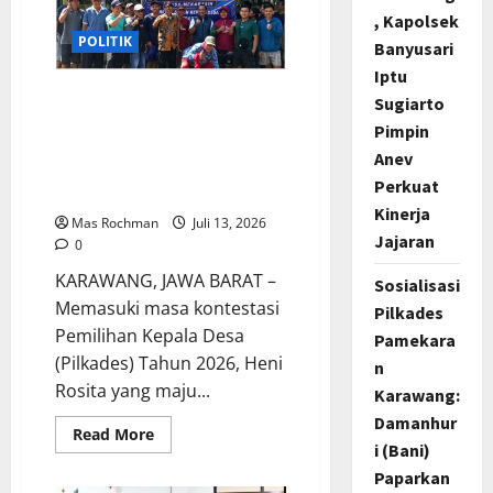
Nyata
Untuk
, Kapolsek
Desa
POLITIK
Banyusari
Pamekaran-
Karawang”
Iptu
Hadapi Pilkades 2026, Heni
Sugiarto
Rosita Sosialisasikan Visi
Pimpin
Misi Wujudkan Desa
Anev
Mekarasih Maju Dan
Perkuat
Sejahtera
Kinerja
Mas Rochman
Juli 13, 2026
Jajaran
0
KARAWANG, JAWA BARAT –
Sosialisasi
Memasuki masa kontestasi
Pilkades
Pemilihan Kepala Desa
Pamekara
(Pilkades) Tahun 2026, Heni
n
Rosita yang maju...
Karawang:
Damanhur
Read
Read More
more
i (Bani)
about
Paparkan
Hadapi