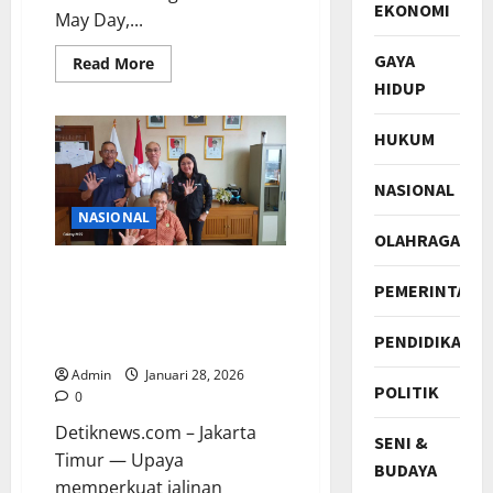
EKONOMI
May Day,...
GAYA
Read
Read More
more
HIDUP
about
REFLEKSI
PERINGATAN
HUKUM
HARI
BURUH
DI
PERADABAN
NASIONAL
DIGITAL
NASIONAL
OLAHRAGA
Ketum WKPUB Anjangsana
PEMERINTAH
ke Kesbangpol Jakarta
Timur, Perkuat Sinergi
PENDIDIKAN
Kerukunan Lintas Iman
Admin
Januari 28, 2026
POLITIK
0
Detiknews.com – Jakarta
SENI &
Timur — Upaya
BUDAYA
memperkuat jalinan