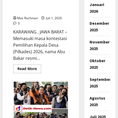
Januari
Selatan Bawa Visi Dan Misi
2026
Perubahan Kemajuan Desa
Mas Rochman
Juli 1, 2026
Desember
0
2025
KARAWANG , JAWA BARAT –
Memasuki masa kontestasi
November
Pemilihan Kepala Desa
2025
(Pilkades) 2026, nama Abu
Bakar resmi...
Oktober
2025
Read
Read More
more
about
September
Pilkades
Karawang
2025
2026,Abu
Bakar
Calon
Agustus
Kades
Cicinde
2025
Selatan
Bawa
Visi
Dan
Juli 2025