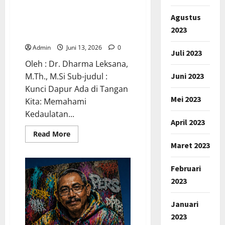
Sell Singapore dan
Agustus
Bangkitnya Nasionalisme
2023
Ekonomi Indonesia
Admin
Juni 13, 2026
0
Juli 2023
Oleh : Dr. Dharma Leksana,
Juni 2023
M.Th., M.Si Sub-judul :
Kunci Dapur Ada di Tangan
Mei 2023
Kita: Memahami
Kedaulatan...
April 2023
Read
Read More
more
Maret 2023
about
Sell
Singapore
Februari
dan
Bangkitnya
2023
Nasionalisme
Ekonomi
Indonesia
Januari
2023