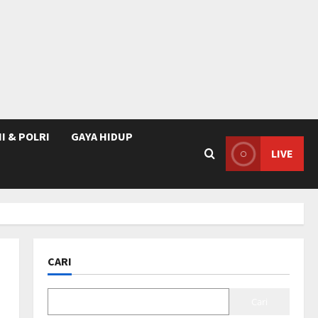
I & POLRI
GAYA HIDUP
LIVE
CARI
Cari