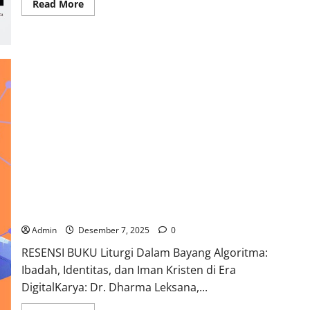
Read
Read More
more
about
Inkarnasi
Kata
di
Tengah
Luka
Dunia:
Sebuah
Refleksi
Natal
Jurnalisme
Gerejawi
Liturgi Dalam Bayang Algoritma: Ibadah, Identitas, dan
Iman Kristen di Era Digital
Admin
Desember 7, 2025
0
RESENSI BUKU Liturgi Dalam Bayang Algoritma:
Ibadah, Identitas, dan Iman Kristen di Era
DigitalKarya: Dr. Dharma Leksana,...