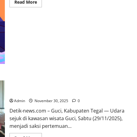
Read
Read More
more
about
Liturgi
Dalam
Bayang
Algoritma:
Ibadah,
Identitas,
dan
Iman
Kristen
di
Era
Digital
Ministry Changes, Calling Never Ends :Pertemuan
Pendeta Klasis Pekalongan Barat Ajak Renungkan
Panggilan yang Tak Pernah Usai
Admin
November 30, 2025
0
Detik-news.com – Guci, Kabupaten Tegal — Udara
sejuk di kawasan wisata Guci, Sabtu (29/11/2025),
menjadi saksi pertemuan...