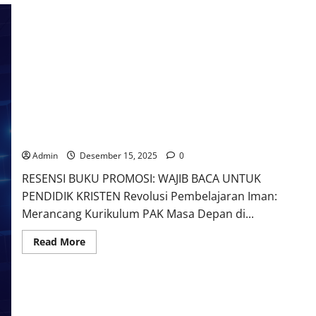
THE FUTURE OF EDUCATION OF CHRISTIANITY:
LEARNING BEYOND THE CLASSROOM
Admin
Desember 15, 2025
0
RESENSI BUKU PROMOSI: WAJIB BACA UNTUK
PENDIDIK KRISTEN Revolusi Pembelajaran Iman:
Merancang Kurikulum PAK Masa Depan di...
Read
Read More
more
about
THE
FUTURE
OF
EDUCATION
OF