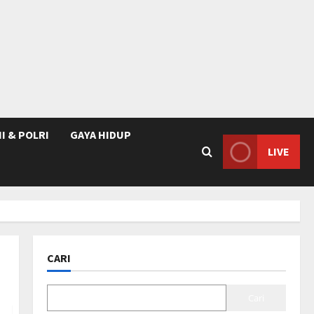
I & POLRI
GAYA HIDUP
LIVE
CARI
Cari