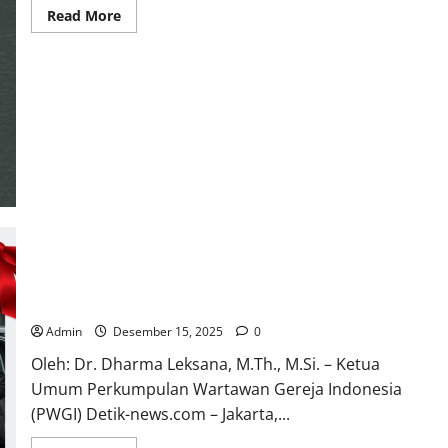
Read
Read More
more
about
Memahami
Saksi-
Saksi
Yehuwa:
Sebuah
Telaah
Obyektif:
Teologi,
Praktik
Misi,
dan
Tantangan
Hidup
Bersama
Inkarnasi Kata di Tengah Luka Dunia: Sebuah Refleksi
Natal Jurnalisme Gerejawi
Admin
Desember 15, 2025
0
Oleh: Dr. Dharma Leksana, M.Th., M.Si. – Ketua
Umum Perkumpulan Wartawan Gereja Indonesia
(PWGI) Detik-news.com – Jakarta,...