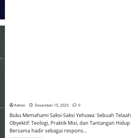
CHRISTIANITY:
LEARNING
BEYOND
THE
CLASSROOM
Memahami Saksi-Saksi Yehuwa: Sebuah Telaah
Obyektif: Teologi, Praktik Misi, dan Tantangan Hidup
Bersama
Admin
Desember 15, 2025
0
Buku Memahami Saksi-Saksi Yehuwa: Sebuah Telaah
Obyektif: Teologi, Praktik Misi, dan Tantangan Hidup
Bersama hadir sebagai respons...