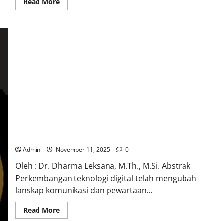
Read
Read More
more
about
Ministry
Changes,
Calling
Never
Ends
:Pertemuan
Pendeta
Klasis
Pekalongan
Barat
Ajak
Renungkan
Panggilan
yang
Tak
Pernah
Perkumpulan Wartawan Gereja Indonesia (PWGI)
Usai
sebagai Model Misiologi Komunikatif
Admin
November 11, 2025
0
Oleh : Dr. Dharma Leksana, M.Th., M.Si. Abstrak
Perkembangan teknologi digital telah mengubah
lanskap komunikasi dan pewartaan...
Read
Read More
more