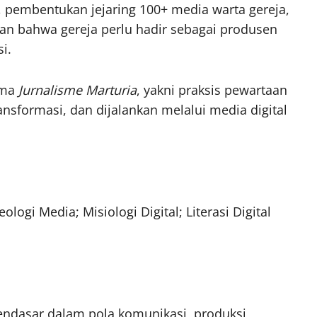
 pembentukan jejaring 100+ media warta gereja,
skan bahwa gereja perlu hadir sebagai produsen
i.
gma
Jurnalisme Marturia
, yakni praksis pewartaan
ansformasi, dan dijalankan melalui media digital
ologi Media; Misiologi Digital; Literasi Digital
ndasar dalam pola komunikasi, produksi