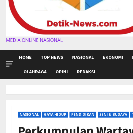
MEDIA ONLINE NASIONAL
HOME
TOP NEWS
NASIONAL
EKONOMI
OLAHRAGA
OPINI
REDAKSI
NASIONAL
GAYA HIDUP
PENDIDIKAN
SENI & BUDAYA
Perkumpulan Wartaw