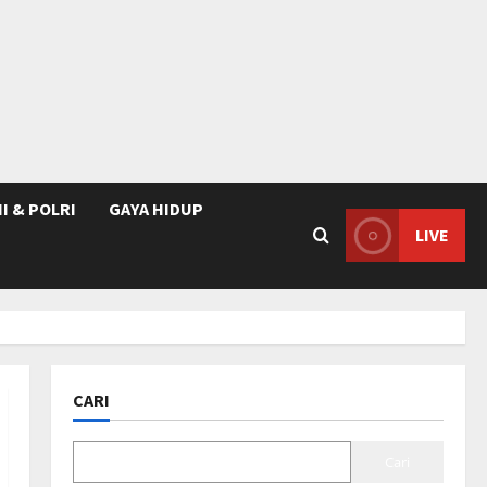
I & POLRI
GAYA HIDUP
LIVE
CARI
Cari