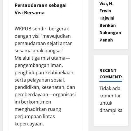
Visi, H.
Persaudaraan sebagai
Erwin
Visi Bersama
Tajwini
Berikan
WKPUB sendiri bergerak
Dukungan
dengan visi “mewujudkan
Penuh
persaudaraan sejati antar
sesama anak bangsa.”
Melalui tiga misi utama—
pengembangan iman,
RECENT
penghidupan kebhinekaan,
COMMENTS
serta pelayanan sosial,
pendidikan, kesehatan, dan
Tidak ada
pemberdayaan—organisasi
komentar
ini berkomitmen
untuk
menghadirkan ruang
ditampilkan.
perjumpaan lintas
kepercayaan.