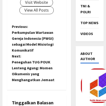
Visit Website
TNI &
View All Posts
POLRI
TOP NEWS
P
Previous:
Perkumpulan Wartawan
VIDEOS
o
Gereja Indonesia (PWGI)
sebagai Model Misiologi
s
TNI & POL
Komunikatif
R
ABOUT
t
Next:
i
AUTHOR
Peneguhan TUG POUK
b
n
Lenteng Agung: Momen
u
2
a
Oikumenis yang
a
SENI & B
n
Menghangatkan Jemaat
H
K
v
a
n
j
a
i
a
3
l
Tinggalkan Balasan
t
p