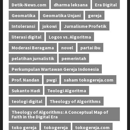
Detik-News.com
dharma leksana
Era Digital
Geomatika
Geomatika Unjani
gereja
Intoleransi
jokowi
Jurnalisme Profetik
literasi digital
Logos vs. Algoritma
Moderasi Beragama
novel
partai ibu
pelatihan jurnalistik
pemerintah
Perkumpulan Wartawan Gereja Indonesia
Prof. Nandan
pwgi
saham tokogereja.com
Sukanto Hadi
Teologi Algoritma
teologi digital
Theology of Algorithms
Theology of Algorithms: A Conceptual Map of
Faith in the Digital Era
toko gereja
tokogereja
tokogereja.com