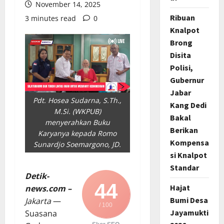
November 14, 2025
Ribuan
3 minutes read
0
Knalpot
Brong
Disita
Polisi,
Gubernur
Jabar
Pdt. Hosea Sudarna, S.Th.,
Kang Dedi
M.Si. (WKPUB)
Bakal
menyerahkan Buku
Berikan
Karyanya kepada Romo
Kompensa
Sunardjo Soemargono, JD.
si Knalpot
Standar
Detik-
44
Hajat
news.com –
Bumi Desa
Jakarta
—
/ 100
Jayamukti
Suasana