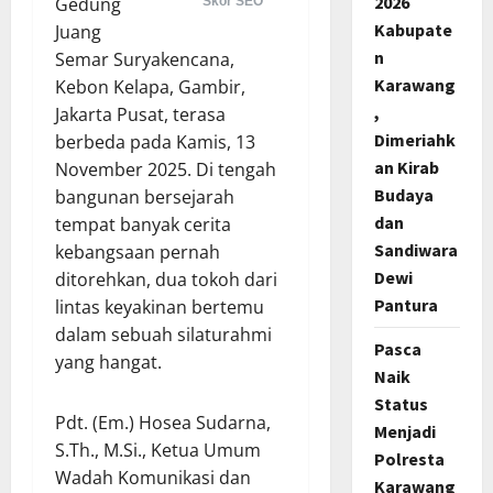
2026
Gedung
Skor SEO
Kabupate
Juang
n
Semar Suryakencana,
Karawang
Kebon Kelapa, Gambir,
,
Jakarta Pusat, terasa
Dimeriahk
berbeda pada Kamis, 13
an Kirab
November 2025. Di tengah
Budaya
bangunan bersejarah
dan
tempat banyak cerita
Sandiwara
kebangsaan pernah
Dewi
ditorehkan, dua tokoh dari
Pantura
lintas keyakinan bertemu
dalam sebuah silaturahmi
Pasca
yang hangat.
Naik
Status
Pdt. (Em.) Hosea Sudarna,
Menjadi
S.Th., M.Si., Ketua Umum
Polresta
Wadah Komunikasi dan
Karawang