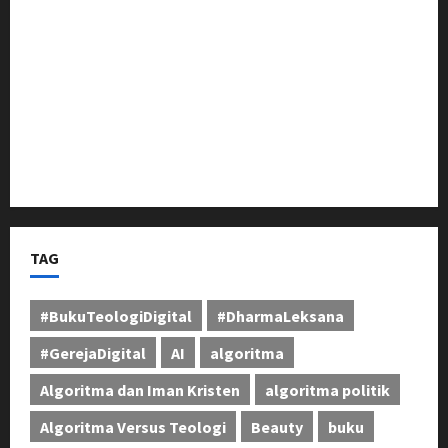
Berikan Dukungan Penuh
Pangdam III/Siliwangi Tinjau Latihan Menembak
Ranpur Yonkav 4/KC di Pusdikif Cipatat
Bupati Jeje Tunjukkan Komitmen, Rotasi Mutasi
Pejabat Jadi Kunci Peningkatan Layanan untuk
Masyarakat Bandung Barat
TAG
#BukuTeologiDigital
#DharmaLeksana
#GerejaDigital
AI
algoritma
Algoritma dan Iman Kristen
algoritma politik
Algoritma Versus Teologi
Beauty
buku