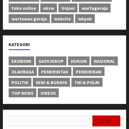
toko online
uksw
Unjani
wartagereja
wartawan gereja
website
wkpub
KATEGORI
EKONOMI
GAYA HIDUP
HUKUM
NASIONAL
OLAHRAGA
PEMERINTAH
PENDIDIKAN
POLITIK
SENI & BUDAYA
TNI & POLRI
TOP NEWS
VIDEOS
Cari
untuk: