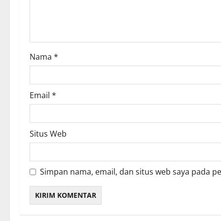
i
o
n
Nama
*
Email
*
Situs Web
Simpan nama, email, dan situs web saya pada p