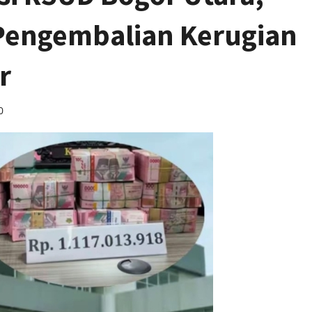
 Pengembalian Kerugian
r
0