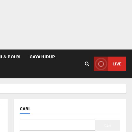
I & POLRI
GAYA HIDUP
LIVE
CARI
Cari