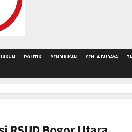
HUKUM
POLITIK
PENDIDIKAN
SENI & BUDAYA
TN
i RSUD Bogor Utara,