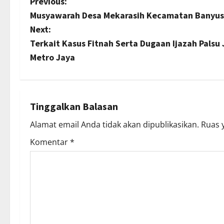
P
Previous:
Musyawarah Desa Mekarasih Kecamatan Banyusa
o
Next:
s
Terkait Kasus Fitnah Serta Dugaan Ijazah Palsu
Metro Jaya
t
n
a
Tinggalkan Balasan
Alamat email Anda tidak akan dipublikasikan.
Ruas 
v
Komentar
*
i
g
a
t