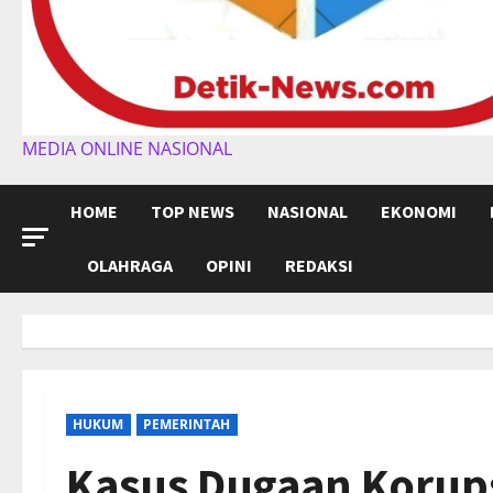
MEDIA ONLINE NASIONAL
HOME
TOP NEWS
NASIONAL
EKONOMI
OLAHRAGA
OPINI
REDAKSI
HUKUM
PEMERINTAH
Kasus Dugaan Korups