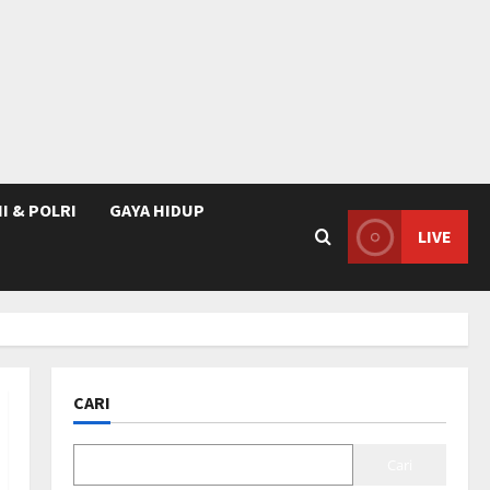
I & POLRI
GAYA HIDUP
LIVE
CARI
Cari