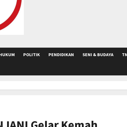
HUKUM
POLITIK
PENDIDIKAN
SENI & BUDAYA
TN
NJANI Gelar Kemah