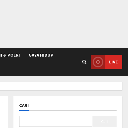
I & POLRI
GAYA HIDUP
LIVE
CARI
Cari