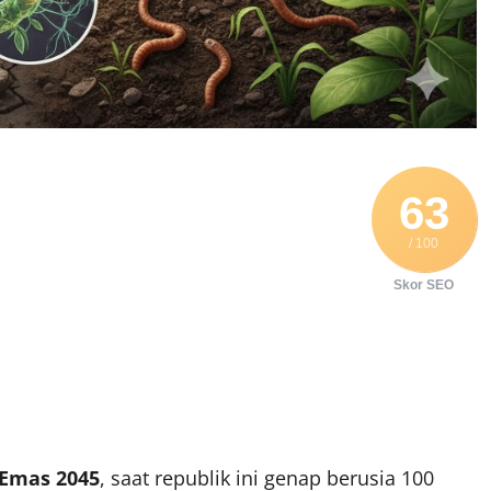
63
/ 100
Skor SEO
 Emas 2045
, saat republik ini genap berusia 100