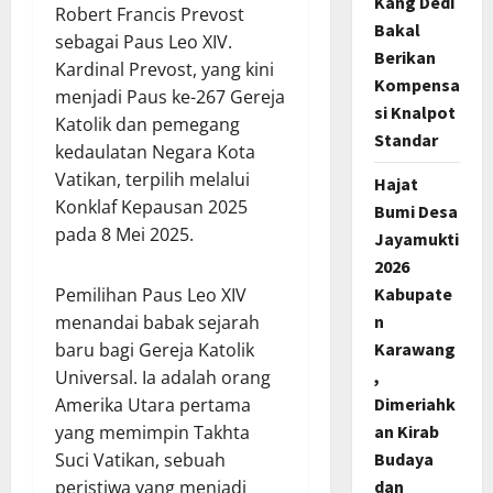
Kang Dedi
Robert Francis Prevost
Bakal
sebagai Paus Leo XIV.
Berikan
Kardinal Prevost, yang kini
Kompensa
menjadi Paus ke-267 Gereja
si Knalpot
Katolik dan pemegang
Standar
kedaulatan Negara Kota
Vatikan, terpilih melalui
Hajat
Konklaf Kepausan 2025
Bumi Desa
pada 8 Mei 2025.
Jayamukti
2026
Kabupate
Pemilihan Paus Leo XIV
n
menandai babak sejarah
Karawang
baru bagi Gereja Katolik
,
Universal. Ia adalah orang
Dimeriahk
Amerika Utara pertama
an Kirab
yang memimpin Takhta
Budaya
Suci Vatikan, sebuah
dan
peristiwa yang menjadi