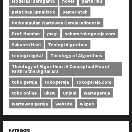
Moderasi Beragama
novel
partai ibu
pelatihan jurnalistik
pemerintah
Perkumpulan Wartawan Gereja Indonesia
Prof. Nandan
pwgi
saham tokogereja.com
Sukanto Hadi
Teologi Algoritma
teologi digital
Theology of Algorithms
Theology of Algorithms: A Conceptual Map of
Faith in the Digital Era
toko gereja
tokogereja
tokogereja.com
toko online
uksw
Unjani
wartagereja
wartawan gereja
website
wkpub
KATEGORI