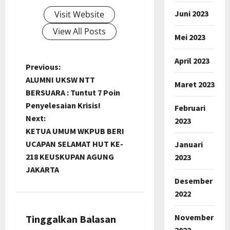
Juni 2023
Visit Website
View All Posts
Mei 2023
April 2023
P
Previous:
ALUMNI UKSW NTT
Maret 2023
o
BERSUARA : Tuntut 7 Poin
Penyelesaian Krisis!
Februari
s
Next:
2023
t
KETUA UMUM WKPUB BERI
UCAPAN SELAMAT HUT KE-
Januari
n
218 KEUSKUPAN AGUNG
2023
JAKARTA
a
Desember
2022
v
November
i
Tinggalkan Balasan
2022