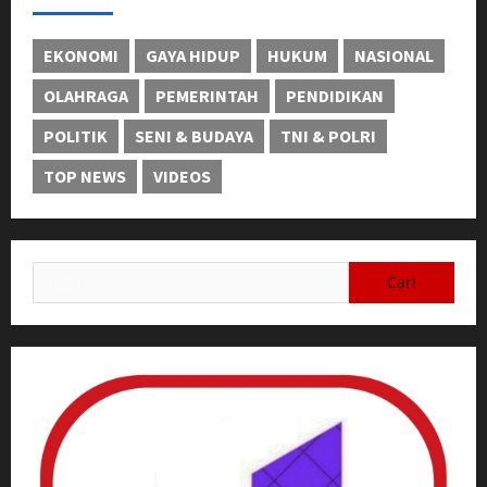
EKONOMI
GAYA HIDUP
HUKUM
NASIONAL
OLAHRAGA
PEMERINTAH
PENDIDIKAN
POLITIK
SENI & BUDAYA
TNI & POLRI
TOP NEWS
VIDEOS
Cari
untuk: