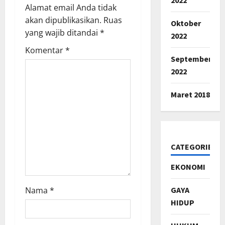
Alamat email Anda tidak
g
akan dipublikasikan.
Ruas
Oktober
a
yang wajib ditandai
*
2022
Komentar
*
t
September
2022
i
o
Maret 2018
n
CATEGORIES
EKONOMI
GAYA
Nama
*
HIDUP