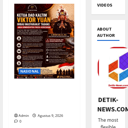
VIDEOS
ABOUT
AUTHOR
HUKUM
K
a
NASIONAL
n
t
2
Ketua DAD Kaltim Imbau
o
Warga Tabang Jaga
TNI & POL
r
DETIK-
Kondusivitas Pasca
R
H
NEWS.CO
kericuhan
i
u
b
k
Admin
Agustus 9, 2026
The most
u
0
3
u
flexible
a