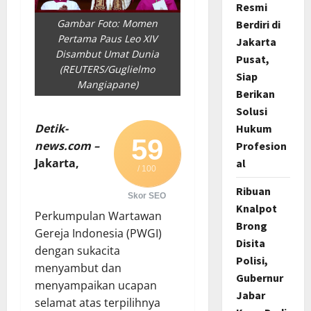
Resmi
Gambar Foto: Momen
Berdiri di
Pertama Paus Leo XIV
Jakarta
Disambut Umat Dunia
Pusat,
(REUTERS/Guglielmo
Siap
Mangiapane)
Berikan
Solusi
Detik-
Hukum
59
news.com –
Profesion
Jakarta,
al
/ 100
Ribuan
Skor SEO
Knalpot
Perkumpulan Wartawan
Brong
Gereja Indonesia (PWGI)
Disita
dengan sukacita
Polisi,
menyambut dan
Gubernur
menyampaikan ucapan
Jabar
selamat atas terpilihnya