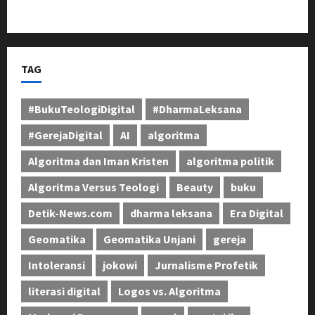
Ranpur Yonkav 4/KC di Pusdikif Cipatat
TAG
#BukuTeologiDigital
#DharmaLeksana
#GerejaDigital
AI
algoritma
Algoritma dan Iman Kristen
algoritma politik
Algoritma Versus Teologi
Beauty
buku
Detik-News.com
dharma leksana
Era Digital
Geomatika
Geomatika Unjani
gereja
Intoleransi
jokowi
Jurnalisme Profetik
literasi digital
Logos vs. Algoritma