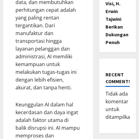
data, dan membutuhkan
Visi, H.
perhitungan cepat adalah
Erwin
yang paling rentan
Tajwini
tergantikan. Dari
Berikan
manufaktur dan
Dukungan
transportasi hingga
Penuh
layanan pelanggan dan
administrasi, AI memiliki
kemampuan untuk
melakukan tugas-tugas ini
RECENT
dengan lebih efisien,
COMMENTS
akurat, dan tanpa henti.
Tidak ada
komentar
Keunggulan AI dalam hal
untuk
kecerdasan dan daya ingat
ditampilkan.
adalah faktor utama di
balik disrupsi ini. AI mampu
memproses dan