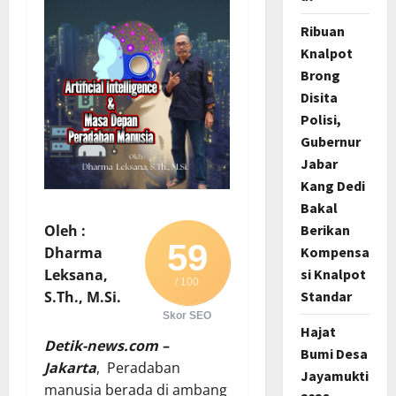
Ribuan
Knalpot
Brong
Disita
Polisi,
Gubernur
Jabar
Kang Dedi
Bakal
Berikan
Oleh :
59
Kompensa
Dharma
si Knalpot
Leksana,
/ 100
Standar
S.Th., M.Si.
Skor SEO
Hajat
Detik-news.com –
Bumi Desa
Jakarta
, Peradaban
Jayamukti
manusia berada di ambang