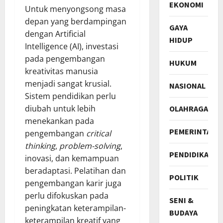
EKONOMI
Untuk menyongsong masa
depan yang berdampingan
GAYA
dengan Artificial
HIDUP
Intelligence (AI), investasi
pada pengembangan
HUKUM
kreativitas manusia
menjadi sangat krusial.
NASIONAL
Sistem pendidikan perlu
diubah untuk lebih
OLAHRAGA
menekankan pada
PEMERINTAH
pengembangan
critical
thinking
,
problem-solving
,
PENDIDIKAN
inovasi, dan kemampuan
beradaptasi. Pelatihan dan
POLITIK
pengembangan karir juga
perlu difokuskan pada
SENI &
peningkatan keterampilan-
BUDAYA
keterampilan kreatif yang