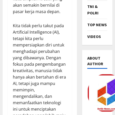
akan semakin bernilai di
TNI &
pasar kerja masa depan.
POLRI
TOP NEWS
Kita tidak perlu takut pada
Artificial Intelligence (AI),
VIDEOS
tetapi kita perlu
mempersiapkan diri untuk
menghadapi perubahan
yang dibawanya. Dengan
ABOUT
AUTHOR
fokus pada pengembangan
kreativitas, manusia tidak
hanya akan bertahan di era
AI, tetapi juga mampu
TNI & POL
memimpin,
R
mengendalikan, dan
i
b
memanfaatkan teknologi
u
2
ini untuk menciptakan
a