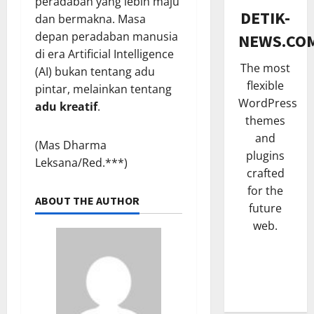
peradaban yang lebih maju
SENI & B
n
DETIK-
dan bermakna. Masa
H
K
depan peradaban manusia
NEWS.CO
a
n
di era Artificial Intelligence
j
a
The most
(AI) bukan tentang adu
a
3
l
flexible
t
p
pintar, melainkan tentang
TNI & POL
WordPress
B
o
adu kreatif
.
P
u
t
themes
a
m
B
and
(Mas Dharma
s
i
r
plugins
Leksana/Red.***)
c
4
D
o
crafted
a
e
n
for the
POLITIK
N
s
g
ABOUT THE AUTHOR
future
S
a
a
D
o
i
web.
J
i
s
k
a
s
i
5
S
y
i
a
t
a
t
HUKUM
l
a
m
a
K
i
t
u
P
a