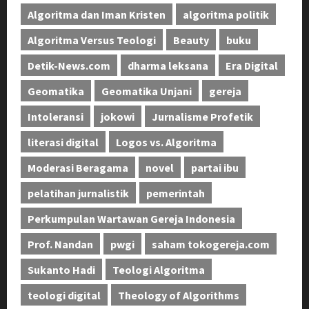
Algoritma dan Iman Kristen
algoritma politik
Algoritma Versus Teologi
Beauty
buku
Detik-News.com
dharma leksana
Era Digital
Geomatika
Geomatika Unjani
gereja
Intoleransi
jokowi
Jurnalisme Profetik
literasi digital
Logos vs. Algoritma
Moderasi Beragama
novel
partai ibu
pelatihan jurnalistik
pemerintah
Perkumpulan Wartawan Gereja Indonesia
Prof. Nandan
pwgi
saham tokogereja.com
Sukanto Hadi
Teologi Algoritma
teologi digital
Theology of Algorithms