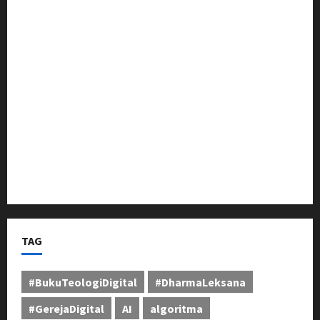
Perkuat Kinerja Jajaran
Sosialisasi Pilkades Pamekaran Karawang:
Damanhuri (Bani) Paparkan Visi, H. Erwin Tajwini
Berikan Dukungan Penuh
Pangdam III/Siliwangi Tinjau Latihan Menembak
Ranpur Yonkav 4/KC di Pusdikif Cipatat
Bupati Jeje Tunjukkan Komitmen, Rotasi Mutasi
Pejabat Jadi Kunci Peningkatan Layanan untuk
Masyarakat Bandung Barat
TAG
#BukuTeologiDigital
#DharmaLeksana
#GerejaDigital
AI
algoritma