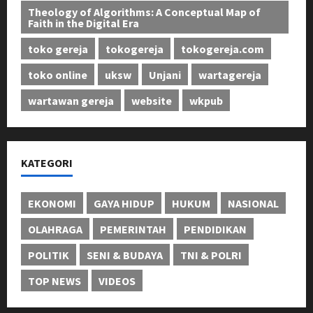
Theology of Algorithms: A Conceptual Map of
Faith in the Digital Era
toko gereja
tokogereja
tokogereja.com
toko online
uksw
Unjani
wartagereja
wartawan gereja
website
wkpub
KATEGORI
EKONOMI
GAYA HIDUP
HUKUM
NASIONAL
OLAHRAGA
PEMERINTAH
PENDIDIKAN
POLITIK
SENI & BUDAYA
TNI & POLRI
TOP NEWS
VIDEOS