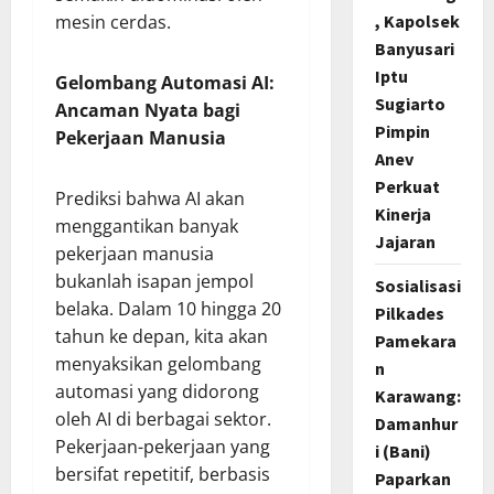
, Kapolsek
mesin cerdas.
Banyusari
Iptu
Gelombang Automasi AI:
Sugiarto
Ancaman Nyata bagi
Pimpin
Pekerjaan Manusia
Anev
Perkuat
Prediksi bahwa AI akan
Kinerja
menggantikan banyak
Jajaran
pekerjaan manusia
bukanlah isapan jempol
Sosialisasi
belaka. Dalam 10 hingga 20
Pilkades
tahun ke depan, kita akan
Pamekara
menyaksikan gelombang
n
automasi yang didorong
Karawang:
oleh AI di berbagai sektor.
Damanhur
Pekerjaan-pekerjaan yang
i (Bani)
bersifat repetitif, berbasis
Paparkan