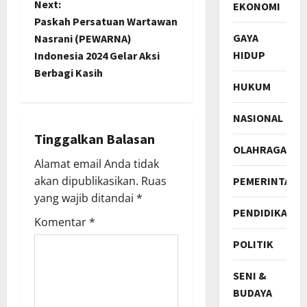
Next:
EKONOMI
t
Paskah Persatuan Wartawan
GAYA
Nasrani (PEWARNA)
n
HIDUP
Indonesia 2024 Gelar Aksi
Berbagi Kasih
a
HUKUM
v
NASIONAL
i
Tinggalkan Balasan
OLAHRAGA
Alamat email Anda tidak
g
akan dipublikasikan.
Ruas
PEMERINTAH
a
yang wajib ditandai
*
PENDIDIKAN
Komentar
*
t
POLITIK
i
SENI &
o
BUDAYA