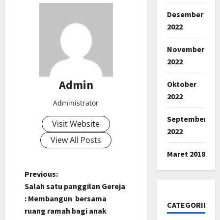
Desember
2022
November
2022
Admin
Oktober
2022
Administrator
September
Visit Website
2022
View All Posts
Maret 2018
P
Previous:
Salah satu panggilan Gereja
o
: Membangun bersama
CATEGORIES
ruang ramah bagi anak
s