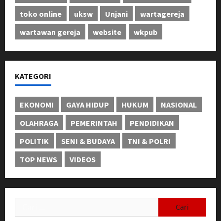
toko online
uksw
Unjani
wartagereja
wartawan gereja
website
wkpub
KATEGORI
EKONOMI
GAYA HIDUP
HUKUM
NASIONAL
OLAHRAGA
PEMERINTAH
PENDIDIKAN
POLITIK
SENI & BUDAYA
TNI & POLRI
TOP NEWS
VIDEOS
Cari
untuk: