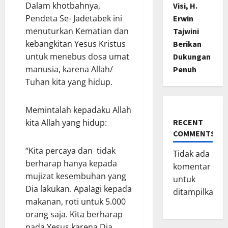
Dalam khotbahnya,
Visi, H.
Pendeta Se- Jadetabek ini
Erwin
menuturkan Kematian dan
Tajwini
kebangkitan Yesus Kristus
Berikan
untuk menebus dosa umat
Dukungan
manusia, karena Allah/
Penuh
Tuhan kita yang hidup.
Memintalah kepadaku Allah
RECENT
kita Allah yang hidup:
COMMENTS
“Kita percaya dan tidak
Tidak ada
berharap hanya kepada
komentar
mujizat kesembuhan yang
untuk
Dia lakukan. Apalagi kepada
ditampilkan.
makanan, roti untuk 5.000
orang saja. Kita berharap
pada Yesus karena Dia