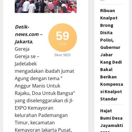
Ribuan
Knalpot
Brong
Detik-
59
Disita
news.com –
Polisi,
Jakarta
,
/ 100
Gubernur
Gereja
Jabar
Gereja se –
Skor SEO
Kang Dedi
Jadetabek
Bakal
mengadakan ibadah Jumat
Berikan
Agung dengan tema ”
Kompensa
Anggur Manis Untuk
si Knalpot
Rajaku, Doa Untuk Bangsa”
Standar
yang diselenggarakan di JI-
EXPO Kemayoran
Hajat
kelurahan Pademangan
Bumi Desa
Timur, kecamatan
Jayamukti
Kemayoran Jakarta Pusat,