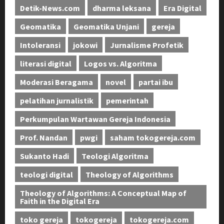
Detik-News.com
dharma leksana
Era Digital
Geomatika
Geomatika Unjani
gereja
Intoleransi
jokowi
Jurnalisme Profetik
literasi digital
Logos vs. Algoritma
Moderasi Beragama
novel
partai ibu
pelatihan jurnalistik
pemerintah
Perkumpulan Wartawan Gereja Indonesia
Prof. Nandan
pwgi
saham tokogereja.com
Sukanto Hadi
Teologi Algoritma
teologi digital
Theology of Algorithms
Theology of Algorithms: A Conceptual Map of
Faith in the Digital Era
toko gereja
tokogereja
tokogereja.com