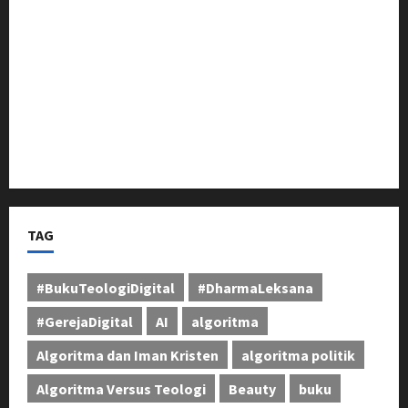
Berikan Dukungan Penuh
Pangdam III/Siliwangi Tinjau Latihan Menembak
Ranpur Yonkav 4/KC di Pusdikif Cipatat
Bupati Jeje Tunjukkan Komitmen, Rotasi Mutasi
Pejabat Jadi Kunci Peningkatan Layanan untuk
Masyarakat Bandung Barat
TAG
#BukuTeologiDigital
#DharmaLeksana
#GerejaDigital
AI
algoritma
Algoritma dan Iman Kristen
algoritma politik
Algoritma Versus Teologi
Beauty
buku