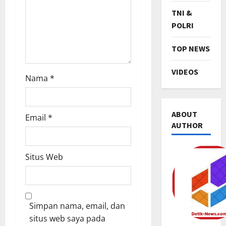
n
TNI &
POLRI
TOP NEWS
VIDEOS
Nama
*
ABOUT
Email
*
AUTHOR
Situs Web
TNI & POL
R
i
b
Simpan nama, email, dan
u
2
situs web saya pada
a