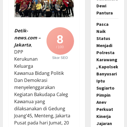
Dewi
Pantura
Pasca
Detik-
Naik
8
news.com –
Status
Jakarta
,
Menjadi
/ 100
DPP
Polresta
Kerukunan
Skor SEO
Karawang
Keluarga
, Kapolsek
Kawanua Bidang Politik
Banyusari
Dan Demokrasi
Iptu
menyelenggarakan
Sugiarto
Kegiatan Bakudapa Caleg
Pimpin
Kawanua yang
Anev
dilaksanakan di Gedung
Perkuat
Joang’45, Menteng, Jakarta
Kinerja
Pusat pada hari Jumat, 20
Jajaran