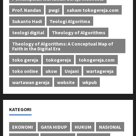
Prof. Nandan
pwgi
saham tokogereja.com
Sukanto Hadi
Teologi Algoritma
teologi digital
Theology of Algorithms
Theology of Algorithms: A Conceptual Map of
Faith in the Digital Era
toko gereja
tokogereja
tokogereja.com
toko online
uksw
Unjani
wartagereja
wartawan gereja
website
wkpub
KATEGORI
EKONOMI
GAYA HIDUP
HUKUM
NASIONAL