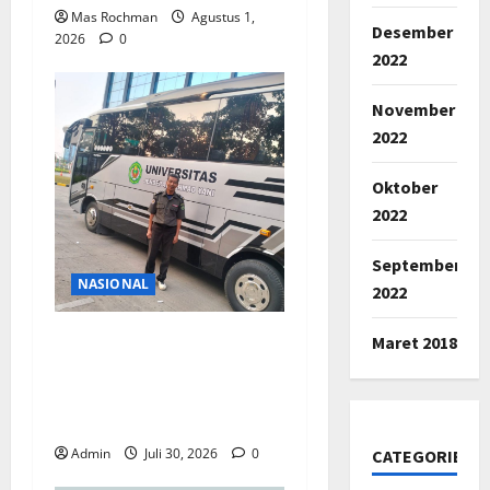
Mas Rochman
Agustus 1,
Desember
2026
0
2022
November
2022
Oktober
2022
September
NASIONAL
2022
Dadang Kusmana, 26
Maret 2018
Tahun Menjadi Penjaga
Sunyi Pengabdian di
Fakultas Teknik Unjani
Admin
Juli 30, 2026
0
CATEGORIES