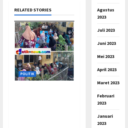
Agustus
RELATED STORIES
2023
Juli 2023
Juni 2023
Mei 2023
April 2023
POLITIK
Maret 2023
Sosialisasi Pilkades
Februari
Pamekaran Karawang:
2023
Damanhuri (Bani)
Paparkan Visi, H. Erwin
Januari
Tajwini Berikan
2023
Dukungan Penuh