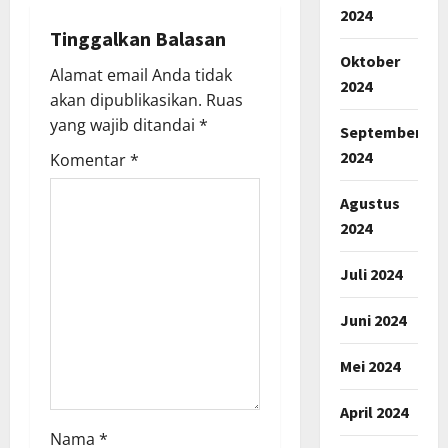
v
2024
i
Tinggalkan Balasan
Oktober
Alamat email Anda tidak
g
2024
akan dipublikasikan.
Ruas
a
yang wajib ditandai
*
September
2024
Komentar
*
t
Agustus
i
2024
o
Juli 2024
n
Juni 2024
Mei 2024
April 2024
Nama
*