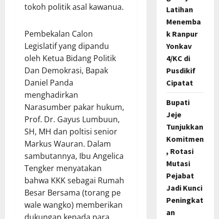
tokoh politik asal kawanua.
Latihan
Menemba
Pembekalan Calon
k Ranpur
Legislatif yang dipandu
Yonkav
oleh Ketua Bidang Politik
4/KC di
Dan Demokrasi, Bapak
Pusdikif
Daniel Panda
Cipatat
menghadirkan
Bupati
Narasumber pakar hukum,
Jeje
Prof. Dr. Gayus Lumbuun,
Tunjukkan
SH, MH dan poltisi senior
Komitmen
Markus Wauran. Dalam
, Rotasi
sambutannya, Ibu Angelica
Mutasi
Tengker menyatakan
Pejabat
bahwa KKK sebagai Rumah
Jadi Kunci
Besar Bersama (torang pe
Peningkat
wale wangko) memberikan
an
dukungan kepada para