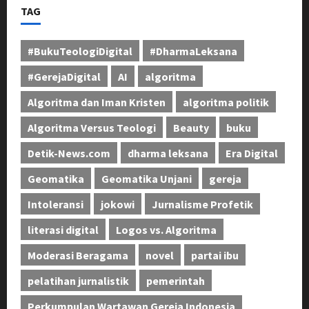
TAG
#BukuTeologiDigital
#DharmaLeksana
#GerejaDigital
AI
algoritma
Algoritma dan Iman Kristen
algoritma politik
Algoritma Versus Teologi
Beauty
buku
Detik-News.com
dharma leksana
Era Digital
Geomatika
Geomatika Unjani
gereja
Intoleransi
jokowi
Jurnalisme Profetik
literasi digital
Logos vs. Algoritma
Moderasi Beragama
novel
partai ibu
pelatihan jurnalistik
pemerintah
Perkumpulan Wartawan Gereja Indonesia