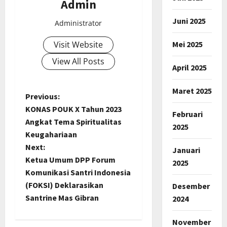
Admin
Juni 2025
Administrator
Mei 2025
Visit Website
View All Posts
April 2025
Maret 2025
P
Previous:
KONAS POUK X Tahun 2023
Februari
o
Angkat Tema Spiritualitas
2025
Keugahariaan
s
Next:
Januari
t
Ketua Umum DPP Forum
2025
Komunikasi Santri Indonesia
n
(FOKSI) Deklarasikan
Desember
Santrine Mas Gibran
2024
a
November