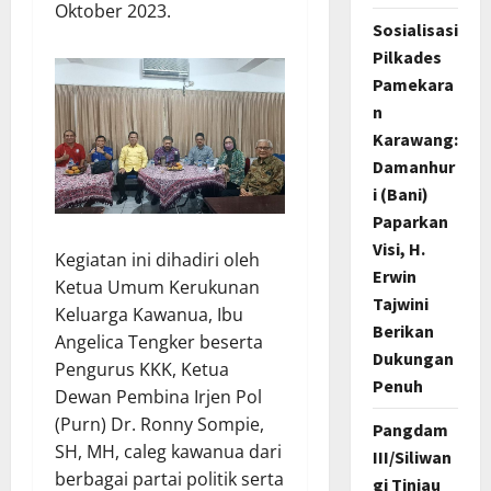
Oktober 2023.
Sosialisasi
Pilkades
Pamekara
n
Karawang:
Damanhur
i (Bani)
Paparkan
Visi, H.
Kegiatan ini dihadiri oleh
Erwin
Ketua Umum Kerukunan
Tajwini
Keluarga Kawanua, Ibu
Berikan
Angelica Tengker beserta
Dukungan
Pengurus KKK, Ketua
Penuh
Dewan Pembina Irjen Pol
(Purn) Dr. Ronny Sompie,
Pangdam
SH, MH, caleg kawanua dari
III/Siliwan
berbagai partai politik serta
gi Tinjau