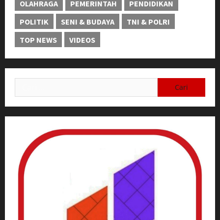
OLAHRAGA
PEMERINTAH
PENDIDIKAN
POLITIK
SENI & BUDAYA
TNI & POLRI
TOP NEWS
VIDEOS
Cari
untuk: