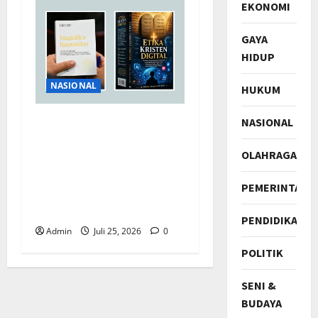
EKONOMI
GAYA
HIDUP
NASIONAL
HUKUM
NASIONAL
Merespon Ensiklik
Pertama Paus Leo XIV
OLAHRAGA
Bertajuk Magnifica
Humanitas, Ketum PWGI
PEMERINTAH
Luncurkan Buku Etika
Kristen Digital
PENDIDIKAN
Admin
Juli 25, 2026
0
POLITIK
SENI &
BUDAYA