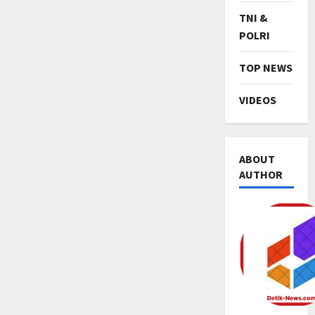
TNI &
POLRI
TOP NEWS
VIDEOS
ABOUT
AUTHOR
TNI & POL
P
a
s
c
2
a