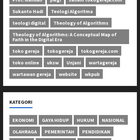
Sukanto Hadi
Teologi Algoritma
teologi digital
Theology of Algorithms
Theology of Algorithms: A Conceptual Map of
Faith in the Digital Era
toko gereja
tokogereja
tokogereja.com
toko online
uksw
Unjani
wartagereja
wartawan gereja
website
wkpub
KATEGORI
EKONOMI
GAYA HIDUP
HUKUM
NASIONAL
OLAHRAGA
PEMERINTAH
PENDIDIKAN