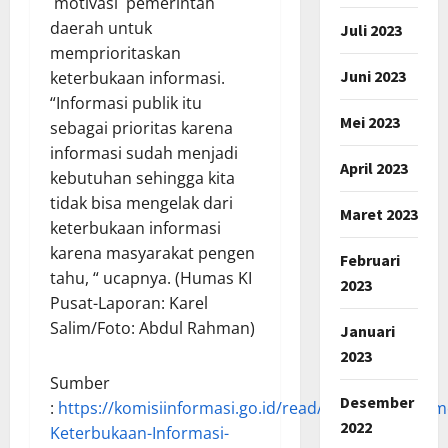
motivasi pemerintah
daerah untuk
Juli 2023
memprioritaskan
Juni 2023
keterbukaan informasi.
“Informasi publik itu
Mei 2023
sebagai prioritas karena
informasi sudah menjadi
April 2023
kebutuhan sehingga kita
tidak bisa mengelak dari
Maret 2023
keterbukaan informasi
karena masyarakat pengen
Februari
tahu, “ ucapnya. (Humas KI
2023
Pusat-Laporan: Karel
Salim/Foto: Abdul Rahman)
Januari
2023
Sumber
Desember
:
https://komisiinformasi.go.id/read/29/03/2023/Kem
2022
Keterbukaan-Informasi-