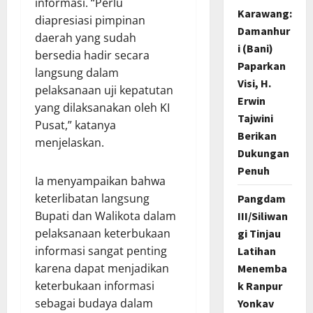
informasi. “Perlu
Karawang:
diapresiasi pimpinan
Damanhur
daerah yang sudah
i (Bani)
bersedia hadir secara
Paparkan
langsung dalam
Visi, H.
pelaksanaan uji kepatutan
Erwin
yang dilaksanakan oleh KI
Tajwini
Pusat,” katanya
Berikan
menjelaskan.
Dukungan
Penuh
Ia menyampaikan bahwa
keterlibatan langsung
Pangdam
Bupati dan Walikota dalam
III/Siliwan
pelaksanaan keterbukaan
gi Tinjau
informasi sangat penting
Latihan
karena dapat menjadikan
Menemba
keterbukaan informasi
k Ranpur
sebagai budaya dalam
Yonkav