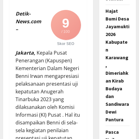
Hajat
Detik-
Bumi Desa
9
News.com
Jayamukti
–
/ 100
2026
Kabupate
Skor SEO
n
Jakarta,
Kepala Pusat
Karawang
Penerangan (Kapuspen)
,
Kementerian Dalam Negeri
Dimeriahk
Benni Irwan mengapresiasi
an Kirab
pelaksanaan presentasi uji
Budaya
kepatutan Anugerah
dan
Tinarbuka 2023 yang
Sandiwara
dilaksanakan oleh Komisi
Dewi
Informasi (KI) Pusat . Hal itu
Pantura
disampaikan Benni di sela-
sela kegiatan penilaian
Pasca
presentasi uji kepatutan