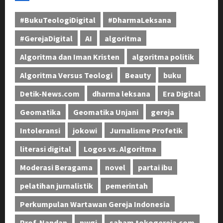
#BukuTeologiDigital
#DharmaLeksana
#GerejaDigital
AI
algoritma
Algoritma dan Iman Kristen
algoritma politik
Algoritma Versus Teologi
Beauty
buku
Detik-News.com
dharma leksana
Era Digital
Geomatika
Geomatika Unjani
gereja
Intoleransi
jokowi
Jurnalisme Profetik
literasi digital
Logos vs. Algoritma
Moderasi Beragama
novel
partai ibu
pelatihan jurnalistik
pemerintah
Perkumpulan Wartawan Gereja Indonesia
Prof. Nandan
pwgi
saham tokogereja.com