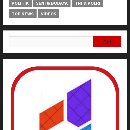
POLITIK
SENI & BUDAYA
TNI & POLRI
TOP NEWS
VIDEOS
Cari
untuk: