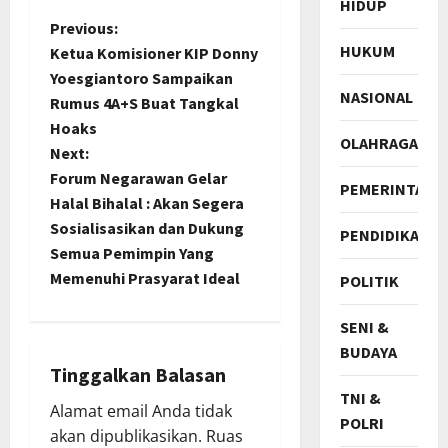
HIDUP
P
Previous:
HUKUM
Ketua Komisioner KIP Donny
o
Yoesgiantoro Sampaikan
NASIONAL
Rumus 4A+S Buat Tangkal
s
Hoaks
OLAHRAGA
t
Next:
Forum Negarawan Gelar
PEMERINTAH
n
Halal Bihalal : Akan Segera
Sosialisasikan dan Dukung
PENDIDIKAN
a
Semua Pemimpin Yang
Memenuhi Prasyarat Ideal
v
POLITIK
i
SENI &
BUDAYA
g
Tinggalkan Balasan
TNI &
a
Alamat email Anda tidak
POLRI
akan dipublikasikan.
Ruas