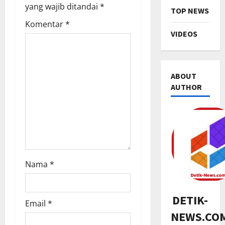
t
yang wajib ditandai
*
TOP NEWS
i
Komentar
*
VIDEOS
o
n
ABOUT
AUTHOR
SENI & B
H
a
j
Nama
*
a
2
t
TNI & POL
B
DETIK-
Email
*
P
u
NEWS.CO
a
m