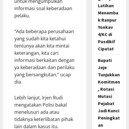
untuk mengumpulkan
Latihan
informasi soal keberadaan
Menemba
pelaku.
k Ranpur
Yonkav
“Ada beberapa perusahaan
4/KC di
yang sudah kita ketahui
Pusdikif
tentunya akan kita mintai
Cipatat
keterangan, kita cari
informasi berkaitan dengan
Bupati
ya keberadaan dan perilaku
Jeje
yang bersangkutan,” ucap
Tunjukkan
dia.
Komitmen
, Rotasi
Mutasi
Lebih lanjut, Irjen Rudi
Pejabat
mengatakan Polisi bakal
Jadi Kunci
menelusuri ada atau
Peningkat
tidaknya keterlibatan pihak
an
lain dalam kasus itu.