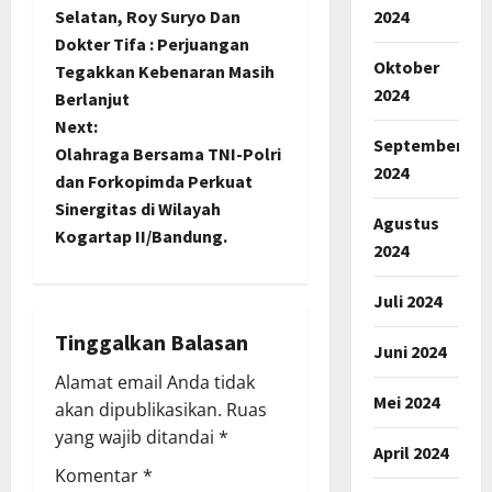
o
2024
Selatan, Roy Suryo Dan
Dokter Tifa : Perjuangan
s
Oktober
Tegakkan Kebenaran Masih
2024
t
Berlanjut
Next:
September
n
Olahraga Bersama TNI-Polri
2024
dan Forkopimda Perkuat
a
Sinergitas di Wilayah
Agustus
Kogartap II/Bandung.
v
2024
i
Juli 2024
g
Tinggalkan Balasan
Juni 2024
a
Alamat email Anda tidak
Mei 2024
akan dipublikasikan.
Ruas
t
yang wajib ditandai
*
April 2024
i
Komentar
*