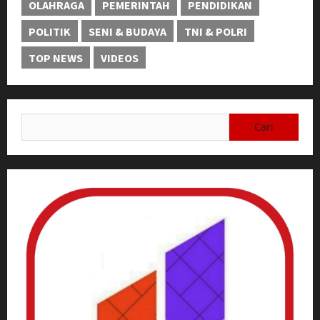
OLAHRAGA
PEMERINTAH
PENDIDIKAN
POLITIK
SENI & BUDAYA
TNI & POLRI
TOP NEWS
VIDEOS
Cari
untuk: