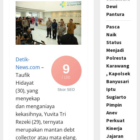
Dewi
Pantura
Pasca
Naik
Status
Menjadi
Polresta
Detik-
9
Karawang
News.com
–
, Kapolsek
Taufik
/ 100
Banyusari
Hidayat
Iptu
(30), yang
Skor SEO
Sugiarto
menyekap
Pimpin
dan menganiaya
Anev
kekasihnya, Yuvita Tri
Perkuat
Rezeki (29), ternyata
Kinerja
merupakan mantan debt
Jajaran
collector atau mata elang.