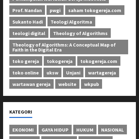
Prof. Nandan
pwgi
saham tokogereja.com
Sukanto Hadi
Teologi Algoritma
teologi digital
Theology of Algorithms
Theology of Algorithms: A Conceptual Map of
Faith in the Digital Era
toko gereja
tokogereja
tokogereja.com
toko online
uksw
Unjani
wartagereja
wartawan gereja
website
wkpub
KATEGORI
EKONOMI
GAYA HIDUP
HUKUM
NASIONAL