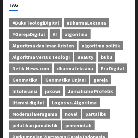
TAG
#BukuTeologiDigital
#DharmaLeksana
#GerejaDigital
AI
algoritma
Algoritma dan Iman Kristen
algoritma politik
Algoritma Versus Teologi
Beauty
buku
Detik-News.com
dharma leksana
Era Digital
Geomatika
Geomatika Unjani
gereja
Intoleransi
jokowi
Jurnalisme Profetik
literasi digital
Logos vs. Algoritma
Moderasi Beragama
novel
partai ibu
pelatihan jurnalistik
pemerintah
Perkumpulan Wartawan Gereja Indonesia