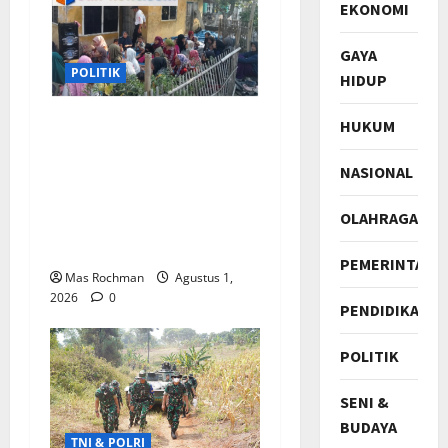
EKONOMI
GAYA
POLITIK
HIDUP
Sosialisasi Pilkades
HUKUM
Pamekaran Karawang:
NASIONAL
Damanhuri (Bani)
Paparkan Visi, H. Erwin
OLAHRAGA
Tajwini Berikan
Dukungan Penuh
PEMERINTAH
Mas Rochman
Agustus 1,
2026
0
PENDIDIKAN
POLITIK
SENI &
BUDAYA
TNI & POLRI