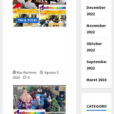
Desember
2022
TNI & POLRI
November
2022
Pasca Naik Status
Menjadi Polresta
Oktober
Karawang, Kapolsek
2022
Banyusari Iptu Sugiarto
Pimpin Anev Perkuat
September
Kinerja Jajaran
2022
Mas Rochman
Agustus 5,
2026
0
Maret 2018
CATEGORIES