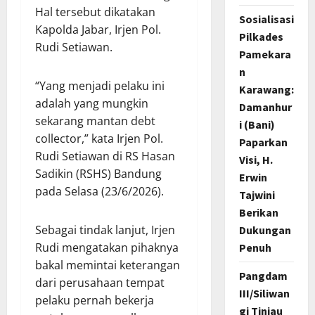
Hal tersebut dikatakan
Sosialisasi
Kapolda Jabar, Irjen Pol.
Pilkades
Rudi Setiawan.
Pamekara
n
“Yang menjadi pelaku ini
Karawang:
adalah yang mungkin
Damanhur
sekarang mantan debt
i (Bani)
collector,” kata Irjen Pol.
Paparkan
Rudi Setiawan di RS Hasan
Visi, H.
Sadikin (RSHS) Bandung
Erwin
pada Selasa (23/6/2026).
Tajwini
Berikan
Sebagai tindak lanjut, Irjen
Dukungan
Rudi mengatakan pihaknya
Penuh
bakal memintai keterangan
Pangdam
dari perusahaan tempat
III/Siliwan
pelaku pernah bekerja
gi Tinjau