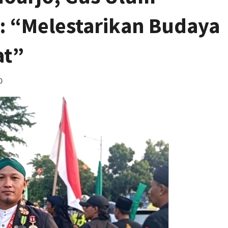
: “Melestarikan Budaya
at”
0