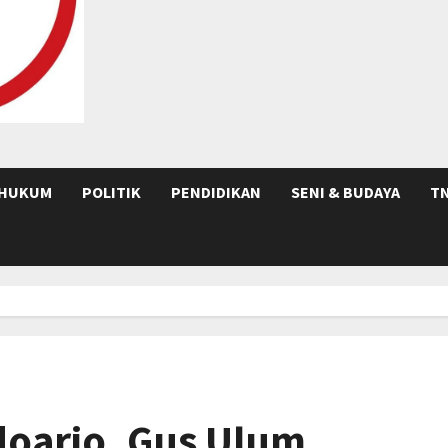
HUKUM
POLITIK
PENDIDIKAN
SENI & BUDAYA
TN
doarjo, Gus Ulum