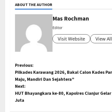
ABOUT THE AUTHOR
Mas Rochman
Editor
Visit Website
View Al
P
Previous:
Pilkades Karawang 2026, Bakal Calon Kades Pam
o
Maju, Mandiri Dan Sejahtera”
s
Next:
HUT Bhayangkara ke-80, Kapolres Cianjur Gelar
t
Juta
n