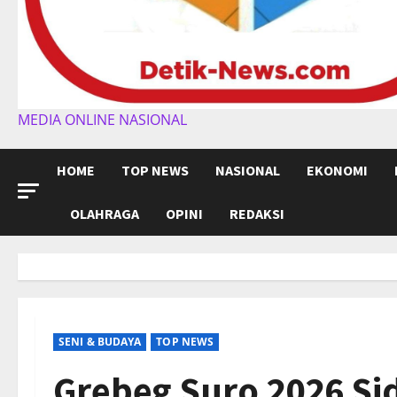
MEDIA ONLINE NASIONAL
HOME
TOP NEWS
NASIONAL
EKONOMI
OLAHRAGA
OPINI
REDAKSI
SENI & BUDAYA
TOP NEWS
Grebeg Suro 2026 Si