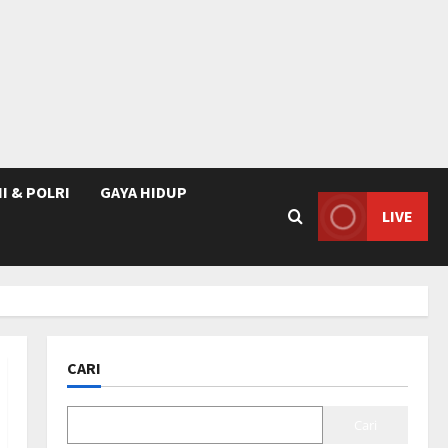
I & POLRI
GAYA HIDUP
LIVE
CARI
Cari