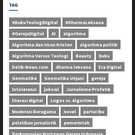
TAG
#BukuTeologiDigital
#DharmaLeksana
#GerejaDigital
AI
algoritma
Algoritma dan Iman Kristen
algoritma politik
Algoritma Versus Teologi
Beauty
buku
Detik-News.com
dharma leksana
Era Digital
Geomatika
Geomatika Unjani
gereja
Intoleransi
jokowi
Jurnalisme Profetik
literasi digital
Logos vs. Algoritma
Moderasi Beragama
novel
partai ibu
pelatihan jurnalistik
pemerintah
Perkumpulan Wartawan Gereja Indonesia