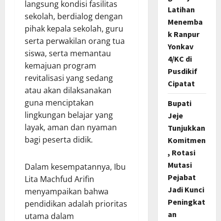
langsung kondisi fasilitas
Latihan
sekolah, berdialog dengan
Menemba
pihak kepala sekolah, guru
k Ranpur
serta perwakilan orang tua
Yonkav
siswa, serta memantau
4/KC di
kemajuan program
Pusdikif
revitalisasi yang sedang
Cipatat
atau akan dilaksanakan
guna menciptakan
Bupati
lingkungan belajar yang
Jeje
layak, aman dan nyaman
Tunjukkan
bagi peserta didik.
Komitmen
, Rotasi
Mutasi
Dalam kesempatannya, Ibu
Pejabat
Lita Machfud Arifin
Jadi Kunci
menyampaikan bahwa
Peningkat
pendidikan adalah prioritas
an
utama dalam