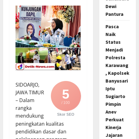
Dewi
Pantura
Pasca
Naik
Status
Menjadi
Polresta
Karawang
, Kapolsek
Banyusari
SIDOARJO,
Iptu
5
JAWA TIMUR
Sugiarto
– Dalam
/ 100
Pimpin
rangka
Anev
mendukung
Skor SEO
Perkuat
peningkatan kualitas
Kinerja
pendidikan dasar dan
Jajaran