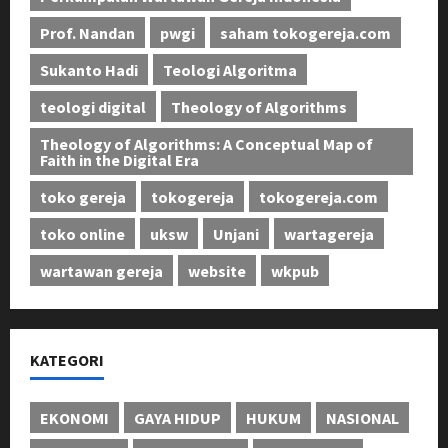
Prof. Nandan
pwgi
saham tokogereja.com
Sukanto Hadi
Teologi Algoritma
teologi digital
Theology of Algorithms
Theology of Algorithms: A Conceptual Map of
Faith in the Digital Era
toko gereja
tokogereja
tokogereja.com
toko online
uksw
Unjani
wartagereja
wartawan gereja
website
wkpub
KATEGORI
EKONOMI
GAYA HIDUP
HUKUM
NASIONAL