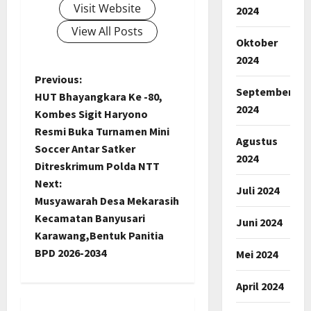
Visit Website
2024
View All Posts
Oktober
2024
P
Previous:
September
HUT Bhayangkara Ke -80,
o
2024
Kombes Sigit Haryono
Resmi Buka Turnamen Mini
s
Agustus
Soccer Antar Satker
2024
t
Ditreskrimum Polda NTT
Next:
Juli 2024
n
Musyawarah Desa Mekarasih
Kecamatan Banyusari
Juni 2024
a
Karawang,Bentuk Panitia
BPD 2026-2034
v
Mei 2024
i
April 2024