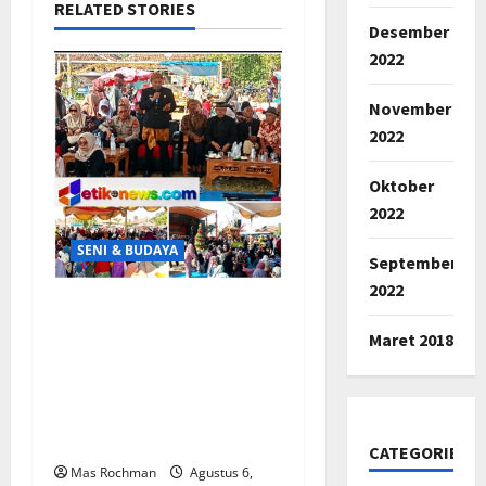
RELATED STORIES
Desember
2022
November
2022
Oktober
2022
SENI & BUDAYA
September
2022
Hajat Bumi Desa
Jayamukti 2026
Maret 2018
Kabupaten Karawang,
Dimeriahkan Kirab
Budaya dan Sandiwara
Dewi Pantura
CATEGORIES
Mas Rochman
Agustus 6,