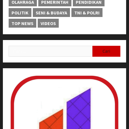
OLAHRAGA
PEMERINTAH
PENDIDIKAN
POLITIK
SENI & BUDAYA
TNI & POLRI
TOP NEWS
VIDEOS
Cari
untuk: