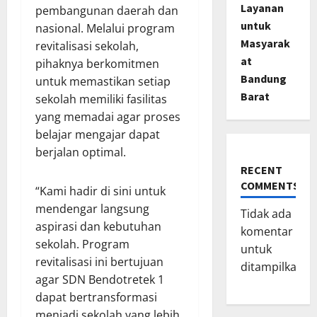
Layanan
pembangunan daerah dan
untuk
nasional. Melalui program
Masyarak
revitalisasi sekolah,
at
pihaknya berkomitmen
Bandung
untuk memastikan setiap
Barat
sekolah memiliki fasilitas
yang memadai agar proses
belajar mengajar dapat
berjalan optimal.
RECENT
COMMENTS
“Kami hadir di sini untuk
mendengar langsung
Tidak ada
aspirasi dan kebutuhan
komentar
sekolah. Program
untuk
revitalisasi ini bertujuan
ditampilkan.
agar SDN Bendotretek 1
dapat bertransformasi
menjadi sekolah yang lebih