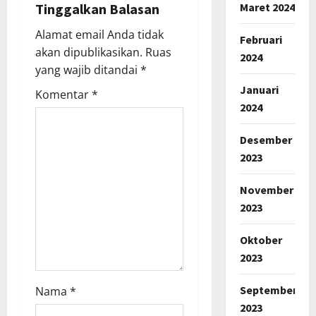
g
Maret 2024
Tinggalkan Balasan
a
Alamat email Anda tidak
Februari
akan dipublikasikan.
Ruas
2024
t
yang wajib ditandai
*
Januari
i
Komentar
*
2024
o
Desember
n
2023
November
2023
Oktober
2023
September
Nama
*
2023