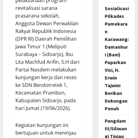
pelaksanaan program
revitalisasi sarana
Sosialisasi
prasarana sekolah,
Pilkades
Anggota Dewan Perwakilan
Pamekara
Rakyat Republik Indonesia
n
(DPR RI) Daerah Pemilihan
Karawang:
Jawa Timur 1 (Meliputi
Damanhur
Surabaya – Sidoarjo), Ibu
i (Bani)
Lita Machfud Arifin, S.H dari
Paparkan
Partai Nasdem melakukan
Visi, H.
kunjungan kerja dan reses
Erwin
ke SDN Bendotretek 1,
Tajwini
Kecamatan Prambon,
Berikan
Kabupaten Sidoarjo, pada
Dukungan
hari Jumat (19/06/2026).
Penuh
Pangdam
Kegiatan kunjungan ini
III/Siliwan
bertujuan untuk meninjau
gi Tinjau