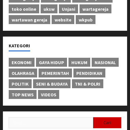
toko online
uksw
Unjani
wartagereja
wartawan gereja
website
wkpub
KATEGORI
EKONOMI
GAYA HIDUP
HUKUM
NASIONAL
OLAHRAGA
PEMERINTAH
PENDIDIKAN
POLITIK
SENI & BUDAYA
TNI & POLRI
TOP NEWS
VIDEOS
Cari
untuk: