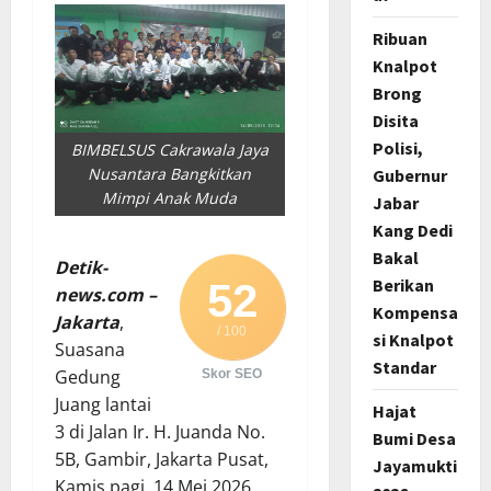
Ribuan
Knalpot
Brong
Disita
Polisi,
BIMBELSUS Cakrawala Jaya
Nusantara Bangkitkan
Gubernur
Mimpi Anak Muda
Jabar
Kang Dedi
Bakal
Detik-
Berikan
52
news.com –
Kompensa
Jakarta
,
/ 100
si Knalpot
Suasana
Standar
Gedung
Skor SEO
Juang lantai
Hajat
3 di Jalan Ir. H. Juanda No.
Bumi Desa
5B, Gambir, Jakarta Pusat,
Jayamukti
Kamis pagi, 14 Mei 2026,