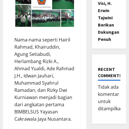
Visi, H.
Erwin
Tajwini
Berikan
Dukungan
Penuh
Nama-nama seperti Hairil
Rahmad, Khairuddin,
Agung Setiabudi,
Herlambang Rizki A.,
Ahmad Yualdi, Ade Rahmad
RECENT
COMMENTS
J.H., Idwan Jauhari,
Muhammad Syahrul
Tidak ada
Ramadan, dan Rizky Dwi
komentar
Kurniawan menjadi bagian
untuk
dari angkatan pertama
ditampilkan.
BIMBELSUS Yayasan
Cakrawala Jaya Nusantara.