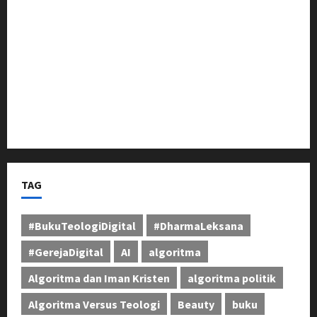
Berikan Dukungan Penuh
Pangdam III/Siliwangi Tinjau Latihan Menembak
Ranpur Yonkav 4/KC di Pusdikif Cipatat
Bupati Jeje Tunjukkan Komitmen, Rotasi Mutasi
Pejabat Jadi Kunci Peningkatan Layanan untuk
Masyarakat Bandung Barat
TAG
#BukuTeologiDigital
#DharmaLeksana
#GerejaDigital
AI
algoritma
Algoritma dan Iman Kristen
algoritma politik
Algoritma Versus Teologi
Beauty
buku