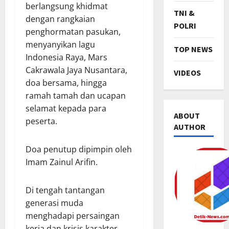
berlangsung khidmat
TNI &
dengan rangkaian
POLRI
penghormatan pasukan,
menyanyikan lagu
TOP NEWS
Indonesia Raya, Mars
Cakrawala Jaya Nusantara,
VIDEOS
doa bersama, hingga
ramah tamah dan ucapan
selamat kepada para
ABOUT
peserta.
AUTHOR
Doa penutup dipimpin oleh
Imam Zainul Arifin.
TNI & POL
R
Di tengah tantangan
i
generasi muda
b
u
menghadapi persaingan
2
a
kerja dan krisis karakter,