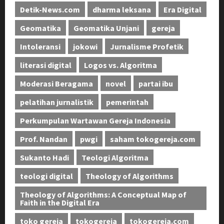
Detik-News.com
dharma leksana
Era Digital
Geomatika
Geomatika Unjani
gereja
Intoleransi
jokowi
Jurnalisme Profetik
literasi digital
Logos vs. Algoritma
Moderasi Beragama
novel
partai ibu
pelatihan jurnalistik
pemerintah
Perkumpulan Wartawan Gereja Indonesia
Prof. Nandan
pwgi
saham tokogereja.com
Sukanto Hadi
Teologi Algoritma
teologi digital
Theology of Algorithms
Theology of Algorithms: A Conceptual Map of
Faith in the Digital Era
toko gereja
tokogereja
tokogereja.com