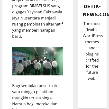
SENI & B
n
DETIK-
program BIMBELSUS yang
H
K
digagas Yayasan Cakrawala
NEWS.CO
a
n
Jaya Nusantara menjadi
j
a
The most
ruang pembinaan alternatif
a
3
l
flexible
yang memberi harapan
t
p
TNI & POL
WordPress
B
baru.
o
P
u
t
themes
a
m
B
and
s
i
r
plugins
c
4
D
o
crafted
a
e
n
for the
POLITIK
N
s
g
future
S
a
a
D
o
i
web.
J
i
s
k
a
s
Bagi sembilan peserta itu,
i
5
S
y
i
satu minggu pelatihan
a
t
a
t
mungkin terasa singkat.
HUKUM
l
a
m
a
Namun bagi mereka dan
K
i
t
u
P
a