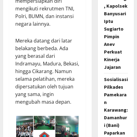
mempersiapkan diri
, Kapolsek
mengikuti rekrutmen TNI,
Banyusari
Polri, BUMN, dan instansi
Iptu
negara lainnya.
Sugiarto
Pimpin
Mereka datang dari latar
Anev
belakang berbeda. Ada
Perkuat
yang berasal dari
Kinerja
Indramayu, Madura, Bekasi,
Jajaran
hingga Cikarang. Namun
selama pelatihan, mereka
Sosialisasi
dipersatukan oleh tujuan
Pilkades
yang sama, ingin
Pamekara
mengubah masa depan.
n
Karawang:
Damanhur
i (Bani)
Paparkan