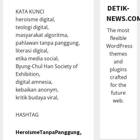
SENI & B
n
DETIK-
H
KATA KUNCI
K
NEWS.CO
a
n
heroisme digital,
j
a
teologi digital,
The most
a
3
l
masyarakat algoritma,
flexible
t
p
pahlawan tanpa panggung,
TNI & POL
WordPress
B
o
literasi digital,
P
u
t
themes
etika media social,
a
m
B
and
s
Byung-Chul Han Society of
i
r
plugins
c
4
D
o
Exhibition,
crafted
a
e
n
digital amnesia,
for the
POLITIK
N
s
g
kebaikan anonym,
future
S
a
a
D
kritik budaya viral,
o
i
web.
J
i
s
k
a
s
i
5
S
y
HASHTAG
i
a
t
a
t
HUKUM
l
a
m
a
HeroismeTanpaPanggung,
K
i
t
u
P
a