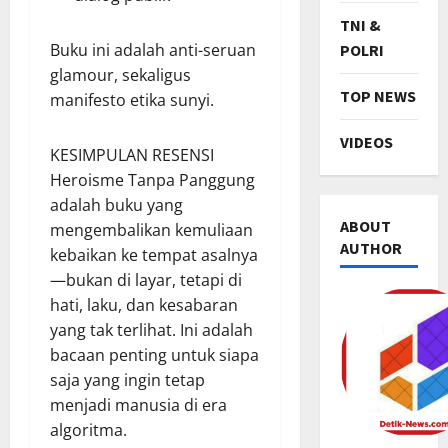
TNI &
Buku ini adalah anti-seruan
POLRI
glamour, sekaligus
TOP NEWS
manifesto etika sunyi.
VIDEOS
KESIMPULAN RESENSI
Heroisme Tanpa Panggung
adalah buku yang
ABOUT
mengembalikan kemuliaan
AUTHOR
kebaikan ke tempat asalnya
—bukan di layar, tetapi di
hati, laku, dan kesabaran
yang tak terlihat. Ini adalah
TNI & POL
R
bacaan penting untuk siapa
i
saja yang ingin tetap
b
menjadi manusia di era
u
2
algoritma.
a