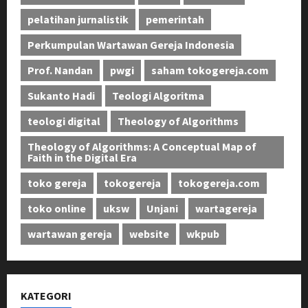
pelatihan jurnalistik
pemerintah
Perkumpulan Wartawan Gereja Indonesia
Prof. Nandan
pwgi
saham tokogereja.com
Sukanto Hadi
Teologi Algoritma
teologi digital
Theology of Algorithms
Theology of Algorithms: A Conceptual Map of
Faith in the Digital Era
toko gereja
tokogereja
tokogereja.com
toko online
uksw
Unjani
wartagereja
wartawan gereja
website
wkpub
KATEGORI