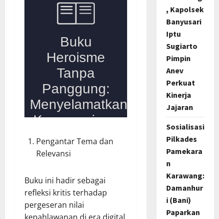
, Kapolsek
Banyusari
Iptu
Sugiarto
Pimpin
Anev
Perkuat
Kinerja
Jajaran
Sosialisasi
Pilkades
Pengantar Tema dan
Pamekara
Relevansi
n
Karawang:
Buku ini hadir sebagai
Damanhur
refleksi kritis terhadap
i (Bani)
pergeseran nilai
Paparkan
kepahlawanan di era digital