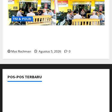
TNI & POLRI
Pasca Naik Status Menjadi Polresta Karawang,
Kapolsek Banyusari Iptu Sugiarto Pimpin Anev
Perkuat Kinerja Jajaran
Mas Rochman
Agustus 5, 2026
0
POS-POS TERBARU
Kantor Hukum LEXPRO Resmi Berdiri di Jakarta
Pusat, Siap Berikan Solusi Hukum Profesional
Ribuan Knalpot Brong Disita Polisi, Gubernur Jabar
Kang Dedi Bakal Berikan Kompensasi Knalpot