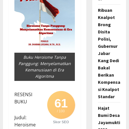
Ribuan
Knalpot
Brong
Disita
Polisi,
Gubernur
Jabar
Buku Heroisme Tanpa
Kang Dedi
Panggung: Menyelamatkan
Bakal
Kemanusiaan di Era
Berikan
Algoritma
Kompensa
si Knalpot
RESENSI
Standar
61
BUKU
Hajat
/ 100
Bumi Desa
Judul:
Jayamukti
Skor SEO
Heroisme