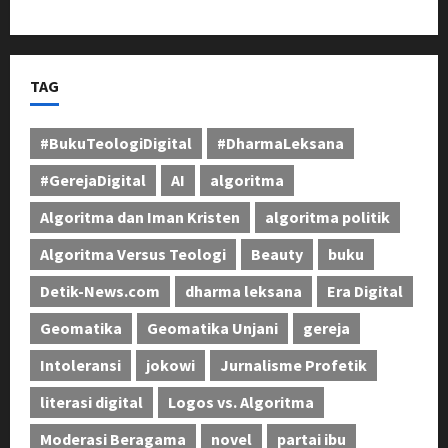
Masyarakat Bandung Barat
TAG
#BukuTeologiDigital
#DharmaLeksana
#GerejaDigital
AI
algoritma
Algoritma dan Iman Kristen
algoritma politik
Algoritma Versus Teologi
Beauty
buku
Detik-News.com
dharma leksana
Era Digital
Geomatika
Geomatika Unjani
gereja
Intoleransi
jokowi
Jurnalisme Profetik
literasi digital
Logos vs. Algoritma
Moderasi Beragama
novel
partai ibu