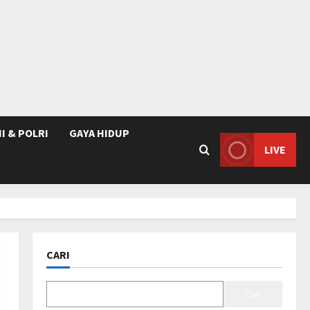
I & POLRI
GAYA HIDUP
LIVE
CARI
Cari