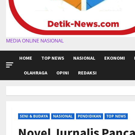
MEDIA ONLINE NASIONAL
HOME
TOP NEWS
NASIONAL
EKONOMI
OLAHRAGA
OPINI
REDAKSI
SENI & BUDAYA
NASIONAL
PENDIDIKAN
TOP NEWS
Novel Jurnalis Panca