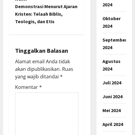
2024
t
Demonstrasi Menurut Ajaran
Kristen: Telaah Biblis,
Oktober
n
Teologis, dan Etis
2024
a
September
v
2024
Tinggalkan Balasan
i
Agustus
Alamat email Anda tidak
2024
akan dipublikasikan.
Ruas
g
yang wajib ditandai
*
a
Juli 2024
Komentar
*
t
Juni 2024
i
Mei 2024
o
April 2024