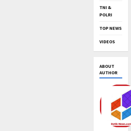
TNI &
POLRI
TOP NEWS
VIDEOS
ABOUT
AUTHOR
TNI & POL
R
i
b
u
2
a