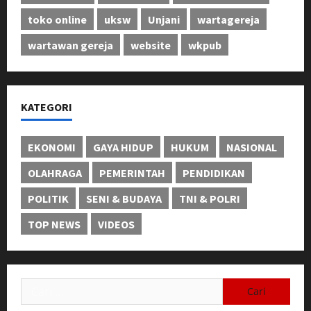
toko online
uksw
Unjani
wartagereja
wartawan gereja
website
wkpub
KATEGORI
EKONOMI
GAYA HIDUP
HUKUM
NASIONAL
OLAHRAGA
PEMERINTAH
PENDIDIKAN
POLITIK
SENI & BUDAYA
TNI & POLRI
TOP NEWS
VIDEOS
Cari
untuk: