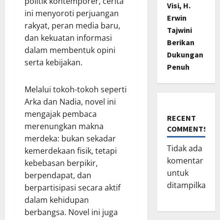
politik kontemporer, cerita
Visi, H.
ini menyoroti perjuangan
Erwin
rakyat, peran media baru,
Tajwini
dan kekuatan informasi
Berikan
dalam membentuk opini
Dukungan
serta kebijakan.
Penuh
Melalui tokoh-tokoh seperti
Arka dan Nadia, novel ini
mengajak pembaca
RECENT
merenungkan makna
COMMENTS
merdeka: bukan sekadar
Tidak ada
kemerdekaan fisik, tetapi
komentar
kebebasan berpikir,
untuk
berpendapat, dan
ditampilkan.
berpartisipasi secara aktif
dalam kehidupan
berbangsa. Novel ini juga