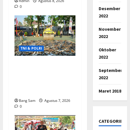
Admin
Agustus 8, 2026
0
Desember
2022
November
2022
TNI & POLRI
Oktober
2022
Ribuan Knalpot Brong
September
Disita Polisi, Gubernur
2022
Jabar Kang Dedi Bakal
Berikan Kompensasi
Maret 2018
Knalpot Standar
Bang Sam
Agustus 7, 2026
0
CATEGORIES