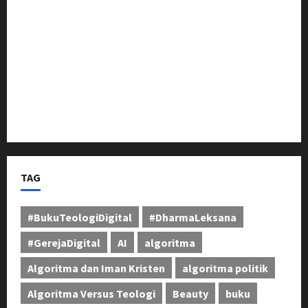
Berikan Dukungan Penuh
Pangdam III/Siliwangi Tinjau Latihan Menembak
Ranpur Yonkav 4/KC di Pusdikif Cipatat
Bupati Jeje Tunjukkan Komitmen, Rotasi Mutasi
Pejabat Jadi Kunci Peningkatan Layanan untuk
Masyarakat Bandung Barat
TAG
#BukuTeologiDigital
#DharmaLeksana
#GerejaDigital
AI
algoritma
Algoritma dan Iman Kristen
algoritma politik
Algoritma Versus Teologi
Beauty
buku