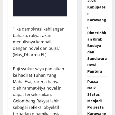
2026
Kabupate
n
Karawang
,
“Jika demokrasi kehilangan
Dimeriahk
bahasa, rakyat akan
an Kirab
menulisnya kembali
Budaya
dengan novel dan puisi.”
dan
(Mas_Dharma EL)
Sandiwara
Dewi
Puji syukur saya panjatkan
Pantura
ke hadirat Tuhan Yang
Pasca
Maha Esa, karena hanya
Naik
oleh rahmat-Nya novel ini
Status
dapat terselesaikan.
Menjadi
Gelombang Rakyat lahir
Polresta
sebagai refleksi obyektif
Karawang
terhadap dinamika sosial-