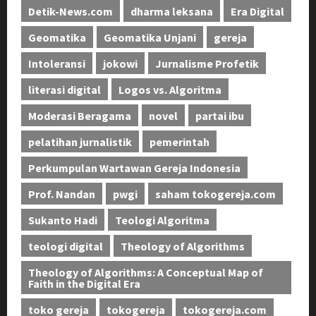
Detik-News.com
dharma leksana
Era Digital
Geomatika
Geomatika Unjani
gereja
Intoleransi
jokowi
Jurnalisme Profetik
literasi digital
Logos vs. Algoritma
Moderasi Beragama
novel
partai ibu
pelatihan jurnalistik
pemerintah
Perkumpulan Wartawan Gereja Indonesia
Prof. Nandan
pwgi
saham tokogereja.com
Sukanto Hadi
Teologi Algoritma
teologi digital
Theology of Algorithms
Theology of Algorithms: A Conceptual Map of
Faith in the Digital Era
toko gereja
tokogereja
tokogereja.com