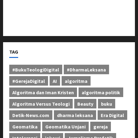
Pengabdian di Fakultas Teknik Unjani
Polda Jabar Raih Juara I Ganda Eksekutif pada
Kejuaraan Tenis Lapangan Kapolri Cup 2026
TAG
#BukuTeologiDigital
#DharmaLeksana
#GerejaDigital
AI
algoritma
Algoritma dan Iman Kristen
algoritma politik
Algoritma Versus Teologi
Beauty
buku
Detik-News.com
dharma leksana
Era Digital
Geomatika
Geomatika Unjani
gereja
Intoleransi
jokowi
Jurnalisme Profetik