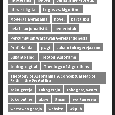
literasi digital
Logos vs. Algoritma
Moderasi Beragama
novel
partai ibu
pelatihan jurnalistik
pemerintah
Perkumpulan Wartawan Gereja Indonesia
Prof. Nandan
pwgi
saham tokogereja.com
Sukanto Hadi
Teologi Algoritma
teologi digital
Theology of Algorithms
Theology of Algorithms: A Conceptual Map of
Faith in the Digital Era
toko gereja
tokogereja
tokogereja.com
toko online
uksw
Unjani
wartagereja
wartawan gereja
website
wkpub