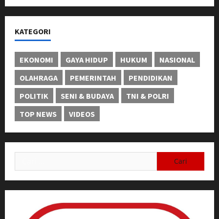
KATEGORI
EKONOMI
GAYA HIDUP
HUKUM
NASIONAL
OLAHRAGA
PEMERINTAH
PENDIDIKAN
POLITIK
SENI & BUDAYA
TNI & POLRI
TOP NEWS
VIDEOS
Cari
untuk: