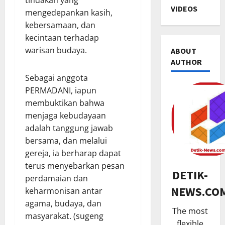
tindakan yang
VIDEOS
mengedepankan kasih,
kebersamaan, dan
kecintaan terhadap
warisan budaya.
ABOUT
AUTHOR
Sebagai anggota
PERMADANI, iapun
membuktikan bahwa
POLITIK
S
menjaga kebudayaan
o
adalah tanggung jawab
s
bersama, dan melalui
i
2
gereja, ia berharap dapat
a
terus menyebarkan pesan
TNI & POL
l
DETIK-
perdamaian dan
P
i
NEWS.CO
keharmonisan antar
a
s
n
agama, budaya, dan
a
The most
g
3
s
masyarakat. (sugeng
flexible
d