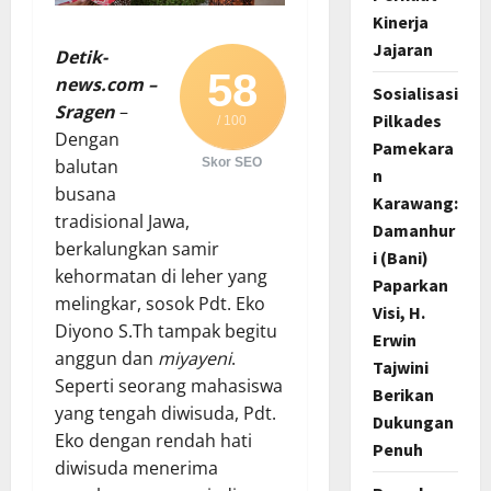
Kinerja
Jajaran
Detik-
58
news.com –
Sosialisasi
Sragen
–
Pilkades
/ 100
Dengan
Pamekara
balutan
Skor SEO
n
busana
Karawang:
tradisional Jawa,
Damanhur
berkalungkan samir
i (Bani)
kehormatan di leher yang
Paparkan
melingkar, sosok Pdt. Eko
Visi, H.
Diyono S.Th tampak begitu
Erwin
anggun dan
miyayeni
.
Tajwini
Seperti seorang mahasiswa
Berikan
yang tengah diwisuda, Pdt.
Dukungan
Eko dengan rendah hati
Penuh
diwisuda menerima