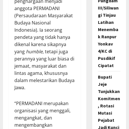
Pangdam
penghargaan menjadi
III/Siliwan
anggota PERMADANI
gi Tinjau
(Persaudaraan Masyarakat
Latihan
Budaya Nasional
Menemba
Indonesia). Ia seorang
k Ranpur
pendeta yang tidak hanya
Yonkav
dikenal karena sikapnya
4/KC di
yang
humble
, tetapi juga
Pusdikif
perannya yang luar biasa di
Cipatat
jemaat, masyarakat dan
lintas agama, khususnya
Bupati
dalam melestarikan Budaya
Jeje
Jawa.
Tunjukkan
Komitmen
“PERMADANI merupakan
, Rotasi
organisasi yang menggali,
Mutasi
mengangkat, dan
Pejabat
mengembangkan
Jadi Kunci