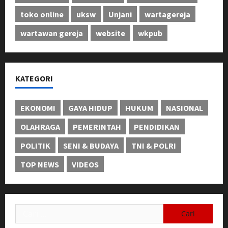
toko online
uksw
Unjani
wartagereja
wartawan gereja
website
wkpub
KATEGORI
EKONOMI
GAYA HIDUP
HUKUM
NASIONAL
OLAHRAGA
PEMERINTAH
PENDIDIKAN
POLITIK
SENI & BUDAYA
TNI & POLRI
TOP NEWS
VIDEOS
Cari
untuk: