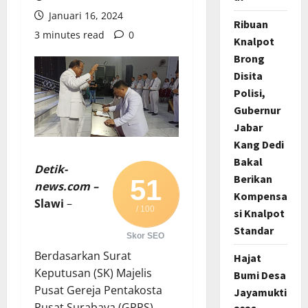
Januari 16, 2024
Ribuan
3 minutes read
0
Knalpot
Brong
Disita
Polisi,
Gubernur
Jabar
Kang Dedi
Bakal
Detik-
Berikan
51
news.com –
Kompensa
Slawi
–
/ 100
si Knalpot
Standar
Skor SEO
Berdasarkan Surat
Hajat
Keputusan (SK) Majelis
Bumi Desa
Pusat Gereja Pentakosta
Jayamukti
Pusat Surabaya (GPPS)