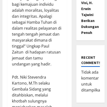
Visi, H.
bagi kemajuan individu
Erwin
adalah moralitas, loyalitas
Tajwini
dan integritas. Apalagi
Berikan
sebagai Hamba Tuhan di
Dukungan
dalam realitas pelayanan di
Penuh
tengah tengah jemaat dan
masyarakat dimana di
tinggal” Ungkap Paul
Zaitun di hadapan ratusan
RECENT
jemaat dan tamu
COMMENTS
undangan yang hadir.
Tidak ada
Pdt. Niki Stevendra
komentar
Kartono, M.Th selaku
untuk
Gembala Sidang yang
ditampilkan.
ditahbiskan, melalui
khotbah sulungnya