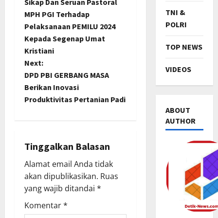
Sikap Dan Seruan Pastoral
o
TNI &
MPH PGI Terhadap
POLRI
Pelaksanaan PEMILU 2024
s
Kepada Segenap Umat
TOP NEWS
t
Kristiani
Next:
VIDEOS
n
DPD PBI GERBANG MASA
Berikan Inovasi
a
Produktivitas Pertanian Padi
ABOUT
v
AUTHOR
i
Tinggalkan Balasan
g
TNI & POL
Alamat email Anda tidak
R
a
akan dipublikasikan.
Ruas
i
yang wajib ditandai
*
b
t
u
Komentar
*
2
a