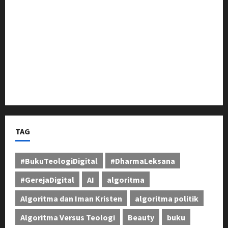
Berikan Dukungan Penuh
Pangdam III/Siliwangi Tinjau Latihan Menembak
Ranpur Yonkav 4/KC di Pusdikif Cipatat
Bupati Jeje Tunjukkan Komitmen, Rotasi Mutasi
Pejabat Jadi Kunci Peningkatan Layanan untuk
Masyarakat Bandung Barat
TAG
#BukuTeologiDigital
#DharmaLeksana
#GerejaDigital
AI
algoritma
Algoritma dan Iman Kristen
algoritma politik
Algoritma Versus Teologi
Beauty
buku