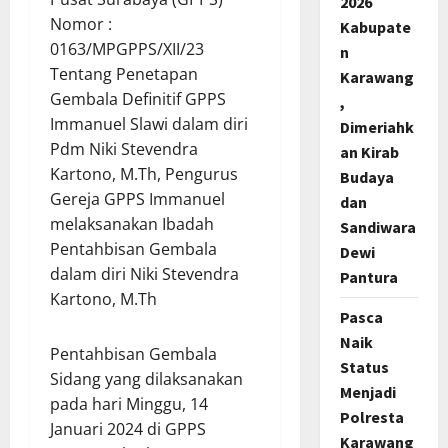
2026
Nomor :
Kabupate
0163/MPGPPS/XII/23
n
Tentang Penetapan
Karawang
Gembala Definitif GPPS
,
Immanuel Slawi dalam diri
Dimeriahk
Pdm Niki Stevendra
an Kirab
Kartono, M.Th, Pengurus
Budaya
Gereja GPPS Immanuel
dan
melaksanakan Ibadah
Sandiwara
Pentahbisan Gembala
Dewi
dalam diri Niki Stevendra
Pantura
Kartono, M.Th
Pasca
Naik
Pentahbisan Gembala
Status
Sidang yang dilaksanakan
Menjadi
pada hari Minggu, 14
Polresta
Januari 2024 di GPPS
Karawang