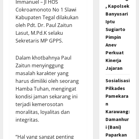
Immanuel – Jl HOS
, Kapolsek
Cokroamonoto No 1 Slawi
Banyusari
Kabupaten Tegal dilakukan
Iptu
oleh Pdt. Dr. Paul Zaitun
Sugiarto
Lasut, M.Pd.K selaku
Pimpin
Sekretaris MP GPPS.
Anev
Perkuat
Dalam khotbahnya Paul
Kinerja
Zaitun menyinggung
Jajaran
masalah karakter yang
Sosialisasi
harus dimiliki oleh seorang
Pilkades
Hamba Tuhan, mengingat
Pamekara
kondisi jaman sekarang ini
n
terjadi kemerosotan
Karawang:
moralitas, loyalitas dan
Damanhur
integritas.
i (Bani)
Paparkan
“Hal yang sangat penting