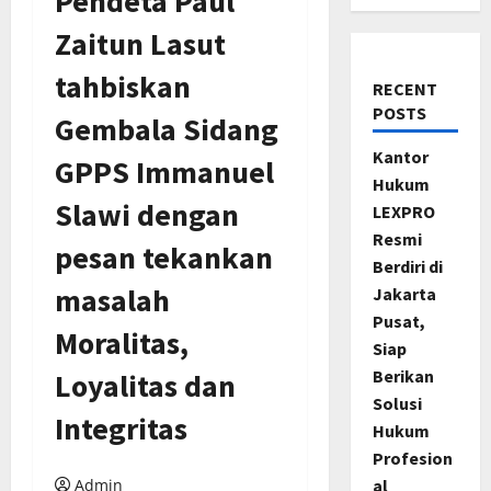
Pendeta Paul
Zaitun Lasut
tahbiskan
RECENT
POSTS
Gembala Sidang
Kantor
GPPS Immanuel
Hukum
Slawi dengan
LEXPRO
Resmi
pesan tekankan
Berdiri di
masalah
Jakarta
Pusat,
Moralitas,
Siap
Berikan
Loyalitas dan
Solusi
Integritas
Hukum
Profesion
Admin
al