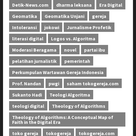
Detik-News.com
dharma leksana
Era Digital
Geomatika
Geomatika Unjani
gereja
Intoleransi
jokowi
Jurnalisme Profetik
literasi digital
Logos vs. Algoritma
Moderasi Beragama
novel
partai ibu
pelatihan jurnalistik
pemerintah
Perkumpulan Wartawan Gereja Indonesia
Prof. Nandan
pwgi
saham tokogereja.com
Sukanto Hadi
Teologi Algoritma
teologi digital
Theology of Algorithms
Theology of Algorithms: A Conceptual Map of
Faith in the Digital Era
toko gereja
tokogereja
tokogereja.com