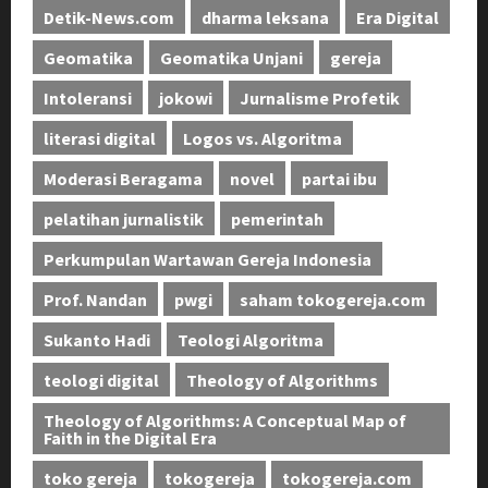
Detik-News.com
dharma leksana
Era Digital
Geomatika
Geomatika Unjani
gereja
Intoleransi
jokowi
Jurnalisme Profetik
literasi digital
Logos vs. Algoritma
Moderasi Beragama
novel
partai ibu
pelatihan jurnalistik
pemerintah
Perkumpulan Wartawan Gereja Indonesia
Prof. Nandan
pwgi
saham tokogereja.com
Sukanto Hadi
Teologi Algoritma
teologi digital
Theology of Algorithms
Theology of Algorithms: A Conceptual Map of
Faith in the Digital Era
toko gereja
tokogereja
tokogereja.com