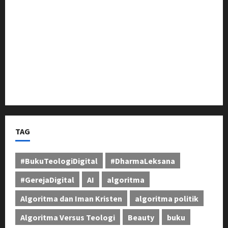
Berikan Dukungan Penuh
Pangdam III/Siliwangi Tinjau Latihan Menembak
Ranpur Yonkav 4/KC di Pusdikif Cipatat
Bupati Jeje Tunjukkan Komitmen, Rotasi Mutasi
Pejabat Jadi Kunci Peningkatan Layanan untuk
Masyarakat Bandung Barat
TAG
#BukuTeologiDigital
#DharmaLeksana
#GerejaDigital
AI
algoritma
Algoritma dan Iman Kristen
algoritma politik
Algoritma Versus Teologi
Beauty
buku