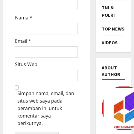
TNI &
POLRI
Nama
*
TOP NEWS
Email
*
VIDEOS
Situs Web
ABOUT
AUTHOR
Simpan nama, email, dan
TNI & POL
situs web saya pada
R
peramban ini untuk
i
komentar saya
b
berikutnya.
u
2
a