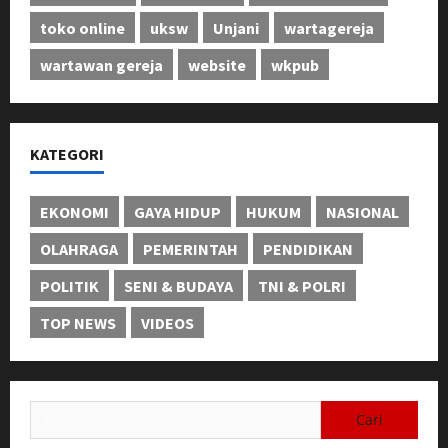
toko online
uksw
Unjani
wartagereja
wartawan gereja
website
wkpub
KATEGORI
EKONOMI
GAYA HIDUP
HUKUM
NASIONAL
OLAHRAGA
PEMERINTAH
PENDIDIKAN
POLITIK
SENI & BUDAYA
TNI & POLRI
TOP NEWS
VIDEOS
Cari
untuk: