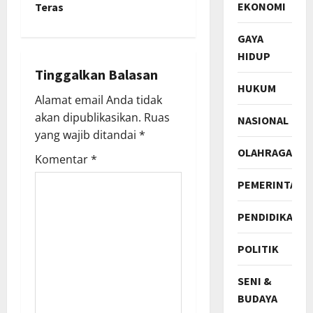
EKONOMI
Teras
i
GAYA
g
HIDUP
Tinggalkan Balasan
a
HUKUM
Alamat email Anda tidak
t
akan dipublikasikan.
Ruas
NASIONAL
yang wajib ditandai
*
i
OLAHRAGA
Komentar
*
o
PEMERINTAH
n
PENDIDIKAN
POLITIK
SENI &
BUDAYA