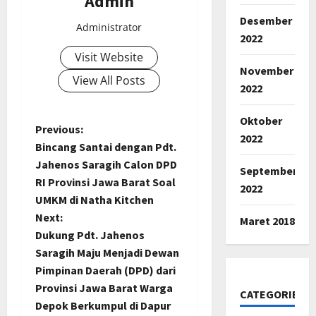
Admin
Desember
Administrator
2022
Visit Website
November
View All Posts
2022
Oktober
P
Previous:
2022
Bincang Santai dengan Pdt.
o
Jahenos Saragih Calon DPD
September
RI Provinsi Jawa Barat Soal
s
2022
UMKM di Natha Kitchen
t
Next:
Maret 2018
Dukung Pdt. Jahenos
n
Saragih Maju Menjadi Dewan
Pimpinan Daerah (DPD) dari
a
Provinsi Jawa Barat Warga
CATEGORIES
Depok Berkumpul di Dapur
v