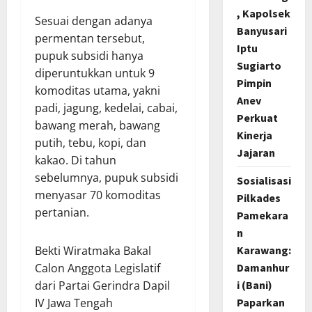
, Kapolsek
Sesuai dengan adanya
Banyusari
permentan tersebut,
Iptu
pupuk subsidi hanya
Sugiarto
diperuntukkan untuk 9
Pimpin
komoditas utama, yakni
Anev
padi, jagung, kedelai, cabai,
Perkuat
bawang merah, bawang
Kinerja
putih, tebu, kopi, dan
Jajaran
kakao. Di tahun
sebelumnya, pupuk subsidi
Sosialisasi
menyasar 70 komoditas
Pilkades
pertanian.
Pamekara
n
Karawang:
Bekti Wiratmaka Bakal
Damanhur
Calon Anggota Legislatif
i (Bani)
dari Partai Gerindra Dapil
Paparkan
IV Jawa Tengah