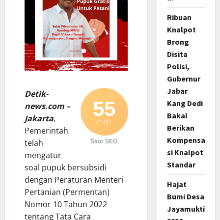
Ribuan
Knalpot
Brong
Disita
Polisi,
Gubernur
Jabar
Detik-
55
Kang Dedi
news.com –
Bakal
Jakarta
,
/ 100
Berikan
Pemerintah
Kompensa
telah
Skor SEO
si Knalpot
mengatur
Standar
soal pupuk bersubsidi
dengan Peraturan Menteri
Hajat
Pertanian (Permentan)
Bumi Desa
Nomor 10 Tahun 2022
Jayamukti
tentang Tata Cara