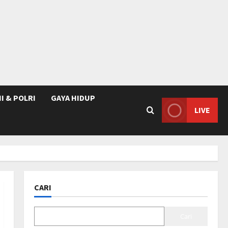
I & POLRI
GAYA HIDUP
LIVE
CARI
Cari