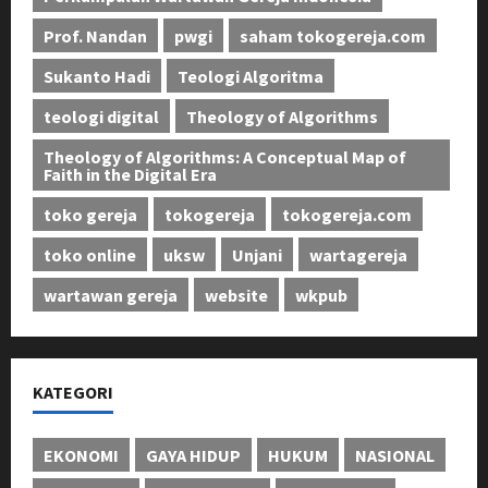
Prof. Nandan
pwgi
saham tokogereja.com
Sukanto Hadi
Teologi Algoritma
teologi digital
Theology of Algorithms
Theology of Algorithms: A Conceptual Map of
Faith in the Digital Era
toko gereja
tokogereja
tokogereja.com
toko online
uksw
Unjani
wartagereja
wartawan gereja
website
wkpub
KATEGORI
EKONOMI
GAYA HIDUP
HUKUM
NASIONAL