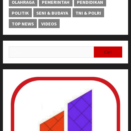
OLAHRAGA
PEMERINTAH
PENDIDIKAN
POLITIK
SENI & BUDAYA
TNI & POLRI
TOP NEWS
VIDEOS
Cari
untuk: