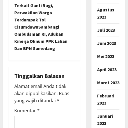
n
Terkait Ganti Rugi,
Agustus
Perwakilan Warga
a
2023
Terdampak Tol
CisumdawuSambangi
v
Juli 2023
Ombudsman RI, Adukan
i
Kinerja Oknum PPK Lahan
Juni 2023
Dan BPN Sumedang
g
Mei 2023
a
April 2023
t
Tinggalkan Balasan
Maret 2023
Alamat email Anda tidak
i
akan dipublikasikan.
Ruas
Februari
o
yang wajib ditandai
*
2023
Komentar
*
n
Januari
2023