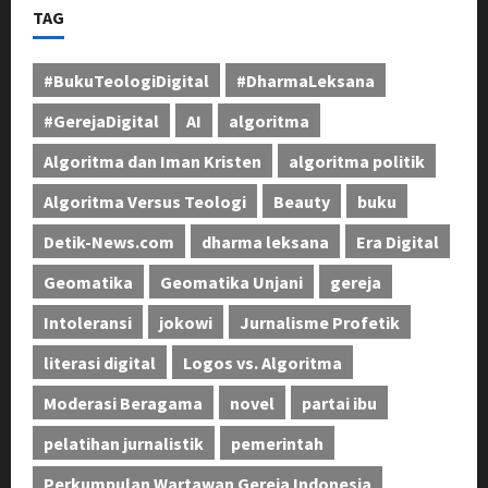
TAG
#BukuTeologiDigital
#DharmaLeksana
#GerejaDigital
AI
algoritma
Algoritma dan Iman Kristen
algoritma politik
Algoritma Versus Teologi
Beauty
buku
Detik-News.com
dharma leksana
Era Digital
Geomatika
Geomatika Unjani
gereja
Intoleransi
jokowi
Jurnalisme Profetik
literasi digital
Logos vs. Algoritma
Moderasi Beragama
novel
partai ibu
pelatihan jurnalistik
pemerintah
Perkumpulan Wartawan Gereja Indonesia