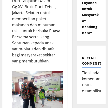
Duri Tanjakan Dalam
Layanan
Gg.XV, Bukit Duri, Tebet,
untuk
Jakarta Selatan untuk
Masyarak
memberikan paket
at
makanan dan minuman
Bandung
takjil untuk berbuka Puasa
Barat
Bersama serta Uang
Santunan kepada anak
yatim-piatu dan dhuafa
bagi masyarakat sekitar
RECENT
yang membutuhkan.
COMMENTS
Tidak ada
komentar
untuk
ditampilkan.