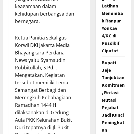
Latihan
keagamaan dalam
Menemba
kehidupan berbangsa dan
k Ranpur
bernegara.
Yonkav
4/KC di
Ketua Panitia sekaligus
Pusdikif
Korwil DKI Jakarta Media
Cipatat
Bhayangkara Perdana
News yaitu Syamsudin
Bupati
Robbitullah, S.Pd.I.
Jeje
Mengatakan, Kegiatan
Tunjukkan
tersebut memiliki Tema
Komitmen
Semangat Berbagi dan
, Rotasi
Merengkuh Kebahagiaan
Mutasi
Ramadhan 1444 H
Pejabat
dilaksanakan di Gedung
Jadi Kunci
Aula PKK Kelurahan Bukit
Peningkat
Duri tepatnya di Jl. Bukit
an