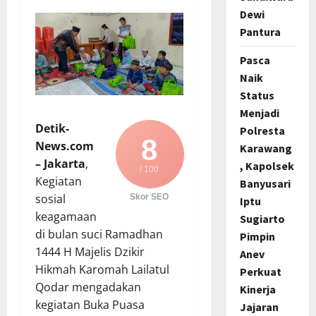
Dewi
Pantura
Pasca
Naik
Status
Menjadi
Detik-
Polresta
8
News.com
Karawang
– Jakarta
,
, Kapolsek
/ 100
Kegiatan
Banyusari
sosial
Skor SEO
Iptu
keagamaan
Sugiarto
di bulan suci Ramadhan
Pimpin
1444 H Majelis Dzikir
Anev
Hikmah Karomah Lailatul
Perkuat
Qodar mengadakan
Kinerja
kegiatan Buka Puasa
Jajaran