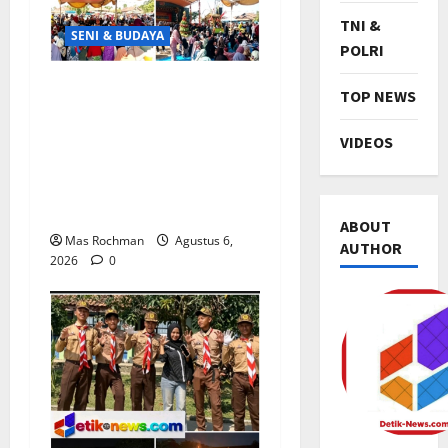
TNI &
SENI & BUDAYA
POLRI
Hajat Bumi Desa
TOP NEWS
Jayamukti 2026
Kabupaten Karawang,
VIDEOS
Dimeriahkan Kirab
Budaya dan Sandiwara
Dewi Pantura
ABOUT
Mas Rochman
Agustus 6,
AUTHOR
2026
0
TNI & POL
P
a
s
c
2
a