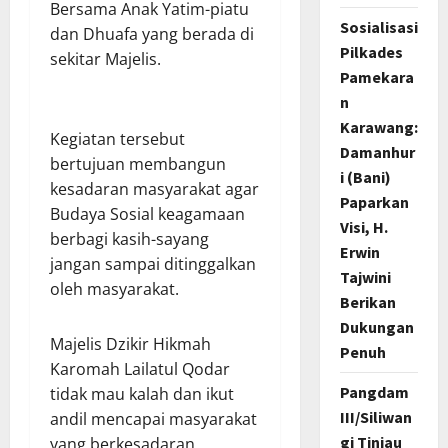
Bersama Anak Yatim-piatu
Sosialisasi
dan Dhuafa yang berada di
Pilkades
sekitar Majelis.
Pamekara
n
Karawang:
Kegiatan tersebut
Damanhur
bertujuan membangun
i (Bani)
kesadaran masyarakat agar
Paparkan
Budaya Sosial keagamaan
Visi, H.
berbagi kasih-sayang
Erwin
jangan sampai ditinggalkan
Tajwini
oleh masyarakat.
Berikan
Dukungan
Majelis Dzikir Hikmah
Penuh
Karomah Lailatul Qodar
Pangdam
tidak mau kalah dan ikut
III/Siliwan
andil mencapai masyarakat
gi Tinjau
yang berkesadaran