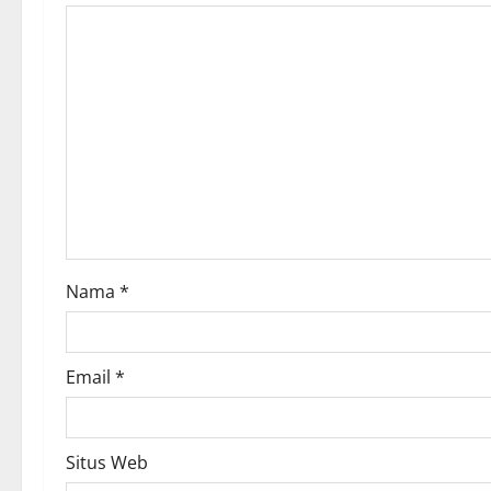
g
a
t
i
o
n
Nama
*
Email
*
Situs Web