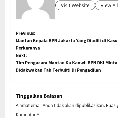
Visit Website
View Al
P
Previous:
Mantan Kepala BPN Jakarta Yang Diadili di Kasu
o
Perkaranya
s
Next:
Tim Pengacara Mantan Ka Kanwil BPN DKI Minta
t
Didakwakan Tak Terbukti Di Pengadilan
n
a
Tinggalkan Balasan
v
Alamat email Anda tidak akan dipublikasikan.
Ruas 
i
Komentar
*