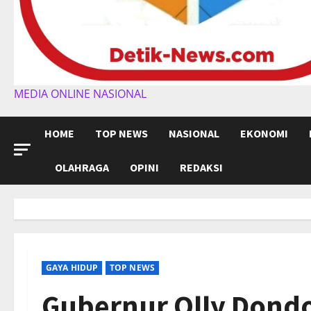
MEDIA ONLINE NASIONAL
HOME
TOP NEWS
NASIONAL
EKONOMI
OLAHRAGA
OPINI
REDAKSI
GAYA HIDUP
TOP NEWS
Gubernur Olly Don