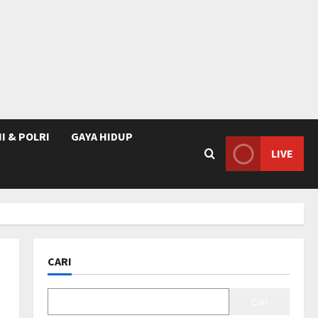
I & POLRI
GAYA HIDUP
LIVE
CARI
Cari