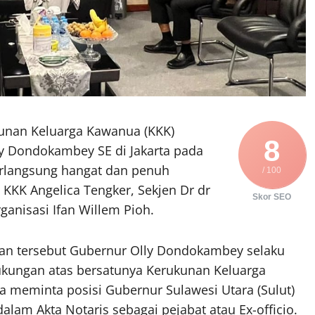
unan Keluarga Kawanua (KKK)
8
y Dondokambey SE di Jakarta pada
rlangsung hangat dan penuh
/ 100
KKK Angelica Tengker, Sekjen Dr dr
Skor SEO
anisasi Ifan Willem Pioh.
aan tersebut Gubernur Olly Dondokambey selaku
ukungan atas bersatunya Kerukunan Keluarga
meminta posisi Gubernur Sulawesi Utara (Sulut)
alam Akta Notaris sebagai pejabat atau Ex-officio.