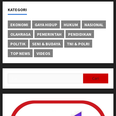
KATEGORI
EKONOMI
GAYA HIDUP
HUKUM
NASIONAL
OLAHRAGA
PEMERINTAH
PENDIDIKAN
POLITIK
SENI & BUDAYA
TNI & POLRI
TOP NEWS
VIDEOS
Cari
untuk: