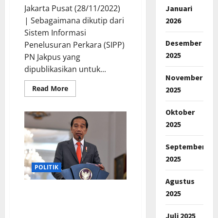
Jakarta Pusat (28/11/2022)
Januari
| Sebagaimana dikutip dari
2026
Sistem Informasi
Desember
Penelusuran Perkara (SIPP)
2025
PN Jakpus yang
dipublikasikan untuk...
November
Read
Read More
2025
more
about
Mantan
Oktober
Kepala
BPN
2025
Jakarta
Yang
Diadili
September
di
Kasus
2025
263
POLITIK
Hadirkan
3
Agustus
orang
Ahli
Presiden Jokowi Ucapkan
2025
Yang
Selamat atas Terpilihnya
Meringankan
Perkaranya
Anwar Ibrahim sebagai PM
Juli 2025