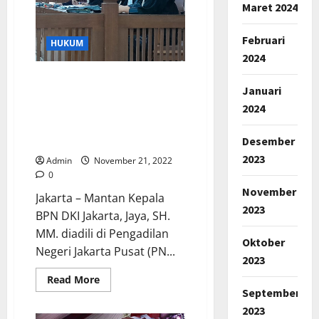
Orang,
Maret 2024
165
Sudah
Teridentifikasi
Februari
HUKUM
2024
Pengacara Mantan Kepala
Januari
BPN Jakarta Yang Diadili di
2024
Kasus Pembatalan HGB
Merasa Kliennya
Desember
Dikriminalisasi
2023
Admin
November 21, 2022
0
November
Jakarta – Mantan Kepala
2023
BPN DKI Jakarta, Jaya, SH.
MM. diadili di Pengadilan
Oktober
Negeri Jakarta Pusat (PN...
2023
Read
Read More
more
September
about
Pengacara
2023
Mantan