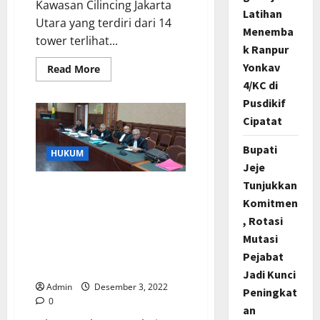
Kawasan Cilincing Jakarta
Latihan
Utara yang terdiri dari 14
Menemba
tower terlihat...
k Ranpur
Yonkav
Read
Read More
more
4/KC di
about
NATAL
Pusdikif
TLAH
TIBA,
Cipatat
PEWARNA
PC
Jakarta
Bupati
HUKUM
Utara
Jeje
Rayakan
Natal
Tunjukkan
Bersama
Tim Pengacara Mantan Ka
PUNRN
Komitmen
Kanwil BPN DKI Minta
, Rotasi
Kliennya Bebas Demi
Hukum, Perkara 263 KUHP
Mutasi
Yang Didakwakan Tak
Pejabat
Terbukti Di Pengadilan
Jadi Kunci
Admin
Desember 3, 2022
Peningkat
0
an