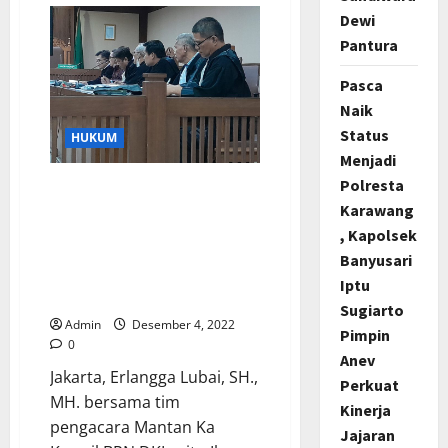
Partai
Dewi
IBU
Lepas
Pantura
Keberangkatan
Tim
DPP
Pasca
Partai
Naik
IBU
Peduli
Status
HUKUM
Bencana
Alam
Menjadi
Salurkan
Bantuan
Polresta
Perkara 263 KUHP Yang
Kemanusiaan
Karawang
Didakwakan Tak Terbukti Di
Pengadilan, Tim Pengacara
, Kapolsek
Mantan Ka Kanwil BPN DKI
Banyusari
Minta Kliennya Bebas Demi
Iptu
Hukum
Sugiarto
Admin
Desember 4, 2022
Pimpin
0
Anev
Jakarta, Erlangga Lubai, SH.,
Perkuat
MH. bersama tim
Kinerja
pengacara Mantan Ka
Jajaran