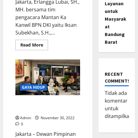
Jakarta, Erlangga Lubai, SH.,
Layanan
MH. bersama tim
untuk
pengacara Mantan Ka
Masyarak
Kanwil BPN DKI yaitu Iksan
at
Subekhan, S.H.,...
Bandung
Barat
Read
Read More
more
about
Tim
Pengacara
Mantan
Ka
RECENT
Kanwil
BPN
COMMENTS
DKI
GAYA HIDUP
Minta
Kliennya
Tidak ada
Bebas
komentar
Demi
Gubernur Olly Dondokambey
Hukum,
untuk
Perkara
Mendukung Bersatunya KKK
263
ditampilkan.
KUHP
Admin
November 30, 2022
Yang
0
Didakwakan
Tak
Jakarta – Dewan Pimpinan
Terbukti