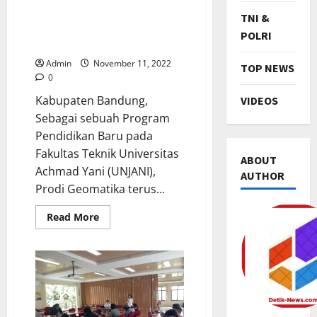
Penandatanganan
TNI &
Kerjasama Dengan PT. Sonar
POLRI
Nusantara Utama
Admin
November 11, 2022
TOP NEWS
0
Kabupaten Bandung,
VIDEOS
Sebagai sebuah Program
Pendidikan Baru pada
Fakultas Teknik Universitas
ABOUT
Achmad Yani (UNJANI),
AUTHOR
Prodi Geomatika terus...
Read
Read More
more
TNI & POL
about
Prodi
P
Teknik
a
Geomatika
Unjani
s
Adakan
Penandatanganan
c
2
Kerjasama
a
Dengan