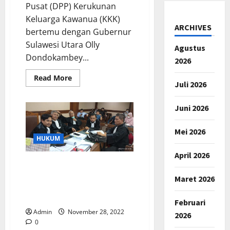
Di
Pusat (DPP) Kerukunan
Pengadilan
Keluarga Kawanua (KKK)
ARCHIVES
bertemu dengan Gubernur
Sulawesi Utara Olly
Agustus
Dondokambey...
2026
Read
Read More
Juli 2026
more
about
Gubernur
Olly
Juni 2026
Dondokambey
Mendukung
Bersatunya
Mei 2026
KKK
HUKUM
April 2026
Mantan Kepala BPN Jakarta
Yang Diadili di Kasus 263
Maret 2026
Hadirkan 3 orang Ahli Yang
Meringankan Perkaranya
Februari
Admin
November 28, 2022
2026
0