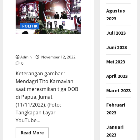
Kepala
BPN
Agustus
Jakarta
Yang
2023
Diadili
di
POLITIK
Kasus
Juli 2023
Pembatalan
HGB
Mendagri Resmikan Tiga
Merasa
Juni 2023
Kliennya
Provinsi Baru di Papua
Dikriminalisasi
Admin
November 12, 2022
Mei 2023
0
Keterangan gambar :
April 2023
Mendagri Tito Karnavian
saat meresmikan tiga DOB
Maret 2023
di Papua, Jumat
(11/11/2022). (Foto:
Februari
Tangkapan Layar
2023
YouTube...
Januari
Read
Read More
2023
more