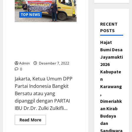
TOP NEWS
RECENT
Sekjen Partai IBU Lepas
POSTS
Keberangkatan Tim DPP
Hajat
Partai IBU Peduli Bencana
Alam Salurkan Bantuan
Bumi Desa
Kemanusiaan
Jayamukti
Admin
Desember 7, 2022
2026
0
Kabupate
Jakarta, Ketua Umum DPP
n
Partai Indonesia Bangkit
Karawang
Bersatu atau yang
,
dipanggil dengan PARTAI
Dimeriahk
IBU Dr.Dr. Zulki Zulkifli...
an Kirab
Budaya
Read
Read More
dan
more
about
Sandiwara
Sekjen