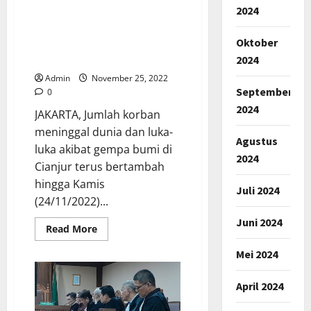
2024
Update Gempa Cianjur:
Korban Meninggal 272
Oktober
Orang, 165 Sudah
2024
Teridentifikasi
Admin
November 25, 2022
September
0
2024
JAKARTA, Jumlah korban
meninggal dunia dan luka-
Agustus
luka akibat gempa bumi di
2024
Cianjur terus bertambah
hingga Kamis
Juli 2024
(24/11/2022)...
Juni 2024
Read
Read More
more
about
Mei 2024
Update
Gempa
Cianjur:
April 2024
Korban
Meninggal
272