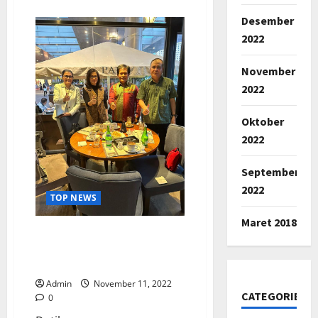
about
Mendagri
Desember
Resmikan
Tiga
2022
Provinsi
Baru
di
November
Papua
2022
Oktober
2022
September
2022
TOP NEWS
Maret 2018
DPP KKK Bersinergi Dengan
Ketua DPRD Sulut Demi
Kemajuan Daerah
Admin
November 11, 2022
CATEGORIES
0