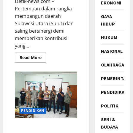
Detik-news.com –
EKONOMI
Pertemuan dalam rangka
membangun daerah
GAYA
Sulawesi Utara (Sulut) dan
HIDUP
saling bersinergi demi
HUKUM
memberikan kontribusi
yang...
NASIONAL
Read
Read More
more
OLAHRAGA
about
DPP
KKK
Bersinergi
PEMERINTAH
Dengan
Ketua
DPRD
PENDIDIKAN
Sulut
Demi
Kemajuan
POLITIK
Daerah
PENDIDIKAN
SENI &
Prodi Teknik Geomatika
BUDAYA
Unjani Adakan