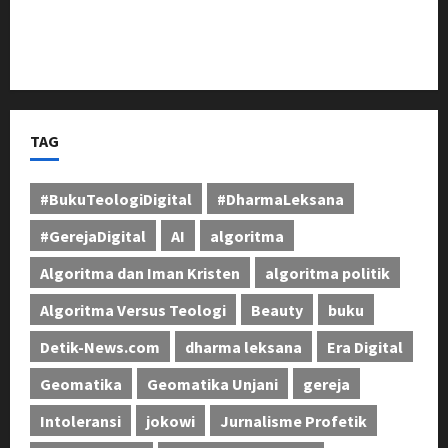
Dadang Kusmana, 26 Tahun Menjadi Penjaga Sunyi
Pengabdian di Fakultas Teknik Unjani
TAG
#BukuTeologiDigital
#DharmaLeksana
#GerejaDigital
AI
algoritma
Algoritma dan Iman Kristen
algoritma politik
Algoritma Versus Teologi
Beauty
buku
Detik-News.com
dharma leksana
Era Digital
Geomatika
Geomatika Unjani
gereja
Intoleransi
jokowi
Jurnalisme Profetik