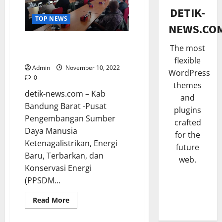
PT.
POLITIK
N
DETIK-
Sonar
S
a
TOP NEWS
Nusantara
NEWS.CO
Utama
o
i
s
k
PPSDM KEBTKE Gelar
The most
i
3
S
Kegiatan Media Gathering
flexible
a
t
Admin
November 10, 2022
TNI & POL
WordPress
l
a
0
P
i
t
themes
a
detik-news.com – Kab
s
u
and
n
a
Bandung Barat -Pusat
s
plugins
g
4
s
M
Pengembangan Sumber
crafted
d
i
e
Daya Manusia
for the
PEMERIN
a
P
n
Ketenagalistrikan, Energi
future
B
m
i
j
Baru, Terbarkan, dan
u
I
web.
l
a
Konservasi Energi
p
I
k
d
a
(PPSDM...
5
I
a
i
t
/
d
P
Read
Read More
SENI & B
i
S
e
o
more
H
J
i
about
s
l
PPSDM
a