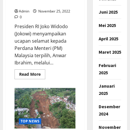
Malaysia
Admin
November 25, 2022
Juni 2025
0
Mei 2025
Presiden RI Joko Widodo
(Jokowi) menyampaikan
April 2025
ucapan selamat kepada
Perdana Menteri (PM)
Maret 2025
Malaysia terpilih, Anwar
Ibrahim, melalui...
Februari
2025
Read
Read More
more
about
Januari
Presiden
Jokowi
2025
Ucapkan
Selamat
atas
Desember
Terpilihnya
Anwar
2024
Ibrahim
sebagai
TOP NEWS
PM
Malaysia
November