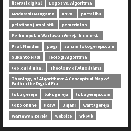
literasi digital
Logos vs. Algoritma
Moderasi Beragama
novel
partai ibu
pelatihan jurnalistik
pemerintah
Perkumpulan Wartawan Gereja Indonesia
Prof. Nandan
pwgi
saham tokogereja.com
Sukanto Hadi
Teologi Algoritma
teologi digital
Theology of Algorithms
Theology of Algorithms: A Conceptual Map of
Faith in the Digital Era
toko gereja
tokogereja
tokogereja.com
toko online
uksw
Unjani
wartagereja
wartawan gereja
website
wkpub