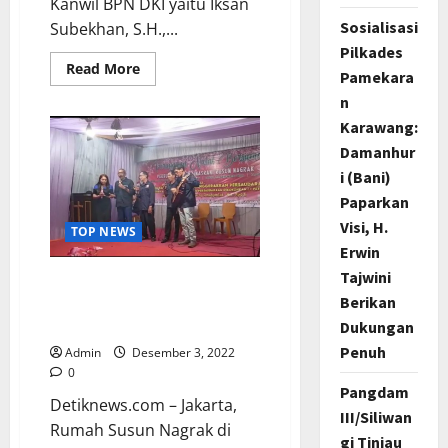
Kanwil BPN DKI yaitu Iksan
Sosialisasi
Subekhan, S.H.,...
Pilkades
Read
Read More
Pamekara
more
about
n
Perkara
263
Karawang:
KUHP
Damanhur
Yang
Didakwakan
i (Bani)
Tak
Terbukti
Paparkan
Di
Pengadilan,
Visi, H.
TOP NEWS
Tim
Pengacara
Erwin
Mantan
Tajwini
Ka
NATAL TLAH TIBA, PEWARNA
Kanwil
Berikan
PC Jakarta Utara Rayakan
BPN
DKI
Dukungan
Natal Bersama PUNRN
Minta
Kliennya
Penuh
Admin
Desember 3, 2022
Bebas
0
Demi
Hukum
Pangdam
Detiknews.com – Jakarta,
III/Siliwan
Rumah Susun Nagrak di
gi Tinjau