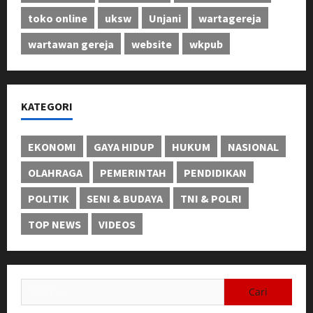
toko online
uksw
Unjani
wartagereja
wartawan gereja
website
wkpub
KATEGORI
EKONOMI
GAYA HIDUP
HUKUM
NASIONAL
OLAHRAGA
PEMERINTAH
PENDIDIKAN
POLITIK
SENI & BUDAYA
TNI & POLRI
TOP NEWS
VIDEOS
Cari
untuk: