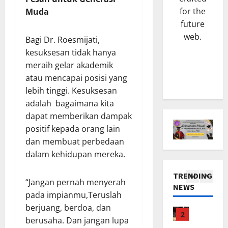
a
m
b
for the
Muda
SENI & B
n
L
a
future
H
K
E
u
a
n
web.
X
W
Bagi Dr. Roesmijati,
j
a
P
a
kesuksesan tidak hanya
a
5
l
R
r
meraih gelar akademik
t
p
O
g
atau mencapai posisi yang
TNI & POL
B
o
R
a
M
lebih tinggi. Kesuksesan
u
t
e
T
a
m
B
adalah bagaimana kita
s
a
l
i
r
m
dapat memberikan dampak
b
a
1
D
o
i
a
positif kepada orang lain
m
e
n
B
n
dan membuat perbedaan
NASIONA
M
s
g
e
g
dalam kehidupan mereka.
K
i
a
D
r
J
e
n
J
i
d
a
TRENDING
t
g
a
s
“Jangan pernah menyerah
i
g
NEWS
u
2
g
y
i
r
a
pada impianmu,Teruslah
a
u
a
t
SENI & BUDAYA
i
K
berjuang, berdoa, dan
HUKUM
D
,
m
a
d
o
Haja
berusaha. Dan jangan lupa
K
A
T
u
P
i
n