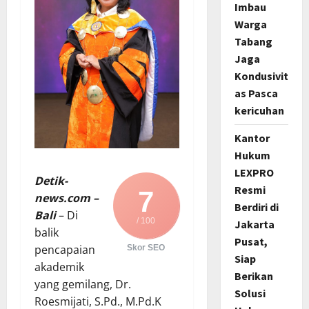
Imbau
Warga
Tabang
Jaga
Kondusivit
as Pasca
kericuhan
Kantor
Hukum
LEXPRO
Detik-
Resmi
7
news.com –
Berdiri di
Bali
– Di
/ 100
Jakarta
balik
Pusat,
pencapaian
Skor SEO
Siap
akademik
Berikan
yang gemilang, Dr.
Solusi
Roesmijati, S.Pd., M.Pd.K