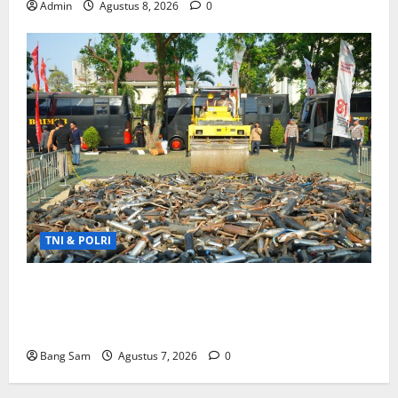
Admin
Agustus 8, 2026
0
TNI & POLRI
Ribuan Knalpot Brong Disita Polisi, Gubernur
Jabar Kang Dedi Bakal Berikan Kompensasi
Knalpot Standar
Bang Sam
Agustus 7, 2026
0