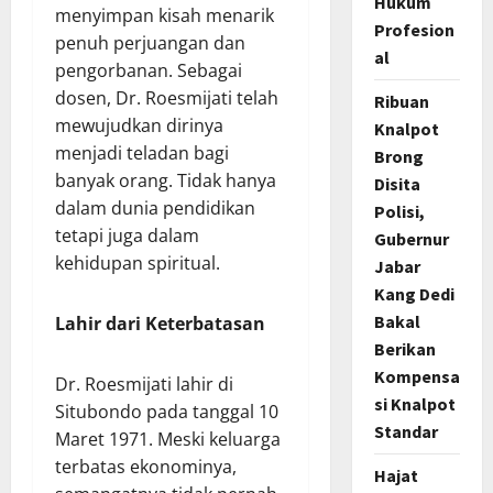
Hukum
menyimpan kisah menarik
Profesion
penuh perjuangan dan
al
pengorbanan. Sebagai
dosen, Dr. Roesmijati telah
Ribuan
mewujudkan dirinya
Knalpot
menjadi teladan bagi
Brong
banyak orang. Tidak hanya
Disita
dalam dunia pendidikan
Polisi,
tetapi juga dalam
Gubernur
kehidupan spiritual.
Jabar
Kang Dedi
Bakal
Lahir dari Keterbatasan
Berikan
Kompensa
Dr. Roesmijati lahir di
si Knalpot
Situbondo pada tanggal 10
Standar
Maret 1971. Meski keluarga
terbatas ekonominya,
Hajat