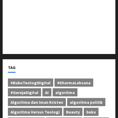
Pasca Naik Status Menjadi Polresta Karawang,
Kapolsek Banyusari Iptu Sugiarto Pimpin Anev
Perkuat Kinerja Jajaran
Sosialisasi Pilkades Pamekaran Karawang:
Damanhuri (Bani) Paparkan Visi, H. Erwin Tajwini
Berikan Dukungan Penuh
TAG
#BukuTeologiDigital
#DharmaLeksana
#GerejaDigital
AI
algoritma
Algoritma dan Iman Kristen
algoritma politik
Algoritma Versus Teologi
Beauty
buku