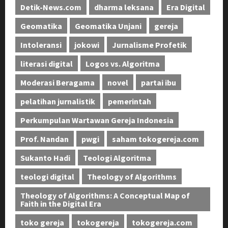
Detik-News.com
dharma leksana
Era Digital
Geomatika
Geomatika Unjani
gereja
Intoleransi
jokowi
Jurnalisme Profetik
literasi digital
Logos vs. Algoritma
Moderasi Beragama
novel
partai ibu
pelatihan jurnalistik
pemerintah
Perkumpulan Wartawan Gereja Indonesia
Prof. Nandan
pwgi
saham tokogereja.com
Sukanto Hadi
Teologi Algoritma
teologi digital
Theology of Algorithms
Theology of Algorithms: A Conceptual Map of
Faith in the Digital Era
toko gereja
tokogereja
tokogereja.com