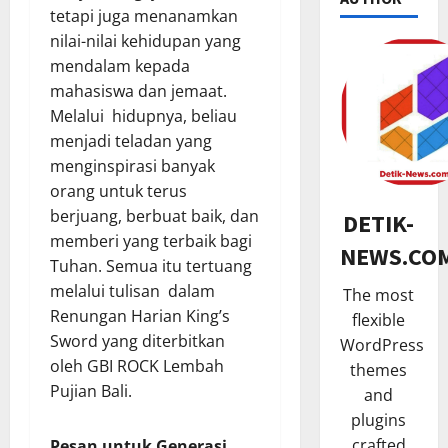
tetapi juga menanamkan
nilai-nilai kehidupan yang
mendalam kepada
NASIONA
mahasiswa dan jemaat.
K
Melalui hidupnya, beliau
e
menjadi teladan yang
t
menginspirasi banyak
u
2
orang untuk terus
a
HUKUM
D
berjuang, berbuat baik, dan
DETIK-
K
A
memberi yang terbaik bagi
NEWS.CO
a
D
Tuhan. Semua itu tertuang
n
K
melalui tulisan dalam
The most
t
3
a
Renungan Harian King’s
flexible
o
l
Sword yang diterbitkan
TNI & POL
WordPress
r
t
R
oleh GBI ROCK Lembah
H
i
themes
i
u
m
Pujian Bali.
and
b
k
I
plugins
u
4
u
m
crafted
Pesan untuk Generasi