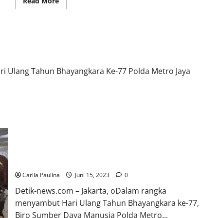
Read
Read More
more
about
Sengketa
Tanah
Vihara,
Raja
kti Sosial, Religi,Dan Bedah Rumah
Juli
Janji
Benahi
Jajaran
 Ulang Tahun Bhayangkara Ke-77 Polda Metro Jaya
Internal
Polda Metro Jaya Gelar Pembinaan Rohani Islami
Tingkatkan Keimanan Dan Ketakwaan Personel
Carlla Paulina
Juni 15, 2023
0
Detik-news.com – Jakarta, oDalam rangka
menyambut Hari Ulang Tahun Bhayangkara ke-77,
Biro Sumber Daya Manusia Polda Metro...