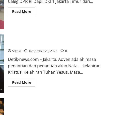
Caleg DPR RI Dapil DKI 1 Jakarta Timur dari...
Read
Read More
more
about
Ir.
T.
Bazatogu
Hia,
MM.
Hadiri
Partangiangan
PGI Rayakan Adven Tahun 2023
Bona
Taon
Admin
Desember 23, 2023
0
Parsadaan
Raja
Detik-news.com – Jakarta, Adven adalah masa
Silitonga
Dohot
penantian dan penantian akan Natal – kelahiran
Boruna
Kristus, Kelahiran Tuhan Yesus. Masa...
Se-
Jabodetabek
Read
Read More
more
about
PGI
Rayakan
Adven
Tahun
2023
Maruara Sirait dan Shinta Rayakan Ultah Pernikahan,