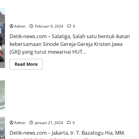
Tukar Pelayanan Ibadah Minggu (TPIM) Semarakkan
HUT 93 Sinode GKJ. Ini Kesan Mereka!
Admin
Februari 9, 2024
0
Detik-news.com – Salatiga, Salah satu bentuk ikatan
kebersamaan Sinode Gereja-Gereja Kristen Jawa
(GKJ) yang turut mewarnai HUT...
Read
Read More
more
about
Tukar
Pelayanan
Ibadah
Minggu
(TPIM)
Semarakkan
Ir. T. Bazatogu Hia, MM. Hadiri Partangiangan Bona
HUT
93
Taon Parsadaan Raja Silitonga Dohot Boruna Se-
Sinode
Jabodetabek
GKJ.
Ini
Admin
Januari 21, 2024
0
Kesan
Mereka!
Detik-news.com – Jakarta, Ir. T. Bazatogu Hia, MM.