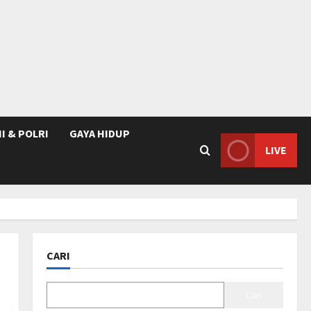
I & POLRI
GAYA HIDUP
LIVE
CARI
Cari