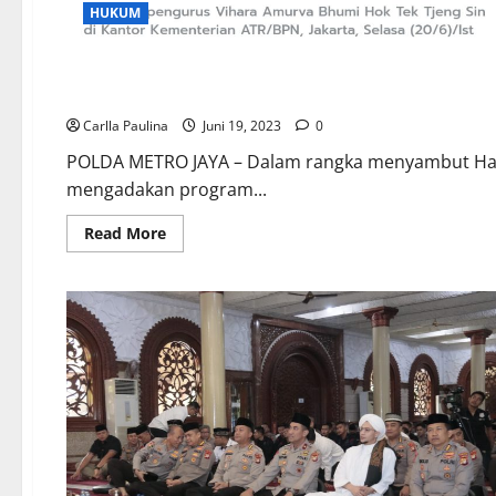
HUKUM
VIDEOS
HUT Bhayangakara Ke- 77 Polda Metro Jaya Adakan Ba
Carlla Paulina
Juni 19, 2023
0
POLDA METRO JAYA – Dalam rangka menyambut Hari
mengadakan program...
Read
Read More
more
about
HUT
Bhayangakara
Ke-
77
Polda
Metro
Jaya
Adakan
Bakti
Sosial,
Religi,Dan
Bedah
Rumah