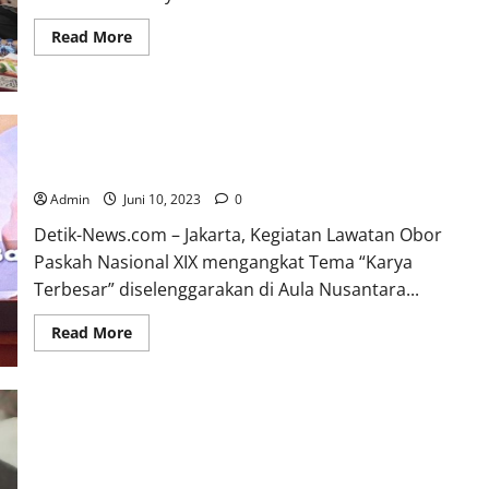
Read
Read More
more
about
Polda
Metro
Jaya
Gelar
Pembinaan
Lawatan Obor Paskah Nasional XIX dan Silaturahmi
Rohani
Kebangsaan Diterima Langsung Oleh Ketua MPR RI
Islami
Tingkatkan
Admin
Juni 10, 2023
0
Keimanan
Dan
Detik-News.com – Jakarta, Kegiatan Lawatan Obor
Ketakwaan
Personel
Paskah Nasional XIX mengangkat Tema “Karya
Terbesar” diselenggarakan di Aula Nusantara...
Read
Read More
more
about
Lawatan
Obor
Paskah
Nasional
XIX
dan
Bakornas GMDM Gelar Bhakti Sosial Membagikan
Silaturahmi
Kebangsaan