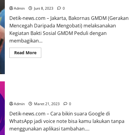
Sembako Kepada Warga Masyarakat Cililitan
Diterima
Langsung
Admin
Juni 8, 2023
0
Oleh
Ketua
Detik-news.com – Jakarta, Bakornas GMDM (Gerakan
MPR
RI
Mencegah Daripada Mengobati) melaksanakan
Kegiatan Bakti Sosial GMDM Peduli dengan
membagikan...
Read
Read More
more
about
Bakornas
GMDM
Gelar
Bhakti
Sosial
Membagikan
Tutorial Cara Membuat Suara Google Di WA,
Sembako
Kepada
Tiktik,Instagram, Telegram Dan Narator Voice
Warga
Masyarakat
Admin
Maret 21, 2023
0
Cililitan
Detik-news.com – Cara bikin suara Google di
WhatsApp jadi voice note bisa kamu lakukan tanpa
menggunakan aplikasi tambahan....