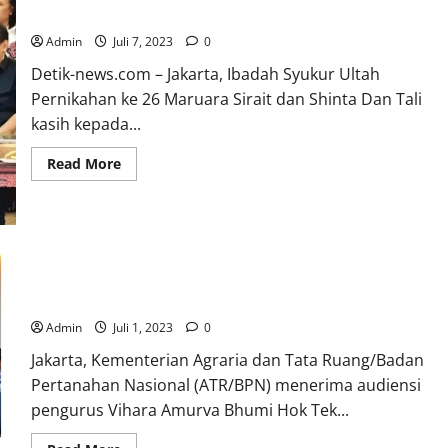
Gelar Acara Ibadah Syukur
Admin
Juli 7, 2023
0
Detik-news.com – Jakarta, Ibadah Syukur Ultah
Pernikahan ke 26 Maruara Sirait dan Shinta Dan Tali
kasih kepada...
Read
Read More
more
about
Maruara
Sirait
dan
Shinta
Rayakan
Ultah
Sengketa Tanah Vihara, Raja Juli Janji Benahi Jajaran
Pernikahan,
Internal
Gelar
Acara
Admin
Juli 1, 2023
0
Ibadah
Syukur
Jakarta, Kementerian Agraria dan Tata Ruang/Badan
Pertanahan Nasional (ATR/BPN) menerima audiensi
pengurus Vihara Amurva Bhumi Hok Tek...